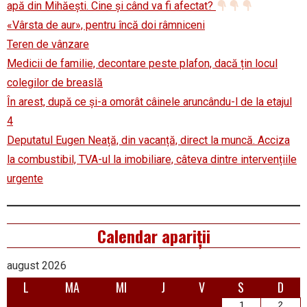
apă din Mihăești. Cine și când va fi afectat?
«Vârsta de aur», pentru încă doi râmniceni
Teren de vânzare
Medicii de familie, decontare peste plafon, dacă țin locul
colegilor de breaslă
În arest, după ce și-a omorât câinele aruncându-l de la etajul
4
Deputatul Eugen Neață, din vacanță, direct la muncă. Acciza
la combustibil, TVA-ul la imobiliare, câteva dintre intervențiile
urgente
Calendar apariții
august 2026
L
MA
MI
J
V
S
D
1
2