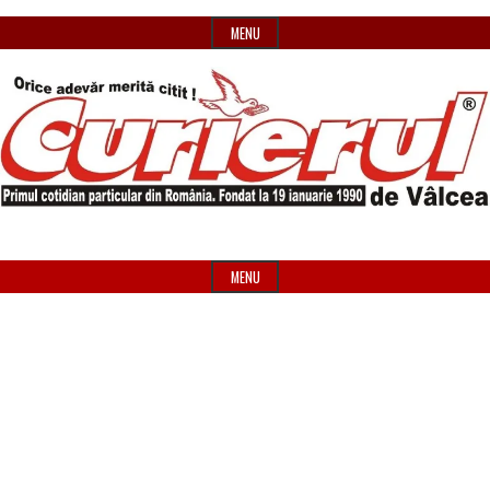
Skip
MENU
to
content
Primul
Header
Curierul
cotidian
Widget
MENU
particular
Area
de
din
România
Vâlcea