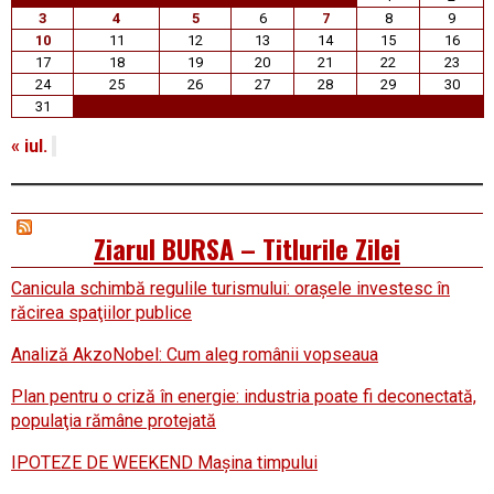
3
4
5
6
7
8
9
10
11
12
13
14
15
16
17
18
19
20
21
22
23
24
25
26
27
28
29
30
31
« iul.
Ziarul BURSA – Titlurile Zilei
Canicula schimbă regulile turismului: oraşele investesc în
răcirea spaţiilor publice
Analiză AkzoNobel: Cum aleg românii vopseaua
Plan pentru o criză în energie: industria poate fi deconectată,
populaţia rămâne protejată
IPOTEZE DE WEEKEND Maşina timpului