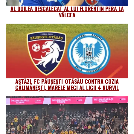
AL DOILEA DESCĂLECAT AL LUI FLORENTIN PERA LA
VÂLCEA
ASTĂZI, FC PĂUȘEȘTI-OTĂSĂU CONTRA COZIA
CĂLIMĂNEȘTI, MARELE MECI AL LIGII 4 NURVIL