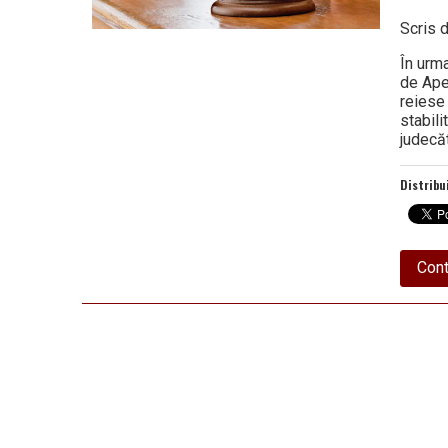
Scris 
În urma
de Apel
reiese
stabili
judecăt
Distribu
Cont