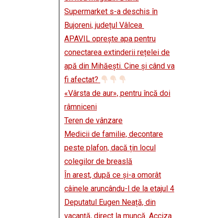
Supermarket s-a deschis în
Bujoreni, județul Vâlcea
APAVIL oprește apa pentru
conectarea extinderii rețelei de
apă din Mihăești. Cine și când va
fi afectat?
«Vârsta de aur», pentru încă doi
râmniceni
Teren de vânzare
Medicii de familie, decontare
peste plafon, dacă țin locul
colegilor de breaslă
În arest, după ce și-a omorât
câinele aruncându-l de la etajul 4
Deputatul Eugen Neață, din
vacanță, direct la muncă. Acciza