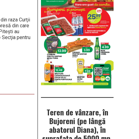
din raza Curţii
 presă din care
Piteşti au
e Secţia pentru
Teren de vânzare, în
Bujoreni (pe lângă
abatorul Diana), în
suprafața de 5000 mp.