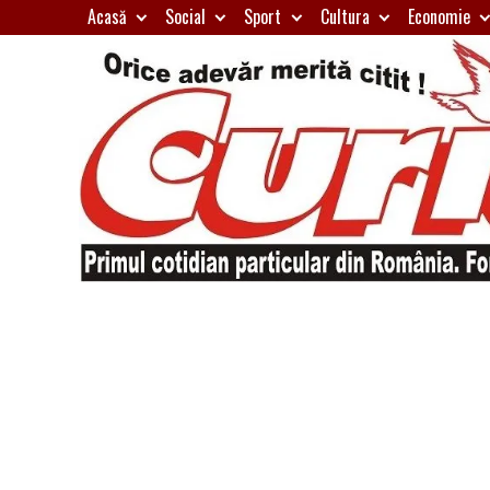
Skip
Acasă
Social
Sport
Cultura
Economie
to
content
Primul
Curierul
cotidian
particular
de
din
România