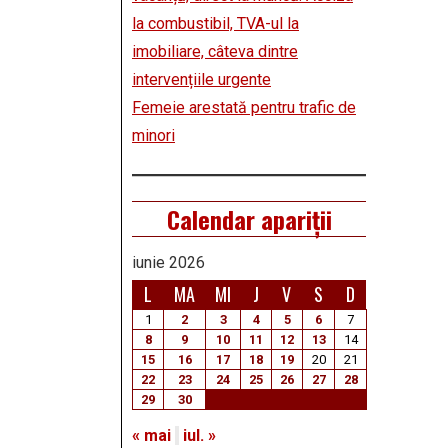
la combustibil, TVA-ul la
imobiliare, câteva dintre
intervențiile urgente
Femeie arestată pentru trafic de
minori
Calendar apariții
iunie 2026
L
MA
MI
J
V
S
D
1
2
3
4
5
6
7
8
9
10
11
12
13
14
15
16
17
18
19
20
21
22
23
24
25
26
27
28
29
30
« mai
iul. »