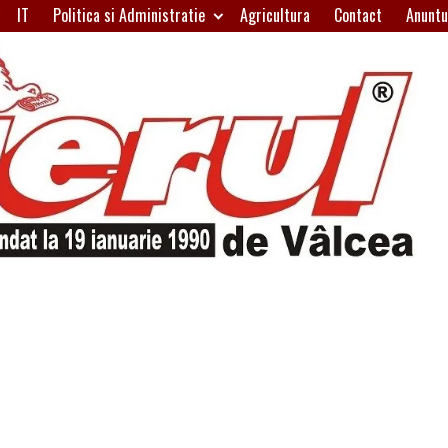
IT
Politica si Administratie
Agricultura
Contact
Anuntu
H
W
A