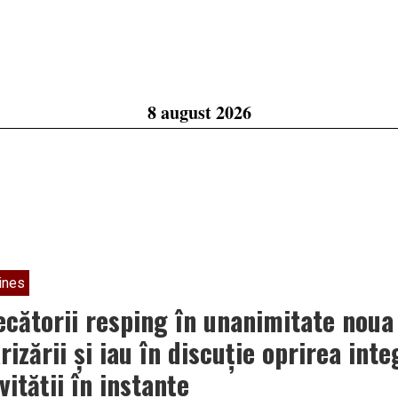
8 august 2026
ines
ecătorii resping în unanimitate noua
rizării și iau în discuție oprirea inte
vității în instanțe