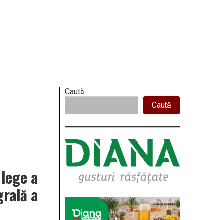
Right
Caută
Caută
Asides
 lege a
grală a