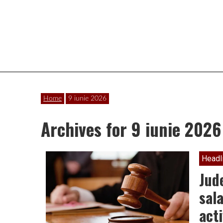
Vâlcea
Home
9 iunie 2026
Archives for 9 iunie 2026
Headl
Jud
sala
acti