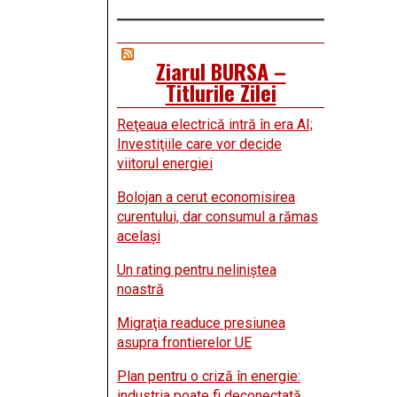
Ziarul BURSA –
Titlurile Zilei
Reţeaua electrică intră în era AI;
Investiţiile care vor decide
viitorul energiei
Bolojan a cerut economisirea
curentului, dar consumul a rămas
acelaşi
Un rating pentru neliniştea
noastră
Migraţia readuce presiunea
asupra frontierelor UE
Plan pentru o criză în energie:
industria poate fi deconectată,