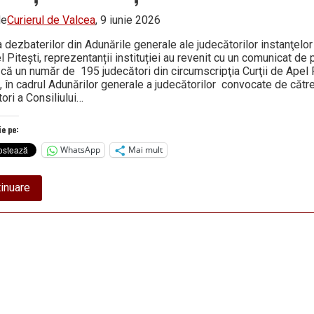
de
Curierul de Valcea
, 9 iunie 2026
 dezbaterilor din Adunările generale ale judecătorilor instanţelor 
 Piteşti, reprezentanții instituției au revenit cu un comunicat de
 că un număr de 195 judecători din circumscripţia Curţii de Apel 
t, în cadrul Adunărilor generale a judecătorilor convocate de cătr
ori a Consiliului…
ie pe:
WhatsApp
Mai mult
about
inuare
Judecătorii
resping
în
unanimitate
noua
lege
a
salarizării
și
iau
în