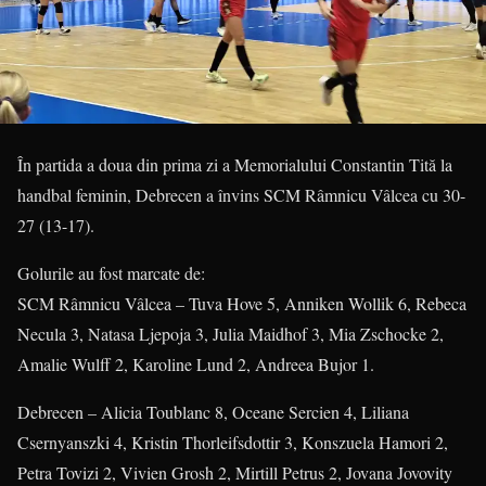
În partida a doua din prima zi a Memorialului Constantin Tită la
handbal feminin, Debrecen a învins SCM Râmnicu Vâlcea cu 30-
27 (13-17).
Golurile au fost marcate de:
SCM Râmnicu Vâlcea – Tuva Hove 5, Anniken Wollik 6, Rebeca
Necula 3, Natasa Ljepoja 3, Julia Maidhof 3, Mia Zschocke 2,
Amalie Wulff 2, Karoline Lund 2, Andreea Bujor 1.
Debrecen – Alicia Toublanc 8, Oceane Sercien 4, Liliana
Csernyanszki 4, Kristin Thorleifsdottir 3, Konszuela Hamori 2,
Petra Tovizi 2, Vivien Grosh 2, Mirtill Petrus 2, Jovana Jovovity