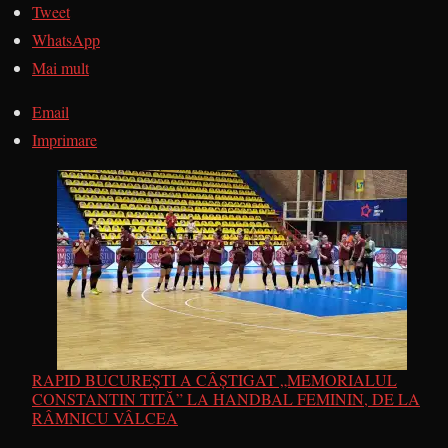
Tweet
WhatsApp
Mai mult
Email
Imprimare
RAPID BUCUREȘTI A CÂȘTIGAT „MEMORIALUL
CONSTANTIN TITĂ” LA HANDBAL FEMININ, DE LA
RÂMNICU VÂLCEA