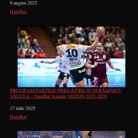
Dată
9 august 2025
În legătură cu
Handbal
PROGRAM PARTIDE PREGĂTIRE SCM RÂMNICU
VÂLCEA – handbal feminin, SEZON 2025-2026
Dată
17 iulie 2025
În legătură cu
Handbal