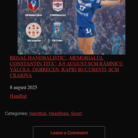
REGAL HANDBALISTIC: „MEMORIALUL
CONSTANTIN TITĂ”, 8-9 AUGUST.SCM RÂMNICU
VÂLCEA, DEBRECEN, RAPID BUCUREȘTI, SCM
CRAIOVA
Dată
8 august 2025
În legătură cu
Handbal
Categories:
Handbal
,
Headlines
,
Sport
Leave a Comment