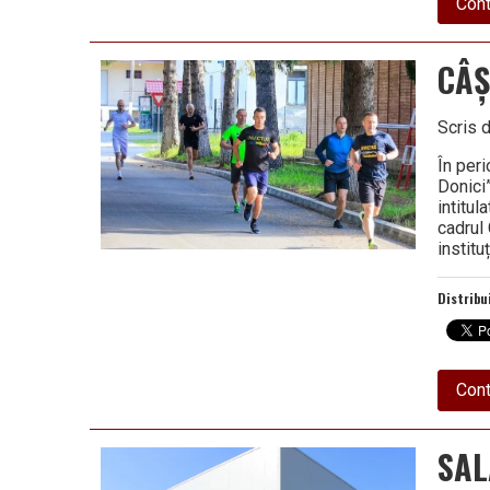
Cont
CÂȘ
Scris 
În per
Donici
intitul
cadrul 
institu
Distribu
Cont
SAL