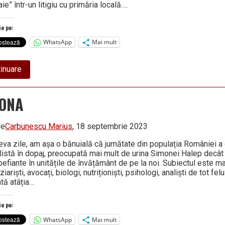
ie” într-un litigiu cu primăria locală….
ie pe:
WhatsApp
Mai mult
about
inuare
Cupa
Aditen,
ediția
ONA
XXIII
de
Carbunescu Marius
, 18 septembrie 2023
eva zile, am așa o bănuială că jumătate din populația României a
listă în dopaj, preocupată mai mult de urina Simonei Halep decâ
pefiante în unitățile de învățământ de pe la noi. Subiectul este 
ziariști, avocați, biologi, nutriționiști, psihologi, analiști de tot fe
ată atâția…
ie pe:
WhatsApp
Mai mult