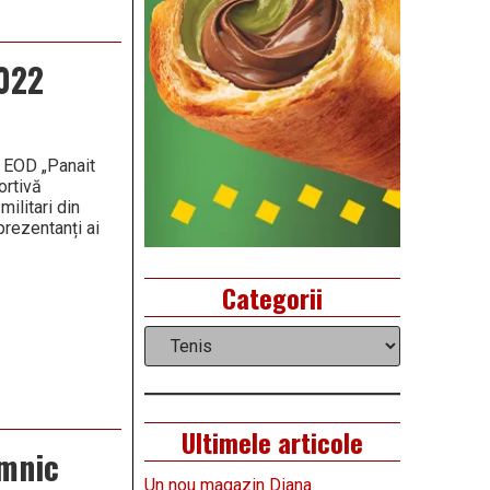
2022
i EOD „Panait
ortivă
militari din
prezentanți ai
Categorii
Categorii
Ultimele articole
âmnic
Un nou magazin Diana