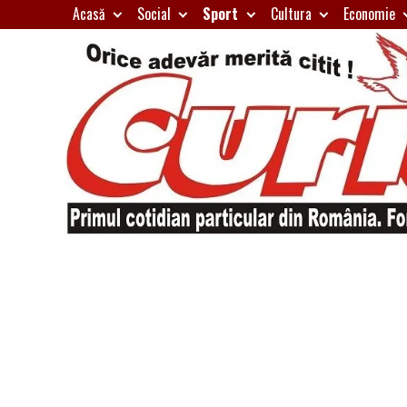
Skip
Acasă
Social
Sport
Cultura
Economie
to
content
Primul
Curierul
cotidian
particular
de
din
România