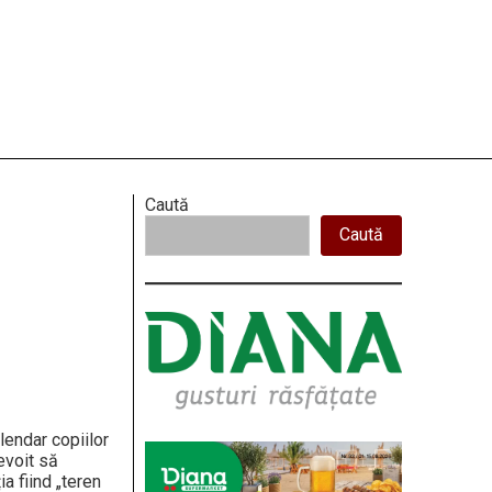
Right
Caută
Caută
Asides
lendar copiilor
evoit să
ia fiind „teren