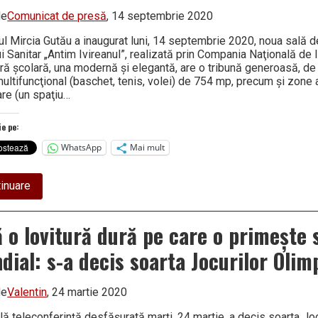
de
Comunicat de presă
, 14 septembrie 2020
ul Mircia Gutău a inaugurat luni, 14 septembrie 2020, noua sală d
i Sanitar „Antim Ivireanul”, realizată prin Compania Naţională de I
ură şcolară, una modernă şi elegantă, are o tribună generoasă, de 
multifuncţional (baschet, tenis, volei) de 754 mp, precum şi zone
re (un spaţiu…
ie pe:
WhatsApp
Mai mult
about
inuare
SALĂ
NOUĂ
DE
ă o lovitură dură pe care o primește 
SPORT
la
dial: s-a decis soarta Jocurilor Olim
un
liceu
din
Râmnic
de
Valentin
, 24 martie 2020
lă teleconferință desfășurată marți, 24 martie, a decis soarta Joc