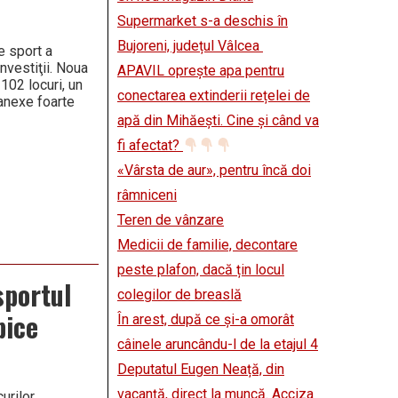
Supermarket s-a deschis în
Bujoreni, județul Vâlcea
e sport a
nvestiţii. Noua
APAVIL oprește apa pentru
102 locuri, un
conectarea extinderii rețelei de
 anexe foarte
apă din Mihăești. Cine și când va
fi afectat?
«Vârsta de aur», pentru încă doi
râmniceni
Teren de vânzare
Medicii de familie, decontare
peste plafon, dacă țin locul
sportul
colegilor de breaslă
pice
În arest, după ce și-a omorât
câinele aruncându-l de la etajul 4
Deputatul Eugen Neață, din
vacanță, direct la muncă. Acciza
urilor