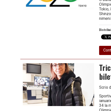
Olimpi
Tokio, 
Shinzo
nimeni
Distribu
Cont
Tri
bil
Scris 
Sportiv
ianuari
34 la m
Olimpic