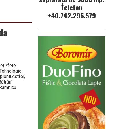
Telefon
+40.742.296.579
da
eți/fete,
 Tehnologic
ionii.Astfel,
Bătrân”
 Râmnicu