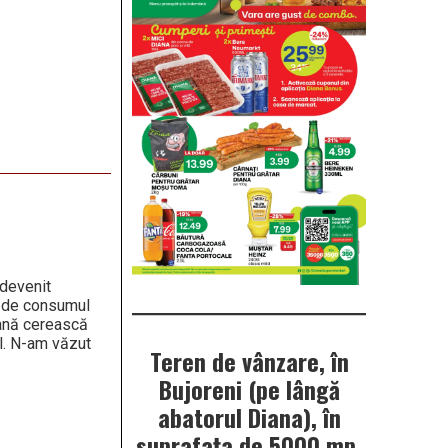
 devenit
t de consumul
mană cerească
lul. N-am văzut
Teren de vânzare, în
Bujoreni (pe lângă
abatorul Diana), în
suprafața de 5000 mp.