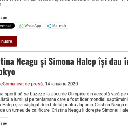
Olimpice
le…
ie pe:
WhatsApp
Mai mult
about
inuare
Tricolorele
au
plecat
stina Neagu și Simona Halep își dau î
în
Portugalia
Tokyo
cu
gândul
la
bilete
de
Comunicat de presă
, 14 ianuarie 2020
pentru
Olimpiadă
a speră să se bazeze la Jocurile Olimpice din această vară pe
listă a lumii și pe tenismana care a fost lider mondial săptămâni
 Halep și-a câștigat deja biletul pentru Japonia, Cristina Neagu 
 de un turneu de calificare. Cristina Neagu îi dorește Simonei Ha
ie pe: