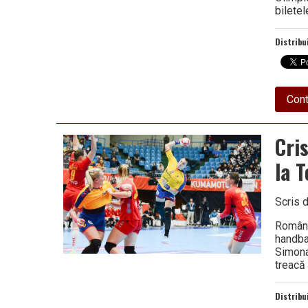
bilete
Distribu
Cont
Cri
la 
Scris 
Români
handba
Simona
treacă
Distribu