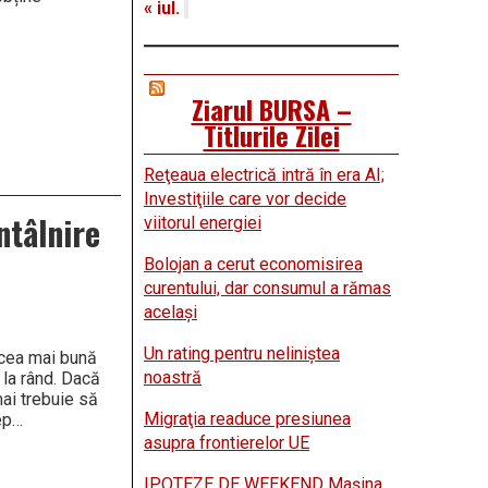
« iul.
Ziarul BURSA –
Titlurile Zilei
Reţeaua electrică intră în era AI;
Investiţiile care vor decide
ntâlnire
viitorul energiei
Bolojan a cerut economisirea
curentului, dar consumul a rămas
acelaşi
Un rating pentru neliniştea
 cea mai bună
noastră
 la rând. Dacă
mai trebuie să
Migraţia readuce presiunea
lep…
asupra frontierelor UE
IPOTEZE DE WEEKEND Maşina