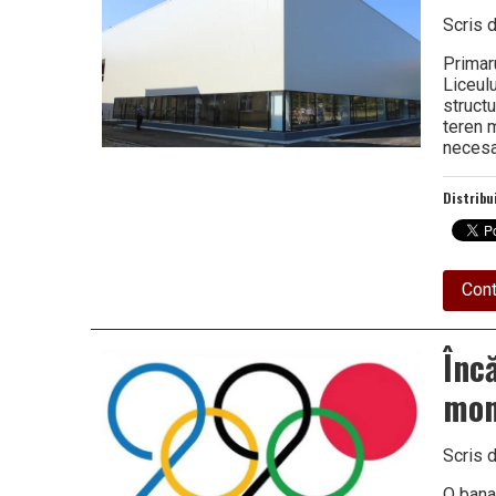
Scris 
Primar
Liceulu
struct
teren 
necesa
Distribu
Cont
Înc
mon
Scris 
O bana