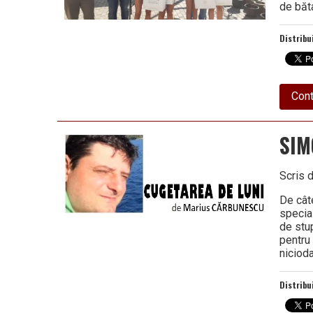
de băta
Distribu
Cont
SIM
Scris 
De cât
specia
de stu
pentru 
niciod
Distribu