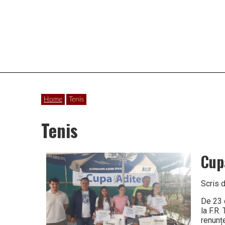
Vâlcea
Home
Tenis
Tenis
Cup
Scris 
De 23 d
la F.R.
renunțe