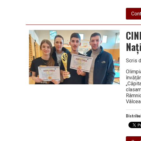
Cont
CIN
Naț
Scris 
Olimpi
învăță
„Căpit
clasame
Râmnic
Vâlcea
Distribu