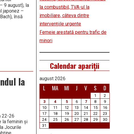
– 9 august), la
la combustibil, TVA-ul la
ul japonez –
imobiliare, câteva dintre
Bach), însă
intervențiile urgente
Femeie arestată pentru trafic de
minori
Calendar apariții
ndul la
august 2026
L
MA
MI
J
V
S
D
1
2
3
4
5
6
7
8
9
10
11
12
13
14
15
16
17
18
19
20
21
22
23
da 22-26
24
25
26
27
28
29
30
 la feminin și
31
la Jocurile
obține