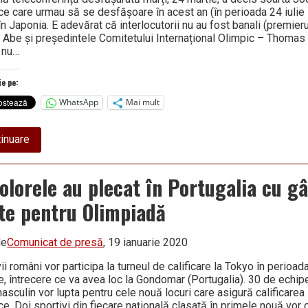
ce care urmau să se desfășoare în acest an (în perioada 24 iulie 
în Japonia. E adevărat că interlocutorii nu au fost banali (premier
 Abe și președintele Comitetului Internațional Olimpic – Thomas 
 nu…
ie pe:
WhatsApp
Mai mult
about
inuare
Încă
o
lovitură
colorele au plecat în Portugalia cu gâ
dură
pe
ete pentru Olimpiadă
care
o
primește
sportul
de
Comunicat de presă
, 19 ianuarie 2020
mondial:
s-
ii români vor participa la turneul de calificare la Tokyo în perioa
a
e, întrecere ce va avea loc la Gondomar (Portugalia). 30 de echipe
decis
asculin vor lupta pentru cele nouă locuri care asigură calificarea 
soarta
Jocurilor
e. Doi sportivi din fiecare națională clasată în primele nouă vor 