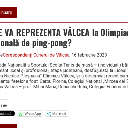
about
inuare
SIMONA
E VA REPREZENTA VÂLCEA la Olimpia
ională de ping-pong?
de
Corespondenți Curierul de Vâlcea
, 16 februarie 2023
ada Națională a Sportului Școlar Tenis de masă – (individual ) băi
mânt liceal și profesional, etapa județeană, desfășurată la Liceul
an Nicolae Pleșoianu” Râmnicu Vâlcea, și-a desemnat recent camp
ntul fetelor a fost: Cerbu Florina, Colegiul Național „Mircea cel 
u Vâlcea – prof. Mihai Maria; Genunche Iulia, Colegiul Economic
 –…
ie pe:
WhatsApp
Mai mult