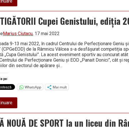
about
inuare
CINE
VA
REPREZENTA
TIGĂTORII Cupei Genistului, ediția 
VÂLCEA
la
Olimpiada
Națională
de
Marius Ciutacu
, 17 mai 2022
de
ping-
ioada 9-13 mai 2022, în cadrul Centrului de Perfecționare Geniu ș
pong?
” (CPGeEOD) de la Râmnicu Vâlcea s-a desfășurat competiția sp
ată „Cupa Genistului”. La acest eveniment sportiv au concurat atât 
Centrului de Perfecționare Geniu și EOD „Panait Donici”, cât și re
țiilor din sectorul de apărare și…
ie pe:
WhatsApp
Mai mult
about
inuare
CÂȘTIGĂTORII
Cupei
Genistului,
Ă NOUĂ DE SPORT la un liceu din R
ediția
2022