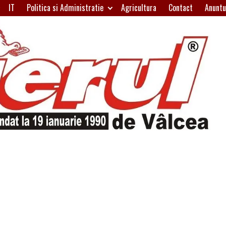
IT
Politica si Administratie
Agricultura
Contact
Anuntu
H
W
A