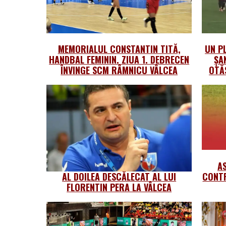
MEMORIALUL CONSTANTIN TITĂ,
UN PL
HANDBAL FEMININ. ZIUA 1. DEBRECEN
ȘA
ÎNVINGE SCM RÂMNICU VÂLCEA
OTĂ
A
AL DOILEA DESCĂLECAT AL LUI
CONTR
FLORENTIN PERA LA VÂLCEA