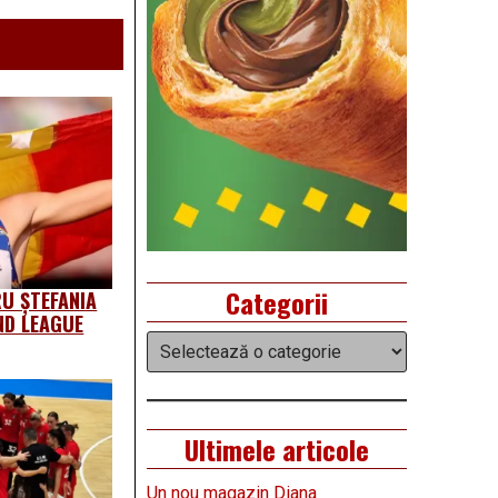
Categorii
U ȘTEFANIA
ND LEAGUE
Categorii
Ultimele articole
Un nou magazin Diana