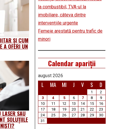
la combustibil, TVA-ul la
imobiliare, câteva dintre
intervențiile urgente
Femeie arestată pentru trafic de
minori
DITAR ȘI CUM
E A OFERI UN
Calendar apariții
august 2026
L
MA
MI
J
V
S
D
1
2
3
4
5
6
7
8
9
10
11
12
13
14
15
16
17
18
19
20
21
22
23
 LASER SAU
24
25
26
27
28
29
30
NT SOLUȚIILE
31
NIŞTI?