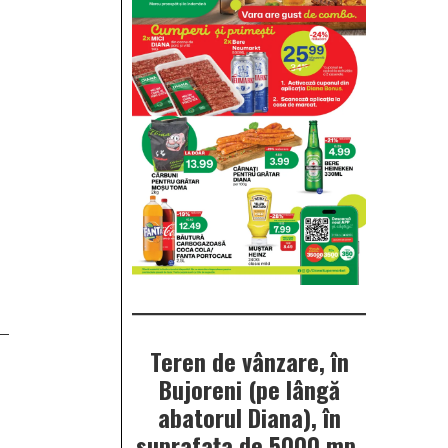
Teren de vânzare, în
Bujoreni (pe lângă
abatorul Diana), în
suprafața de 5000 mp.