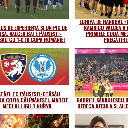
ECHIPA DE HANDBAL F
US DE EXPERIENȚĂ ȘI UN PIC DE
RÂMNICU VÂLCEA A 
NSĂ. VÂLCEA BATE PĂUȘEȘTI-
PRIMIELE DOUĂ MEC
SĂU CU 1-0 ÎN CUPA ROMÂNIEI
PREGĂTIRE
STĂZI, FC PĂUȘEȘTI-OTĂSĂU
A COZIA CĂLIMĂNEȘTI, MARELE
GABRIEL SĂNDULESCU 
MECI AL LIGII 4 NURVIL
REBECA NECULA ȘI ALI