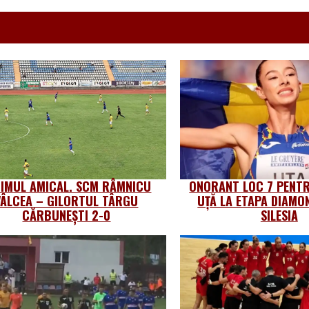
TIMUL AMICAL. SCM RÂMNICU
ONORANT LOC 7 PENTR
VÂLCEA – GILORTUL TÂRGU
UȚĂ LA ETAPA DIAMO
CĂRBUNEȘTI 2-0
SILESIA