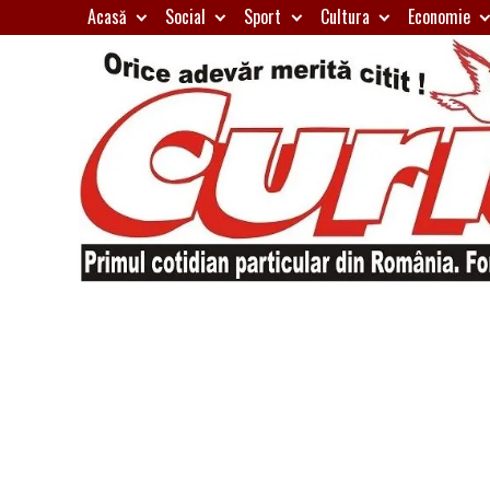
Skip
Acasă
Social
Sport
Cultura
Economie
to
content
Primul
Curierul
cotidian
particular
de
din
România