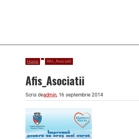
Vâlcea
Home
Afis_Asociatii
Afis_Asociatii
Scris de
admin
, 16 septembrie 2014