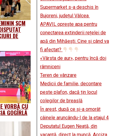
Supermarket s-a deschis în
Bujoreni, județul Vâlcea
EMININ SCM
APAVIL oprește apa pentru
DISPUTAT
conectarea extinderii rețelei de
IURI DE
apă din Mihăești. Cine și când va
fi afectat?
«Vârsta de aur», pentru încă doi
râmniceni
Teren de vânzare
Medicii de familie, decontare
peste plafon, dacă țin locul
colegilor de breaslă
DE VORBĂ CU
În arest, după ce și-a omorât
CIA GOGÎRLĂ
câinele aruncându-l de la etajul 4
Deputatul Eugen Neață, din
vacanță, direct la muncă. Acciza