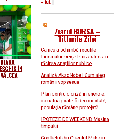
« iul.
Ziarul BURSA –
Titlurile Zilei
Canicula schimbă regulile
turismului: oraşele investesc în
 DIANA
răcirea spaţiilor publice
ESCHIS ÎN
L VÂLCEA
Analiză AkzoNobel: Cum aleg
românii vopseaua
Plan pentru o criză în energie:
industria poate fi deconectată,
populaţia rămâne protejată
IPOTEZE DE WEEKEND Maşina
timpului
Conflictul din Orientul Mijlociu