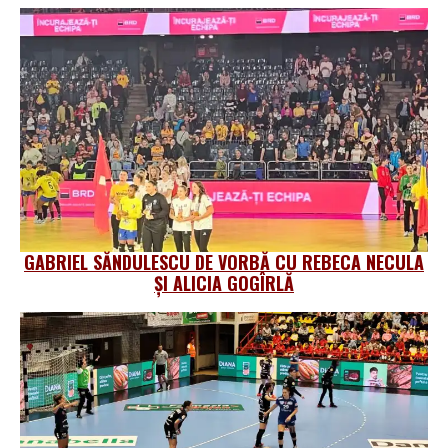
GABRIEL SĂNDULESCU DE VORBĂ CU REBECA NECULA
ȘI ALICIA GOGÎRLĂ