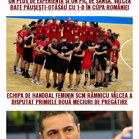
UN PLUS DE EXPERIENȚĂ ȘI UN PIC DE ȘANSĂ. VÂLCEA
BATE PĂUȘEȘTI-OTĂSĂU CU 1-0 ÎN CUPA ROMÂNIEI
ECHIPA DE HANDBAL FEMININ SCM RÂMNICU VÂLCEA A
DISPUTAT PRIMIELE DOUĂ MECIURI DE PREGĂTIRE