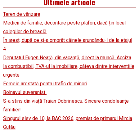
Ultimele articole
Teren de vânzare
Medicii de familie, decontare peste plafon, dacă țin locul
colegilor de breaslă
În arest, după ce și-a omorât câinele aruncându-l de la etajul
4
Deputatul Eugen Neață, din vacanță, direct la muncă. Acciza
la combustibil, TVA-ul la imobiliare, câteva dintre intervențiile
urgente
Femeie arestată pentru trafic de minori
Bolnavul suveranist
S-a stins din viață Traian Dobrinescu. Sincere condoleanțe
familiei!
Singurul elev de 10, la BAC 2026, premiat de primarul Mircia
Gutău