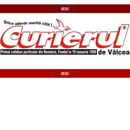
Skip
MENU
to
content
Primul
Header
Curierul
cotidian
Widget
MENU
particular
Area
de
din
România
Vâlcea