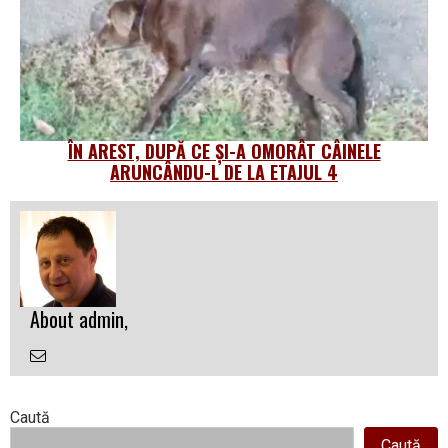
ÎN AREST, DUPĂ CE ȘI-A OMORÂT CÂINELE
ARUNCÂNDU-L DE LA ETAJUL 4
About admin,
Email
the
Author
Right
Caută
Caută