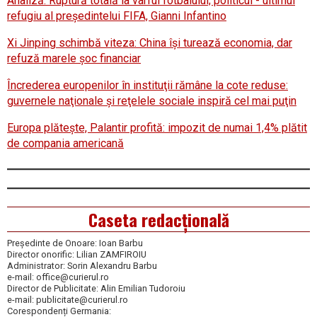
Analiză: Ruptură totală la vârful fotbalului; politicul - ultimul
refugiu al preşedintelui FIFA, Gianni Infantino
Xi Jinping schimbă viteza: China îşi turează economia, dar
refuză marele şoc financiar
Încrederea europenilor în instituţii rămâne la cote reduse:
guvernele naţionale şi reţelele sociale inspiră cel mai puţin
Europa plăteşte, Palantir profită: impozit de numai 1,4% plătit
de compania americană
Caseta redacțională
Președinte de Onoare: Ioan Barbu
Director onorific: Lilian ZAMFIROIU
Administrator: Sorin Alexandru Barbu
e-mail: office@curierul.ro
Director de Publicitate: Alin Emilian Tudoroiu
e-mail: publicitate@curierul.ro
Corespondenți Germania: