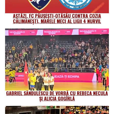
ASTĂZI, FC PĂUȘEȘTI-OTĂSĂU CONTRA COZIA
CĂLIMĂNEȘTI, MARELE MECI AL LIGII 4 NURVIL
GABRIEL SĂNDULESCU DE VORBĂ CU REBECA NECULA
ȘI ALICIA GOGÎRLĂ