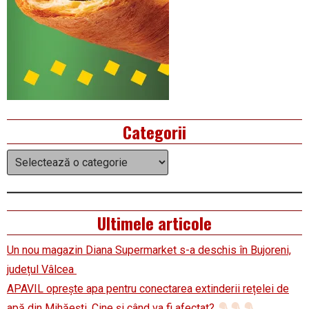
Categorii
Categorii
Ultimele articole
Un nou magazin Diana Supermarket s-a deschis în Bujoreni,
județul Vâlcea
APAVIL oprește apa pentru conectarea extinderii rețelei de
apă din Mihăești. Cine și când va fi afectat?