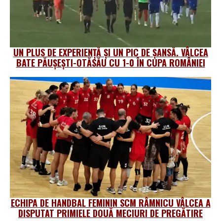
UN PLUS DE EXPERIENȚĂ ȘI UN PIC DE ȘANSĂ. VÂLCEA
BATE PĂUȘEȘTI-OTĂSĂU CU 1-0 ÎN CUPA ROMÂNIEI
ECHIPA DE HANDBAL FEMININ SCM RÂMNICU VÂLCEA A
DISPUTAT PRIMIELE DOUĂ MECIURI DE PREGĂTIRE