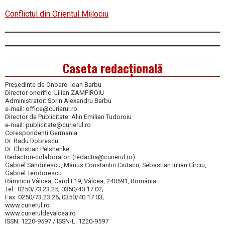
Conflictul din Orientul Mijlociu
Caseta redacțională
Președinte de Onoare: Ioan Barbu
Director onorific: Lilian ZAMFIROIU
Administrator: Sorin Alexandru Barbu
e-mail: office@curierul.ro
Director de Publicitate: Alin Emilian Tudoroiu
e-mail: publicitate@curierul.ro
Corespondenți Germania:
Dr. Radu Dobrescu
Dr. Christian Pelshenke
Redactori-colaboratori (redactia@curierul.ro):
Gabriel Săndulescu, Marius Constantin Ciutacu, Sebastian Iulian Cîrciu,
Gabriel Teodorescu
Râmnicu Vâlcea, Carol I 19, Vâlcea, 240591, România
Tel.: 0250/73.23.25; 0350/40.17.02;
Fax: 0250/73.23.26; 0350/40.17.03;
www.curierul.ro
www.curieruldevalcea.ro
ISSN: 1220-9597 / ISSN-L: 1220-9597