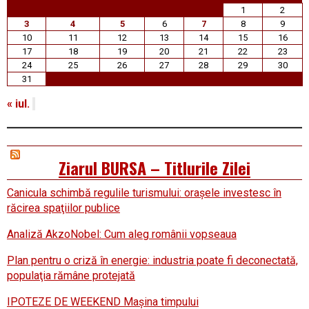
1
2
3
4
5
6
7
8
9
10
11
12
13
14
15
16
17
18
19
20
21
22
23
24
25
26
27
28
29
30
31
« iul.
Ziarul BURSA – Titlurile Zilei
Canicula schimbă regulile turismului: oraşele investesc în
răcirea spaţiilor publice
Analiză AkzoNobel: Cum aleg românii vopseaua
Plan pentru o criză în energie: industria poate fi deconectată,
populaţia rămâne protejată
IPOTEZE DE WEEKEND Maşina timpului