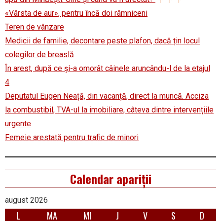
«Vârsta de aur», pentru încă doi râmniceni
Teren de vânzare
Medicii de familie, decontare peste plafon, dacă țin locul
colegilor de breaslă
În arest, după ce și-a omorât câinele aruncându-l de la etajul
4
Deputatul Eugen Neață, din vacanță, direct la muncă. Acciza
la combustibil, TVA-ul la imobiliare, câteva dintre intervențiile
urgente
Femeie arestată pentru trafic de minori
Calendar apariții
august 2026
L
MA
MI
J
V
S
D