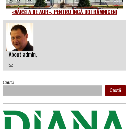
«VÂRSTA DE AUR», PENTRU ÎNCĂ DOI RÂMNICENI
About admin,
Email
the
Author
Right
Caută
Caută
Asides