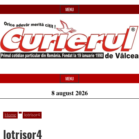
Skip
MENU
to
content
Primul
Header
Curierul
cotidian
Widget
MENU
particular
Area
8 august 2026
de
din
România
Home
lotrisor4
Vâlcea
lotrisor4