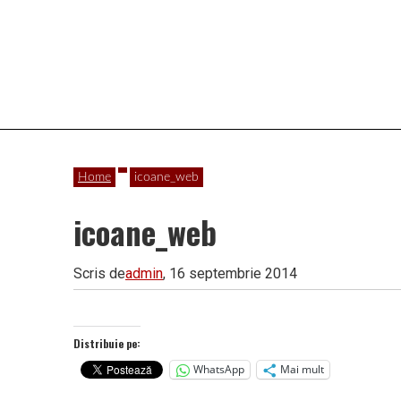
Vâlcea
Home
icoane_web
icoane_web
Scris de
admin
, 16 septembrie 2014
Distribuie pe:
WhatsApp
Mai mult