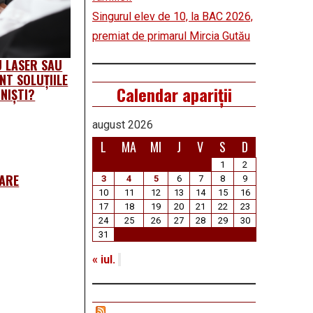
Singurul elev de 10, la BAC 2026,
premiat de primarul Mircia Gutău
 LASER SAU
NT SOLUȚIILE
Calendar apariții
NIŞTI?
august 2026
L
MA
MI
J
V
S
D
1
2
ZARE
3
4
5
6
7
8
9
10
11
12
13
14
15
16
17
18
19
20
21
22
23
24
25
26
27
28
29
30
31
« iul.