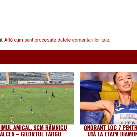
l.
Află cum sunt procesate datele comentariilor tale
.
TIMUL AMICAL. SCM RÂMNICU
ONORANT LOC 7 PENTR
VÂLCEA – GILORTUL TÂRGU
UȚĂ LA ETAPA DIAMO