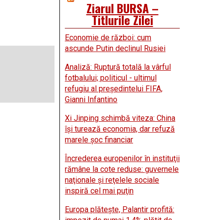
Ziarul BURSA –
Titlurile Zilei
Economie de război: cum
ascunde Putin declinul Rusiei
Analiză: Ruptură totală la vârful
fotbalului; politicul - ultimul
refugiu al preşedintelui FIFA,
Gianni Infantino
Xi Jinping schimbă viteza: China
îşi turează economia, dar refuză
marele şoc financiar
Încrederea europenilor în instituţii
rămâne la cote reduse: guvernele
naţionale şi reţelele sociale
inspiră cel mai puţin
Europa plăteşte, Palantir profită: