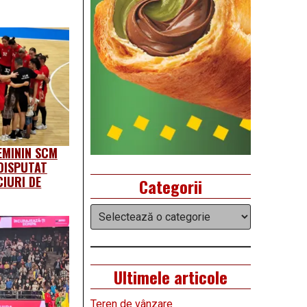
EMININ SCM
DISPUTAT
IURI DE
Categorii
Categorii
Ultimele articole
Teren de vânzare