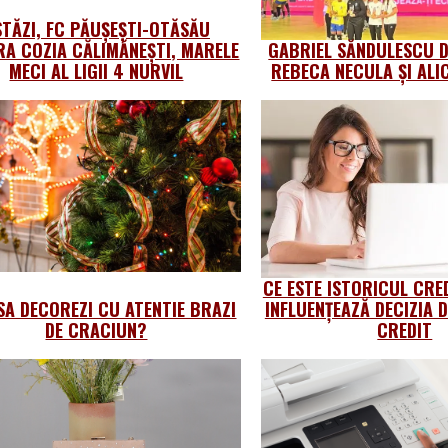
STĂZI, FC PĂUȘEȘTI-OTĂSĂU
A COZIA CĂLIMĂNEȘTI, MARELE
GABRIEL SĂNDULESCU 
MECI AL LIGII 4 NURVIL
REBECA NECULA ȘI ALI
CE ESTE ISTORICUL CRE
SA DECOREZI CU ATENTIE BRAZI
INFLUENȚEAZĂ DECIZIA D
DE CRACIUN?
CREDIT