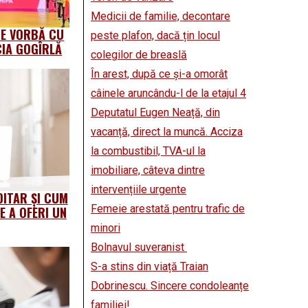
Medicii de familie, decontare
DE VORBĂ CU
peste plafon, dacă țin locul
CIA GOGÎRLĂ
colegilor de breaslă
În arest, după ce și-a omorât
câinele aruncându-l de la etajul 4
Deputatul Eugen Neață, din
vacanță, direct la muncă. Acciza
la combustibil, TVA-ul la
imobiliare, câteva dintre
intervențiile urgente
DITAR ȘI CUM
Femeie arestată pentru trafic de
E A OFERI UN
minori
Bolnavul suveranist
S-a stins din viață Traian
Dobrinescu. Sincere condoleanțe
familiei!