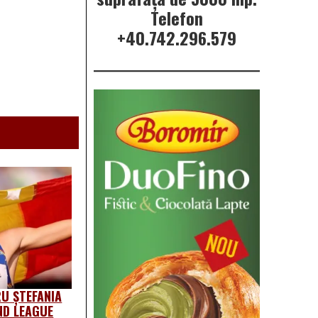
Telefon
+40.742.296.579
U ȘTEFANIA
ND LEAGUE