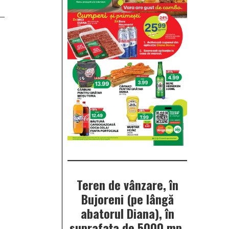
Teren de vânzare, în
Bujoreni (pe lângă
abatorul Diana), în
suprafața de 5000 mp.