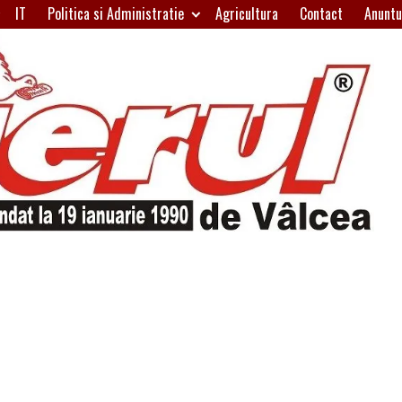
IT
Politica si Administratie
Agricultura
Contact
Anuntu
H
W
A