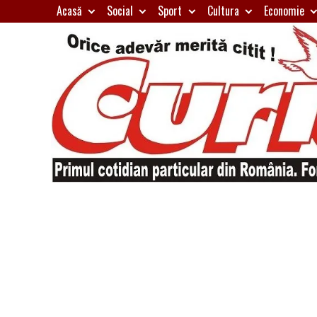
Skip
Acasă
Social
Sport
Cultura
Economie
to
content
Primul
Curierul
cotidian
particular
de
din
România