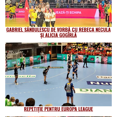
GABRIEL SĂNDULESCU DE VORBĂ CU REBECA NECULA
ȘI ALICIA GOGÎRLĂ
REPETIȚIE PENTRU EUROPA LEAGUE