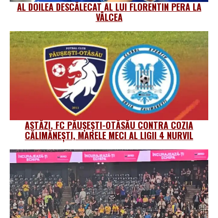
AL DOILEA DESCĂLECAT AL LUI FLORENTIN PERA LA
VÂLCEA
ASTĂZI, FC PĂUȘEȘTI-OTĂSĂU CONTRA COZIA
CĂLIMĂNEȘTI, MARELE MECI AL LIGII 4 NURVIL