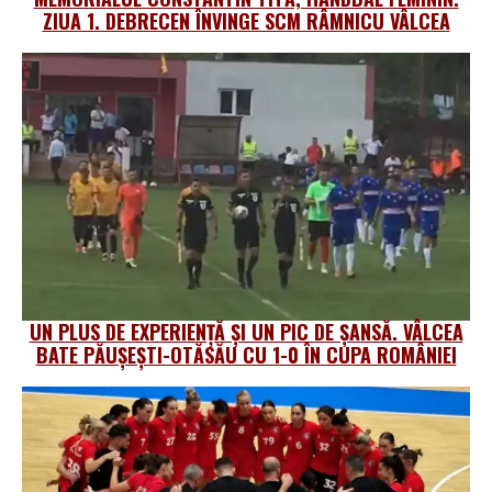
ZIUA 1. DEBRECEN ÎNVINGE SCM RÂMNICU VÂLCEA
UN PLUS DE EXPERIENȚĂ ȘI UN PIC DE ȘANSĂ. VÂLCEA
BATE PĂUȘEȘTI-OTĂSĂU CU 1-0 ÎN CUPA ROMÂNIEI