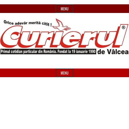
Skip
MENU
to
content
Primul
Header
Curierul
cotidian
Widget
MENU
particular
Area
de
din
România
Vâlcea