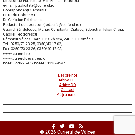
Director de Publicitate: Alin Emilian Tudoroiu
e-mail: publicitate@curierul.ro
Corespondenți Germania:
Dr. Radu Dobrescu
Dr. Christian Pelshenke
Redactori-colaboratori (redactia@curierul.ro):
Gabriel Săndulescu, Marius Constantin Ciutacu, Sebastian Iulian Cîrciu,
Gabriel Teodorescu
Râmnicu Vâlcea, Carol I 19, Vâlcea, 240591, România
Tel.: 0250/73.23.25; 0350/40.17.02;
Fax: 0250/73.23.26; 0350/40.17.03;
www.curierul.ro
www.curieruldevalcea.ro
ISSN: 1220-9597 / ISSN-L: 1220-9597
Despre noi
Arhiva PDF
Arhive DO
Contact
Plăți anunțuri
Profil
Profil
Canal
RSS
Facebook
Twitter
YouTube
Feed
© 2026
Curierul de Vâlcea