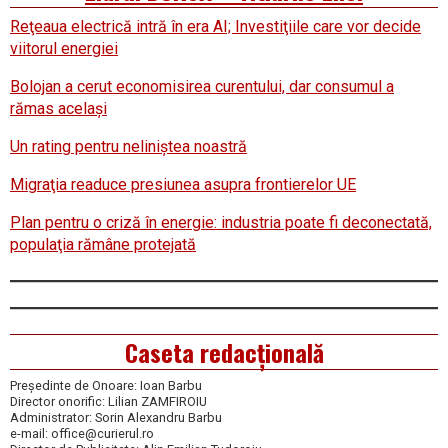
Reţeaua electrică intră în era AI; Investiţiile care vor decide
viitorul energiei
Bolojan a cerut economisirea curentului, dar consumul a
rămas acelaşi
Un rating pentru neliniştea noastră
Migraţia readuce presiunea asupra frontierelor UE
Plan pentru o criză în energie: industria poate fi deconectată,
populaţia rămâne protejată
Caseta redacțională
Președinte de Onoare: Ioan Barbu
Director onorific: Lilian ZAMFIROIU
Administrator: Sorin Alexandru Barbu
e-mail: office@curierul.ro