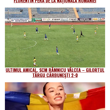
FLORENTIN PERA DE LA NAȚIONALA ROMÂNIEI
ULTIMUL AMICAL. SCM RÂMNICU VÂLCEA – GILORTUL
TÂRGU CĂRBUNEȘTI 2-0