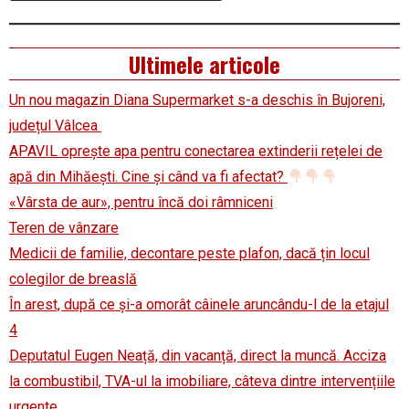
Ultimele articole
Un nou magazin Diana Supermarket s-a deschis în Bujoreni,
județul Vâlcea
APAVIL oprește apa pentru conectarea extinderii rețelei de
apă din Mihăești. Cine și când va fi afectat?
«Vârsta de aur», pentru încă doi râmniceni
Teren de vânzare
Medicii de familie, decontare peste plafon, dacă țin locul
colegilor de breaslă
În arest, după ce și-a omorât câinele aruncându-l de la etajul
4
Deputatul Eugen Neață, din vacanță, direct la muncă. Acciza
la combustibil, TVA-ul la imobiliare, câteva dintre intervențiile
urgente