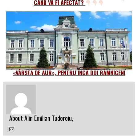
CÂND VA FI AFECTAT?
«VÂRSTA DE AUR», PENTRU ÎNCĂ DOI RÂMNICENI
About Alin Emilian Tudoroiu,
Email
the