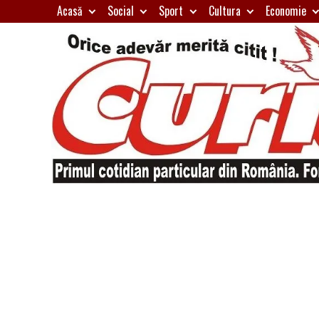
Skip
Acasă
Social
Sport
Cultura
Economie
to
content
Primul
Curierul
cotidian
particular
de
din
România