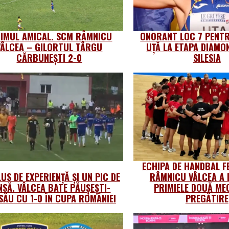
TIMUL AMICAL. SCM RÂMNICU
ONORANT LOC 7 PENTR
VÂLCEA – GILORTUL TÂRGU
UȚĂ LA ETAPA DIAMO
CĂRBUNEȘTI 2-0
SILESIA
ECHIPA DE HANDBAL F
US DE EXPERIENȚĂ ȘI UN PIC DE
RÂMNICU VÂLCEA A 
NSĂ. VÂLCEA BATE PĂUȘEȘTI-
PRIMIELE DOUĂ MEC
SĂU CU 1-0 ÎN CUPA ROMÂNIEI
PREGĂTIRE