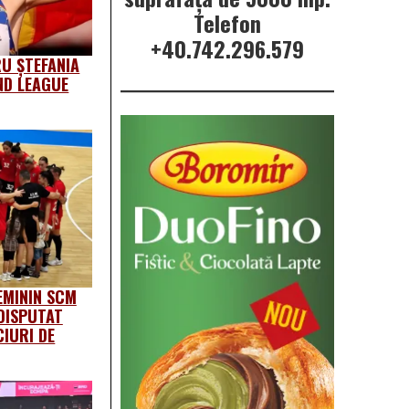
Telefon
+40.742.296.579
U ȘTEFANIA
ND LEAGUE
EMININ SCM
DISPUTAT
IURI DE