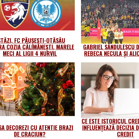
STĂZI, FC PĂUȘEȘTI-OTĂSĂU
A COZIA CĂLIMĂNEȘTI, MARELE
GABRIEL SĂNDULESCU 
MECI AL LIGII 4 NURVIL
REBECA NECULA ȘI ALI
CE ESTE ISTORICUL CRE
SA DECOREZI CU ATENTIE BRAZI
INFLUENȚEAZĂ DECIZIA D
DE CRACIUN?
CREDIT