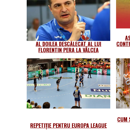
A
AL DOILEA DESCĂLECAT AL LUI
CONTR
FLORENTIN PERA LA VÂLCEA
CUM 
REPETIȚIE PENTRU EUROPA LEAGUE