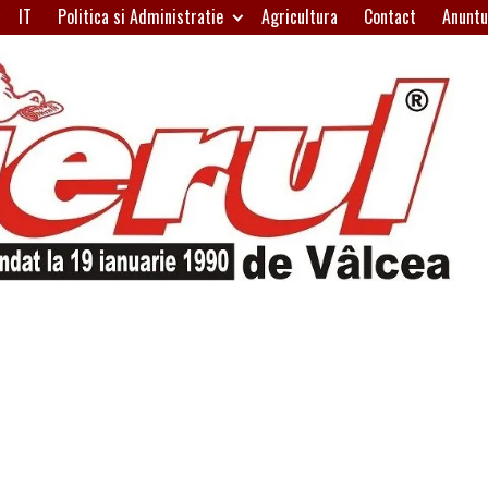
IT
Politica si Administratie
Agricultura
Contact
Anuntu
H
W
A