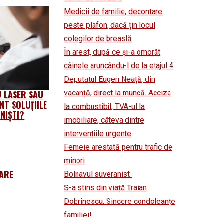
Medicii de familie, decontare
peste plafon, dacă țin locul
colegilor de breaslă
În arest, după ce și-a omorât
câinele aruncându-l de la etajul 4
Deputatul Eugen Neață, din
vacanță, direct la muncă. Acciza
 LASER SAU
NT SOLUȚIILE
la combustibil, TVA-ul la
NIŞTI?
imobiliare, câteva dintre
intervențiile urgente
Femeie arestată pentru trafic de
minori
ZARE
Bolnavul suveranist
S-a stins din viață Traian
Dobrinescu. Sincere condoleanțe
familiei!