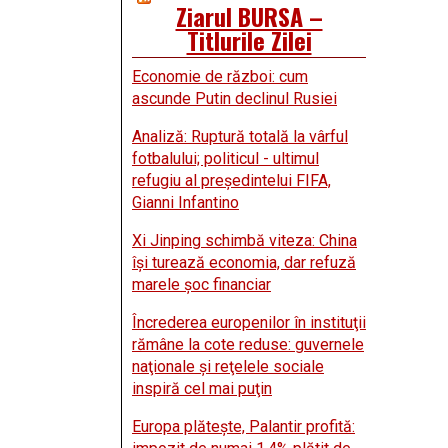
Ziarul BURSA –
Titlurile Zilei
Economie de război: cum
ascunde Putin declinul Rusiei
Analiză: Ruptură totală la vârful
fotbalului; politicul - ultimul
refugiu al preşedintelui FIFA,
Gianni Infantino
Xi Jinping schimbă viteza: China
îşi turează economia, dar refuză
marele şoc financiar
Încrederea europenilor în instituţii
rămâne la cote reduse: guvernele
naţionale şi reţelele sociale
inspiră cel mai puţin
Europa plăteşte, Palantir profită: