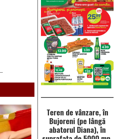
Teren de vânzare, în
Bujoreni (pe lângă
abatorul Diana), în
suprafața de 5000 mp.