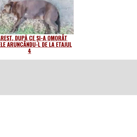
AREST, DUPĂ CE ȘI-A OMORÂT
ELE ARUNCÂNDU-L DE LA ETAJUL
4