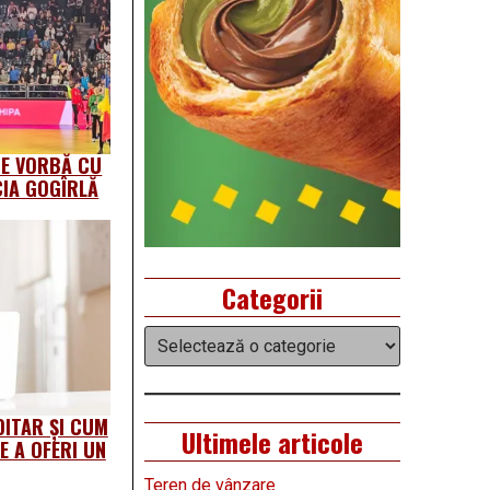
DE VORBĂ CU
CIA GOGÎRLĂ
Categorii
Categorii
DITAR ȘI CUM
Ultimele articole
E A OFERI UN
Teren de vânzare