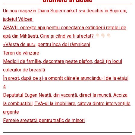
Un nou magazin Diana Supermarket s-a deschis în Bujoreni,
județul Vâlcea
APAVIL oprește apa pentru conectarea extinderii rețelei de
apă din Mihăești. Cine și când va fi afectat?
«Vârsta de aur», pentru încă doi râmniceni
Teren de vânzare
Medicii de familie, decontare peste plafon, dacă țin locul
colegilor de breaslă
În arest, după ce și-a omorât câinele aruncându-l de la etajul
4
Deputatul Eugen Neață, din vacanță, direct la muncă. Acciza
la combustibil, TVA-ul la imobiliare, câteva dintre intervențiile
urgente
Femeie arestată pentru trafic de minori