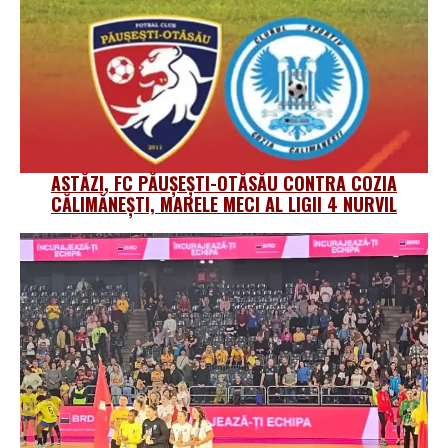
ASTĂZI, FC PĂUȘEȘTI-OTĂSĂU CONTRA COZIA
CĂLIMĂNEȘTI, MARELE MECI AL LIGII 4 NURVIL