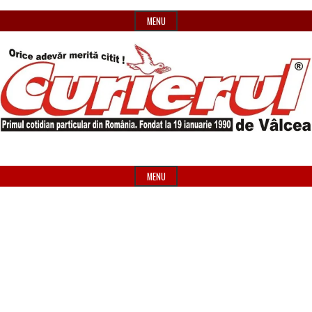
Skip
MENU
to
content
Primul
Header
Curierul
cotidian
Widget
MENU
particular
Area
de
din
România
Vâlcea