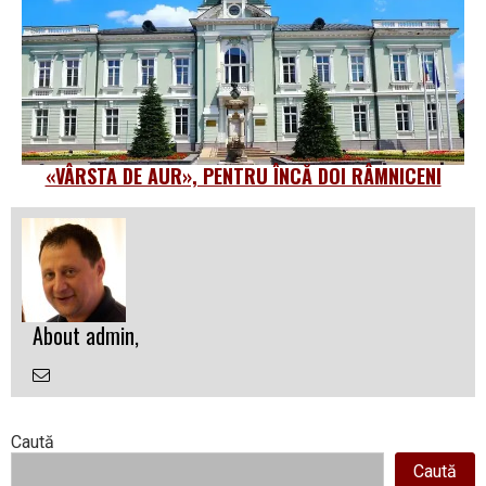
«VÂRSTA DE AUR», PENTRU ÎNCĂ DOI RÂMNICENI
About admin,
Email
the
Author
Right
Caută
Caută