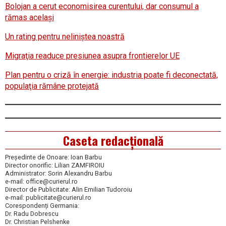
Bolojan a cerut economisirea curentului, dar consumul a
rămas acelaşi
Un rating pentru neliniştea noastră
Migraţia readuce presiunea asupra frontierelor UE
Plan pentru o criză în energie: industria poate fi deconectată,
populaţia rămâne protejată
Caseta redacțională
Președinte de Onoare: Ioan Barbu
Director onorific: Lilian ZAMFIROIU
Administrator: Sorin Alexandru Barbu
e-mail: office@curierul.ro
Director de Publicitate: Alin Emilian Tudoroiu
e-mail: publicitate@curierul.ro
Corespondenți Germania:
Dr. Radu Dobrescu
Dr. Christian Pelshenke