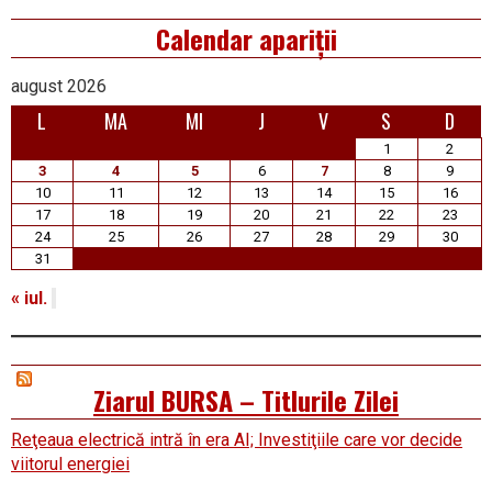
Calendar apariții
august 2026
L
MA
MI
J
V
S
D
1
2
3
4
5
6
7
8
9
10
11
12
13
14
15
16
17
18
19
20
21
22
23
24
25
26
27
28
29
30
31
« iul.
Ziarul BURSA – Titlurile Zilei
Reţeaua electrică intră în era AI; Investiţiile care vor decide
viitorul energiei