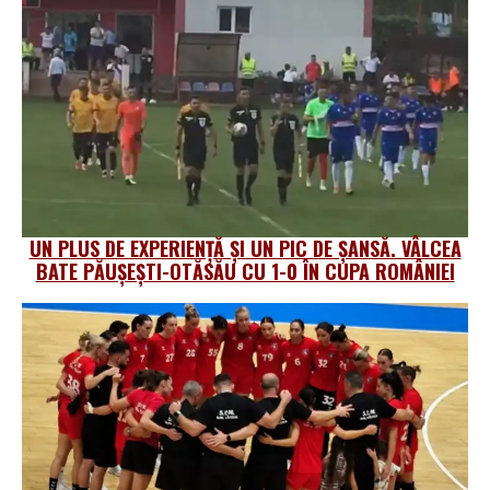
UN PLUS DE EXPERIENȚĂ ȘI UN PIC DE ȘANSĂ. VÂLCEA
BATE PĂUȘEȘTI-OTĂSĂU CU 1-0 ÎN CUPA ROMÂNIEI