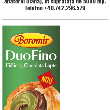
abatorul Diana), în suprafața de 5000 mp.
Telefon +40.742.296.579