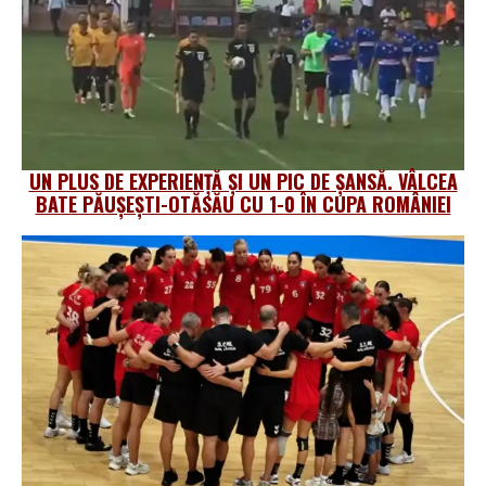
UN PLUS DE EXPERIENȚĂ ȘI UN PIC DE ȘANSĂ. VÂLCEA
BATE PĂUȘEȘTI-OTĂSĂU CU 1-0 ÎN CUPA ROMÂNIEI