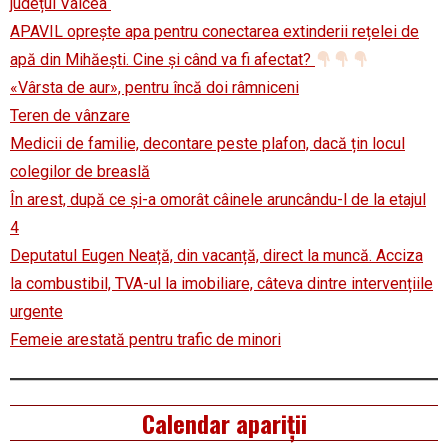
județul Vâlcea
APAVIL oprește apa pentru conectarea extinderii rețelei de
apă din Mihăești. Cine și când va fi afectat?
«Vârsta de aur», pentru încă doi râmniceni
Teren de vânzare
Medicii de familie, decontare peste plafon, dacă țin locul
colegilor de breaslă
În arest, după ce și-a omorât câinele aruncându-l de la etajul
4
Deputatul Eugen Neață, din vacanță, direct la muncă. Acciza
la combustibil, TVA-ul la imobiliare, câteva dintre intervențiile
urgente
Femeie arestată pentru trafic de minori
Calendar apariții