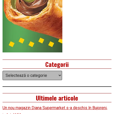
Categorii
Categorii
Ultimele articole
Un nou magazin Diana Supermarket s-a deschis în Bujoreni,