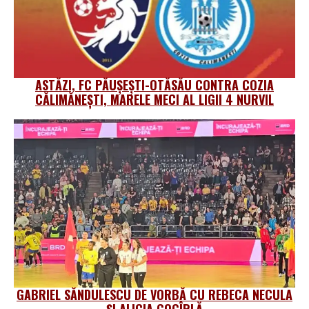
ASTĂZI, FC PĂUȘEȘTI-OTĂSĂU CONTRA COZIA
CĂLIMĂNEȘTI, MARELE MECI AL LIGII 4 NURVIL
GABRIEL SĂNDULESCU DE VORBĂ CU REBECA NECULA
ȘI ALICIA GOGÎRLĂ