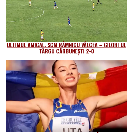
ULTIMUL AMICAL. SCM RÂMNICU VÂLCEA – GILORTUL
TÂRGU CĂRBUNEȘTI 2-0