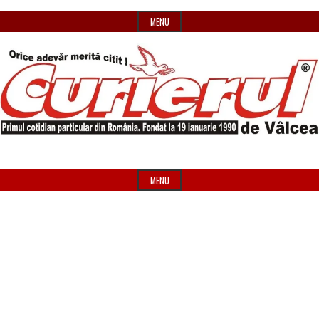
Skip
MENU
to
content
Primul
Header
Curierul
cotidian
Widget
MENU
particular
Area
de
din
România
Vâlcea