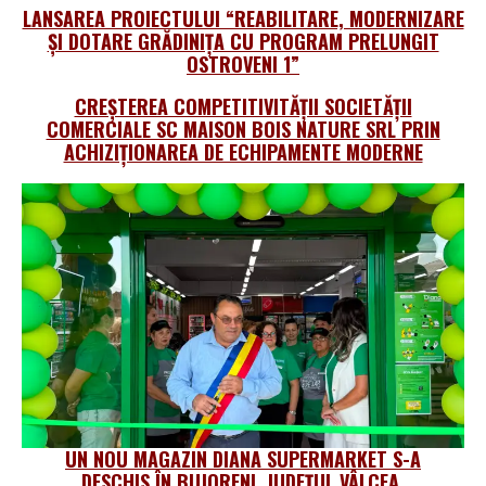
LANSAREA PROIECTULUI “REABILITARE, MODERNIZARE
ȘI DOTARE GRĂDINIȚA CU PROGRAM PRELUNGIT
OSTROVENI 1”
CREȘTEREA COMPETITIVITĂȚII SOCIETĂȚII
COMERCIALE SC MAISON BOIS NATURE SRL PRIN
ACHIZIȚIONAREA DE ECHIPAMENTE MODERNE
UN NOU MAGAZIN DIANA SUPERMARKET S-A
DESCHIS ÎN BUJORENI, JUDEȚUL VÂLCEA