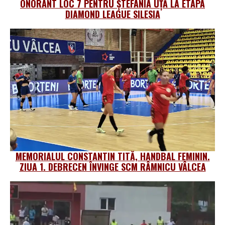
ONORANT LOC 7 PENTRU ȘTEFANIA UȚĂ LA ETAPA
DIAMOND LEAGUE SILESIA
MEMORIALUL CONSTANTIN TITĂ, HANDBAL FEMININ.
ZIUA 1. DEBRECEN ÎNVINGE SCM RÂMNICU VÂLCEA