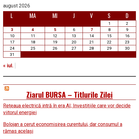
august 2026
L
MA
MI
J
V
S
D
1
2
3
4
5
6
7
8
9
10
11
12
13
14
15
16
17
18
19
20
21
22
23
24
25
26
27
28
29
30
31
« iul.
Ziarul BURSA – Titlurile Zilei
Reţeaua electrică intră în era AI; Investiţiile care vor decide
viitorul energiei
Bolojan a cerut economisirea curentului, dar consumul a
rămas acelaşi