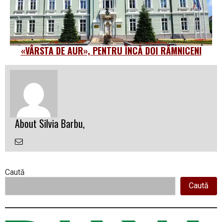
«VÂRSTA DE AUR», PENTRU ÎNCĂ DOI RÂMNICENI
About Silvia Barbu,
Email
the
Author
Right
Caută
Caută
Asides