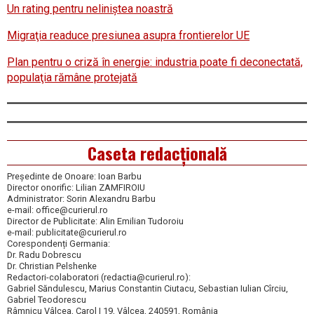
Un rating pentru neliniştea noastră
Migraţia readuce presiunea asupra frontierelor UE
Plan pentru o criză în energie: industria poate fi deconectată,
populaţia rămâne protejată
Caseta redacțională
Președinte de Onoare: Ioan Barbu
Director onorific: Lilian ZAMFIROIU
Administrator: Sorin Alexandru Barbu
e-mail: office@curierul.ro
Director de Publicitate: Alin Emilian Tudoroiu
e-mail: publicitate@curierul.ro
Corespondenți Germania:
Dr. Radu Dobrescu
Dr. Christian Pelshenke
Redactori-colaboratori (redactia@curierul.ro):
Gabriel Săndulescu, Marius Constantin Ciutacu, Sebastian Iulian Cîrciu,
Gabriel Teodorescu
Râmnicu Vâlcea, Carol I 19, Vâlcea, 240591, România