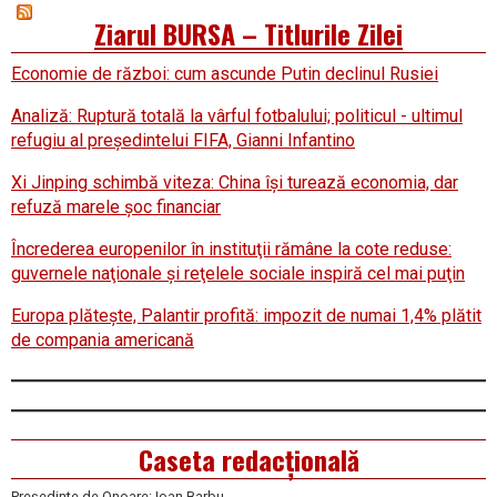
Ziarul BURSA – Titlurile Zilei
Economie de război: cum ascunde Putin declinul Rusiei
Analiză: Ruptură totală la vârful fotbalului; politicul - ultimul
refugiu al preşedintelui FIFA, Gianni Infantino
Xi Jinping schimbă viteza: China îşi turează economia, dar
refuză marele şoc financiar
Încrederea europenilor în instituţii rămâne la cote reduse:
guvernele naţionale şi reţelele sociale inspiră cel mai puţin
Europa plăteşte, Palantir profită: impozit de numai 1,4% plătit
de compania americană
Caseta redacțională
Președinte de Onoare: Ioan Barbu