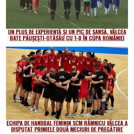
UN PLUS DE EXPERIENȚĂ ȘI UN PIC DE ȘANSĂ. VÂLCEA
BATE PĂUȘEȘTI-OTĂSĂU CU 1-0 ÎN CUPA ROMÂNIEI
ECHIPA DE HANDBAL FEMININ SCM RÂMNICU VÂLCEA A
DISPUTAT PRIMIELE DOUĂ MECIURI DE PREGĂTIRE