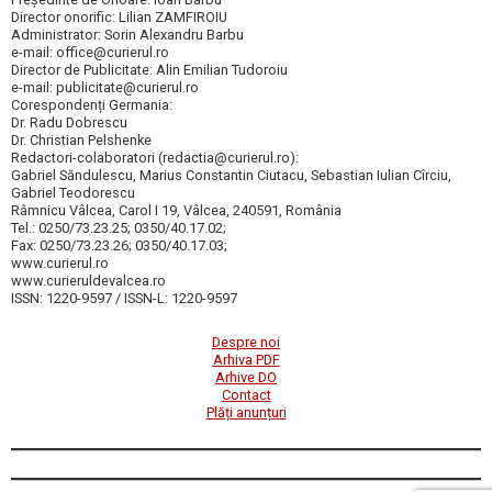
Director onorific: Lilian ZAMFIROIU
Administrator: Sorin Alexandru Barbu
e-mail: office@curierul.ro
Director de Publicitate: Alin Emilian Tudoroiu
e-mail: publicitate@curierul.ro
Corespondenți Germania:
Dr. Radu Dobrescu
Dr. Christian Pelshenke
Redactori-colaboratori (redactia@curierul.ro):
Gabriel Săndulescu, Marius Constantin Ciutacu, Sebastian Iulian Cîrciu,
Gabriel Teodorescu
Râmnicu Vâlcea, Carol I 19, Vâlcea, 240591, România
Tel.: 0250/73.23.25; 0350/40.17.02;
Fax: 0250/73.23.26; 0350/40.17.03;
www.curierul.ro
www.curieruldevalcea.ro
ISSN: 1220-9597 / ISSN-L: 1220-9597
Despre noi
Arhiva PDF
Arhive DO
Contact
Plăți anunțuri