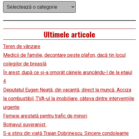
Categorii
Ultimele articole
Teren de vânzare
Medicii de familie, decontare peste plafon, dacă țin locul
colegilor de breaslă
În arest, după ce și-a omorât câinele aruncându-l de la etajul
4
Deputatul Eugen Neață, din vacanță, direct la muncă. Acciza
la combustibil, TVA-ul la imobiliare, câteva dintre intervențiile
urgente
Femeie arestată pentru trafic de minori
Bolnavul suveranist
S-a stins din viață Traian Dobrinescu. Sincere condoleanțe