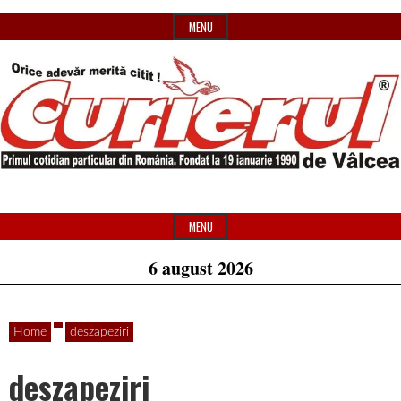
Skip
MENU
to
content
Primul
Header
Curierul
cotidian
Widget
MENU
particular
Area
6 august 2026
de
din
România
Home
deszapeziri
Vâlcea
deszapeziri