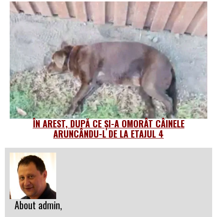
ÎN AREST, DUPĂ CE ȘI-A OMORÂT CÂINELE
ARUNCÂNDU-L DE LA ETAJUL 4
About admin,