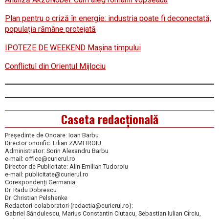
Plan pentru o criză în energie: industria poate fi deconectată,
populaţia rămâne protejată
IPOTEZE DE WEEKEND Maşina timpului
Conflictul din Orientul Mijlociu
Caseta redacțională
Președinte de Onoare: Ioan Barbu
Director onorific: Lilian ZAMFIROIU
Administrator: Sorin Alexandru Barbu
e-mail: office@curierul.ro
Director de Publicitate: Alin Emilian Tudoroiu
e-mail: publicitate@curierul.ro
Corespondenți Germania:
Dr. Radu Dobrescu
Dr. Christian Pelshenke
Redactori-colaboratori (redactia@curierul.ro):
Gabriel Săndulescu, Marius Constantin Ciutacu, Sebastian Iulian Cîrciu,