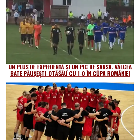
UN PLUS DE EXPERIENȚĂ ȘI UN PIC DE ȘANSĂ. VÂLCEA
BATE PĂUȘEȘTI-OTĂSĂU CU 1-0 ÎN CUPA ROMÂNIEI