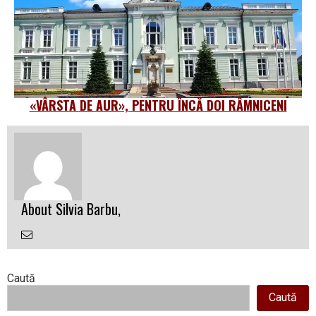
«VÂRSTA DE AUR», PENTRU ÎNCĂ DOI RÂMNICENI
About Silvia Barbu,
Email
the
Author
Right
Caută
Caută
Asides