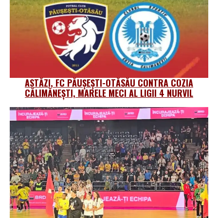
ASTĂZI, FC PĂUȘEȘTI-OTĂSĂU CONTRA COZIA
CĂLIMĂNEȘTI, MARELE MECI AL LIGII 4 NURVIL