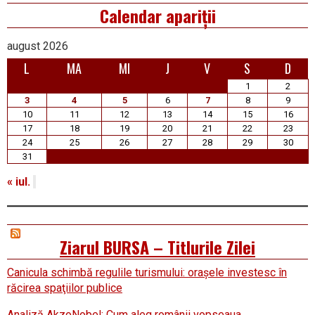
Calendar apariții
august 2026
L
MA
MI
J
V
S
D
1
2
3
4
5
6
7
8
9
10
11
12
13
14
15
16
17
18
19
20
21
22
23
24
25
26
27
28
29
30
31
« iul.
Ziarul BURSA – Titlurile Zilei
Canicula schimbă regulile turismului: oraşele investesc în
răcirea spaţiilor publice
Analiză AkzoNobel: Cum aleg românii vopseaua