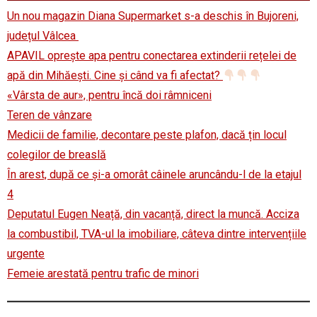
Un nou magazin Diana Supermarket s-a deschis în Bujoreni,
județul Vâlcea
APAVIL oprește apa pentru conectarea extinderii rețelei de
apă din Mihăești. Cine și când va fi afectat?
«Vârsta de aur», pentru încă doi râmniceni
Teren de vânzare
Medicii de familie, decontare peste plafon, dacă țin locul
colegilor de breaslă
În arest, după ce și-a omorât câinele aruncându-l de la etajul
4
Deputatul Eugen Neață, din vacanță, direct la muncă. Acciza
la combustibil, TVA-ul la imobiliare, câteva dintre intervențiile
urgente
Femeie arestată pentru trafic de minori