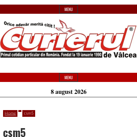
Skip
MENU
to
content
Primul
Header
Curierul
cotidian
Widget
MENU
particular
Area
8 august 2026
de
din
România
Home
csm5
Vâlcea
csm5