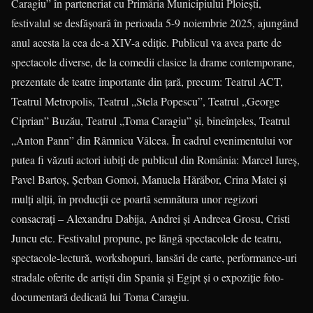
Caragiu” în parteneriat cu Primăria Municipiului Ploiești,
festivalul se desfășoară în perioada 5-9 noiembrie 2025, ajungând
anul acesta la cea de-a XIV-a ediție. Publicul va avea parte de
spectacole diverse, de la comedii clasice la drame contemporane,
prezentate de teatre importante din țară, precum: Teatrul ACT,
Teatrul Metropolis, Teatrul „Stela Popescu”, Teatrul „George
Ciprian” Buzău, Teatrul „Toma Caragiu” și, bineînțeles, Teatrul
„Anton Pann” din Râmnicu Vâlcea. În cadrul evenimentului vor
putea fi văzuti actori iubiți de publicul din România: Marcel Iureș,
Pavel Bartoș, Șerban Gomoi, Manuela Hărăbor, Crina Matei și
mulți alții, în producții ce poartă semnătura unor regizori
consacrați – Alexandru Dabija, Andrei și Andreea Grosu, Cristi
Juncu etc. Festivalul propune, pe lângă spectacolele de teatru,
spectacole-lectură, workshopuri, lansări de carte, performance-uri
stradale oferite de artiști din Spania și Egipt și o expoziție foto-
documentară dedicată lui Toma Caragiu.