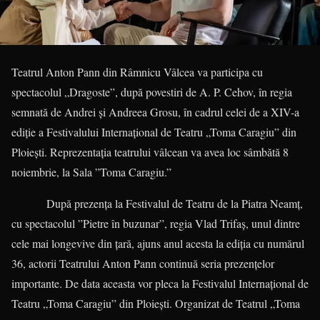
Teatrul Anton Pann din Râmnicu Vâlcea va participa cu
spectacolul „Dragoste”, după povestiri de A. P. Cehov, în regia
semnată de Andrei și Andreea Grosu, în cadrul celei de a XIV-a
ediție a Festivalului Internațional de Teatru „Toma Caragiu” din
Ploiești. Reprezentația teatrului vâlcean va avea loc sâmbătă 8
noiembrie, la Sala ”Toma Caragiu.”
După prezența la Festivalul de Teatru de la Piatra Neamț,
cu spectacolul ”Pietre în buzunar”, regia Vlad Trifaș, unul dintre
cele mai longevive din țară, ajuns anul acesta la ediția cu numărul
36, actorii Teatrului Anton Pann continuă seria prezențelor
importante. De data aceasta vor pleca la Festivalul Internațional de
Teatru „Toma Caragiu” din Ploiești. Organizat de Teatrul „Toma