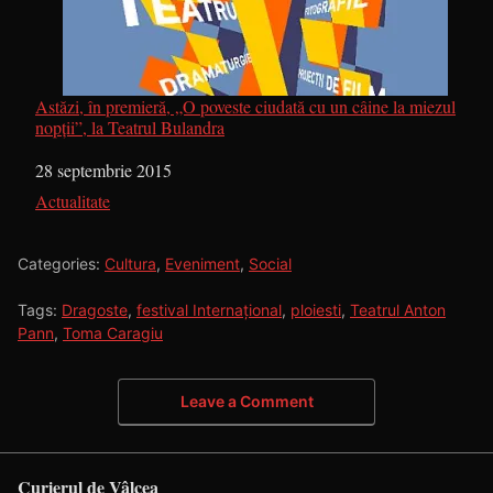
Astăzi, în premieră, „O poveste ciudată cu un câine la miezul
nopții”, la Teatrul Bulandra
Dată
28 septembrie 2015
În legătură cu
Actualitate
Categories:
Cultura
,
Eveniment
,
Social
Tags:
Dragoste
,
festival Internațional
,
ploiesti
,
Teatrul Anton
Pann
,
Toma Caragiu
Leave a Comment
Curierul de Vâlcea