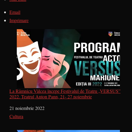
Email
Imprimare
La Râmnicu Vâlcea începe Festivalul de Teatru „VERSUS”
2022. Teatrul Anton Pann, 21- 27 noiembrie
Dată
21 noiembrie 2022
În legătură cu
Cultura