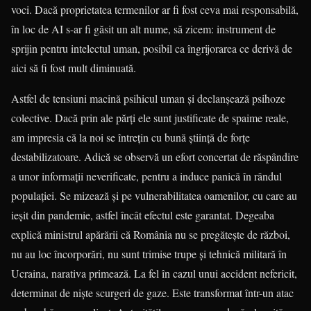
voci. Dacă proprietatea termenilor ar fi fost ceva mai responsabilă,
în loc de AI s-ar fi găsit un alt nume, să zicem: instrument de
sprijin pentru intelectul uman, posibil ca îngrijorarea ce derivă de
aici să fi fost mult diminuată.
Astfel de tensiuni macină psihicul uman și declanșează psihoze
colective. Dacă prin ale părți ele sunt justificate de spaime reale,
am impresia că la noi se întrețin cu bună știință de forțe
destabilizatoare. Adică se observă un efort concertat de răspândire
a unor informații neverificate, pentru a induce panică în rândul
populației. Se mizează și pe vulnerabilitatea oamenilor, cu care au
ieșit din pandemie, astfel încât efectul este garantat. Degeaba
explică ministrul apărării că România nu se pregătește de război,
nu au loc încorporări, nu sunt trimise trupe și tehnică militară în
Ucraina, narativa primează. La fel în cazul unui accident nefericit,
determinat de niște scurgeri de gaze. Este transformat într-un atac