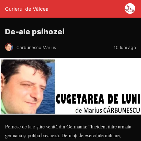
Curierul de Vâlcea
De-ale psihozei
Carbunescu Marius
10 luni ago
Pornesc de la o știre venită din Germania: ”Incident între armata
germană și poliția bavareză. Derutați de exercițiile militare,