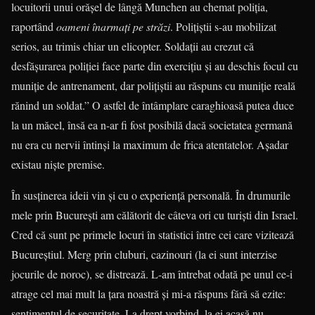
locuitorii unui orășel de lângă Munchen au chemat poliția,
raportând
oameni înarmați pe străzi
. Polițiștii s-au mobilizat
serios, au trimis chiar un elicopter. Soldații au crezut că
desfășurarea poliției face parte din exercițiu și au deschis focul cu
muniție de antrenament, dar polițiștii au răspuns cu muniție reală
rănind un soldat.” O astfel de întâmplare caraghioasă putea duce
la un măcel, însă ea n-ar fi fost posibilă dacă societatea germană
nu era cu nervii întinși la maximum de frica atentatelor. Așadar
existau niște premise.
În susținerea ideii vin și cu o experiență personală. În drumurile
mele prin București am călătorit de câteva ori cu turiști din Israel.
Cred că sunt pe primele locuri în statistici între cei care vizitează
Bucureștiul. Merg prin cluburi, cazinouri (la ei sunt interzise
jocurile de noroc), se distrează. L-am întrebat odată pe unul ce-i
atrage cel mai mult la țara noastră și mi-a răspuns fără să ezite:
sentimentul de securitate. La drept vorbind, la ei acasă nu