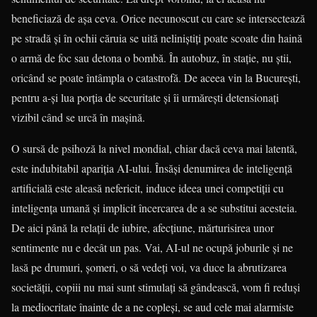
beneficiază de așa ceva. Orice necunoscut cu care se intersectează
pe stradă și în ochii căruia se uită neliniștiți poate scoate din haină
o armă de foc sau detona o bombă. În autobuz, în stație, nu știi,
oricând se poate întâmpla o catastrofă. De aceea vin la București,
pentru a-și lua porția de securitate și îi urmărești detensionați
vizibil când se urcă în mașină.
O sursă de psihoză la nivel mondial, chiar dacă ceva mai latentă,
este indubitabil apariția AI-ului. Însăși denumirea de inteligență
artificială este aleasă nefericit, induce ideea unei competiții cu
inteligența umană și implicit încercarea de a se substitui acesteia.
De aici până la relații de iubire, afecțiune, mărturisirea unor
sentimente nu e decât un pas. Vai, AI-ul ne ocupă joburile și ne
lasă pe drumuri, șomeri, o să vedeți voi, va duce la abrutizarea
societății, copiii nu mai sunt stimulați să gândească, vom fi reduși
la mediocritate înainte de a ne copleși, se aud cele mai alarmiste