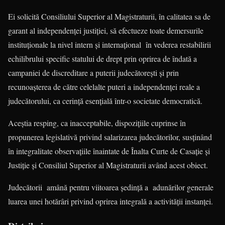
Ei solicită Consiliului Superior al Magistraturii, în calitatea sa de
garant al independenţei justiţiei, să efectueze toate demersurile
instituţionale la nivel intern şi internaţional în vederea restabilirii
echilibrului specific statului de drept prin oprirea de îndată a
campaniei de discreditare a puterii judecătoreşti şi prin
recunoaşterea de către celelalte puteri a independenţei reale a
judecătorului, ca cerinţă esenţială într-o societate democratică.
Aceștia resping, ca inacceptabile, dispoziţiile cuprinse în
propunerea legislativă privind salarizarea judecătorilor, susţinând
în integralitate observaţiile înaintate de Înalta Curte de Casaţie şi
Justiţie şi Consiliul Superior al Magistraturii având acest obiect.
Judecătorii amână pentru viitoarea şedinţă a adunărilor generale
luarea unei hotărâri privind oprirea integrală a activităţii instanţei.