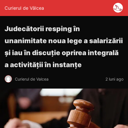
Curierul de Vâlcea
Judecătorii resping în
unanimitate noua lege a salarizării
și iau în discuție oprirea integrală
a activității în instanțe
Curierul de Valcea
2 luni ago