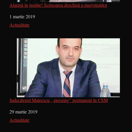
Alarmă în justiție! Scrisoarea deschisă a magistraților
Dată
1 martie 2019
În legătură cu
Actualitate
Judecătorul Mateescu, „pressing” permanent în CSM
Dată
29 martie 2019
În legătură cu
Actualitate