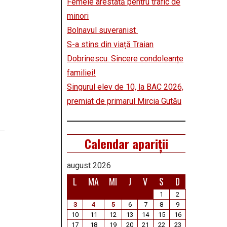
Femeie arestată pentru trafic de
minori
Bolnavul suveranist
S-a stins din viață Traian
Dobrinescu. Sincere condoleanțe
familiei!
Singurul elev de 10, la BAC 2026,
premiat de primarul Mircia Gutău
Calendar apariții
august 2026
L
MA
MI
J
V
S
D
1
2
3
4
5
6
7
8
9
10
11
12
13
14
15
16
17
18
19
20
21
22
23