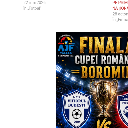
22 mai 2026
PE PRIM
În „Fotbal”
NAȚION
28 octo
În „Fotba