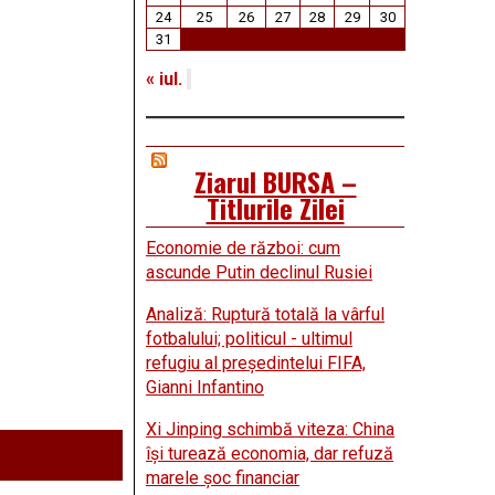
24
25
26
27
28
29
30
31
« iul.
Ziarul BURSA –
Titlurile Zilei
Economie de război: cum
ascunde Putin declinul Rusiei
Analiză: Ruptură totală la vârful
fotbalului; politicul - ultimul
refugiu al preşedintelui FIFA,
Gianni Infantino
Xi Jinping schimbă viteza: China
îşi turează economia, dar refuză
marele şoc financiar