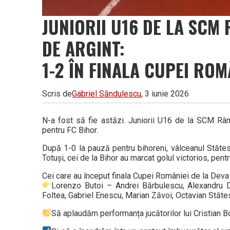
JUNIORII U16 DE LA SCM
DE ARGINT:
1-2 ÎN FINALA CUPEI ROM
Scris de
Gabriel Săndulescu
, 3 iunie 2026
N-a fost să fie astăzi. Juniorii U16 de la SCM Râm
pentru FC Bihor.
După 1-0 la pauză pentru bihoreni, vâlceanul Stătesc
Totuși, cei de la Bihor au marcat golul victorios, pentru
Cei care au început finala Cupei României de la Deva 
Lorenzo Butoi – Andrei Bărbulescu, Alexandru Do
Foltea, Gabriel Enescu, Marian Zăvoi, Octavian Stăte
Să aplaudăm performanța jucătorilor lui Cristian Bo