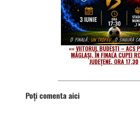
««
VIITORUL BUDEȘTI – ACS 
MĂGLAȘI, ÎN FINALA CUPEI R
JUDEȚENE, ORA 17,30
Poți comenta aici