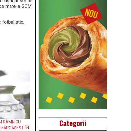
 câștigat seriile
hipa mare a SCM.
 fotbalistic.
Categorii
CM RÂMNICU
 FĂRCĂȘEȘTI ÎN