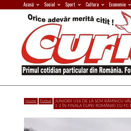
Skip
Acasă
Social
Sport
Cultura
Economie
to
content
Primul
Curierul
cotidian
Home
Fotbal
JUNIORII U16 DE LA SCM RÂMNICU VÂ
particular
1-2 ÎN FINALA CUPEI ROMÂNIEI CU FC
de
din
România