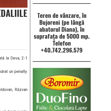
DALIILE
Teren de vânzare, în
Bujoreni (pe lângă
abatorul Diana), în
suprafața de 5000 mp.
Telefon
+40.742.296.579
ată la Deva, 2-1
ărat un penalty.
Moldovan, Răzvan