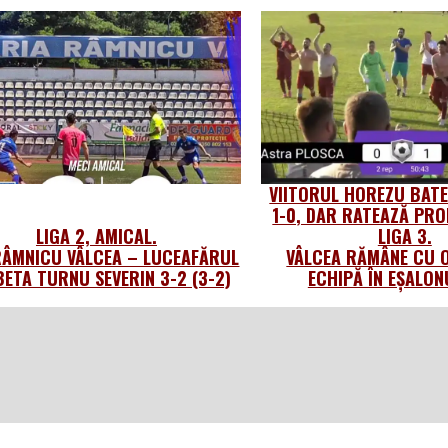
VIITORUL HOREZU BATE
1-0, DAR RATEAZĂ PR
LIGA 2, AMICAL.
LIGA 3.
ÂMNICU VÂLCEA – LUCEAFĂRUL
VÂLCEA RĂMÂNE CU 
ETA TURNU SEVERIN 3-2 (3-2)
ECHIPĂ ÎN EȘALON