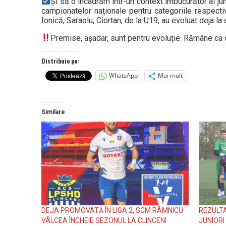
Și să o încadrăm într-un context îmbucurător al juni
campionatelor naționale pentru categoriile respecti
Ionică, Saraolu, Ciortan, de la U19, au evoluat deja l
Premise, așadar, sunt pentru evoluție. Rămâne ca club
Distribuie pe:
WhatsApp
Mai mult
Similare
DEJA PROMOVATĂ ÎN LIGA 2, SCM RÂMNICU
REZULTA
VÂLCEA ÎNCHEIE SEZONUL LA CLINCENI
JUNIORI