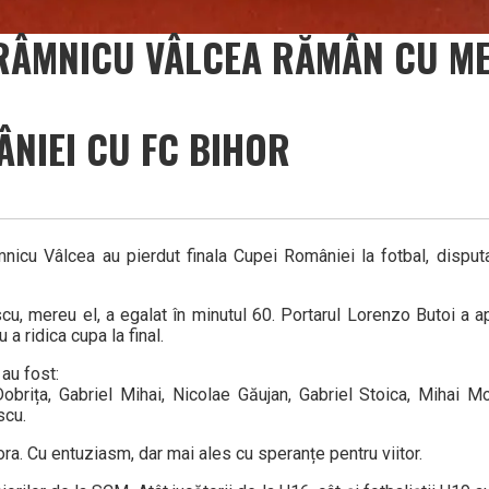
 RÂMNICU VÂLCEA RĂMÂN CU ME
ÂNIEI CU FC BIHOR
nicu Vâlcea au pierdut finala Cupei României la fotbal, disput
u, mereu el, a egalat în minutul 60. Portarul Lorenzo Butoi a ap
 a ridica cupa la final.
au fost:
brița, Gabriel Mihai, Nicolae Găujan, Gabriel Stoica, Mihai 
scu.
ra. Cu entuziasm, dar mai ales cu speranțe pentru viitor.