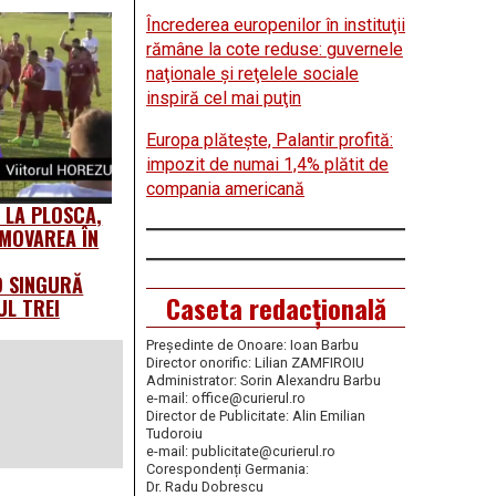
Încrederea europenilor în instituţii
rămâne la cote reduse: guvernele
naţionale şi reţelele sociale
inspiră cel mai puţin
Europa plăteşte, Palantir profită:
impozit de numai 1,4% plătit de
compania americană
 LA PLOSCA,
OMOVAREA ÎN
O SINGURĂ
Caseta redacțională
UL TREI
Președinte de Onoare: Ioan Barbu
Director onorific: Lilian ZAMFIROIU
Administrator: Sorin Alexandru Barbu
e-mail: office@curierul.ro
Director de Publicitate: Alin Emilian
Tudoroiu
e-mail: publicitate@curierul.ro
Corespondenți Germania:
Dr. Radu Dobrescu