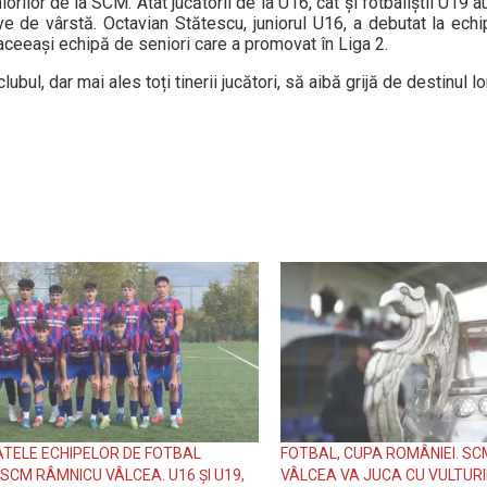
orilor de la SCM. Atât jucătorii de la U16, cât și fotbaliștii U19 au
ve de vârstă. Octavian Stătescu, juniorul U16, a debutat la ec
a aceeași echipă de seniori care a promovat în Liga 2.
ul, dar mai ales toți tinerii jucători, să aibă grijă de destinul lor
TELE ECHIPELOR DE FOTBAL
FOTBAL, CUPA ROMÂNIEI. S
 SCM RÂMNICU VÂLCEA. U16 ȘI U19,
VÂLCEA VA JUCA CU VULTURII