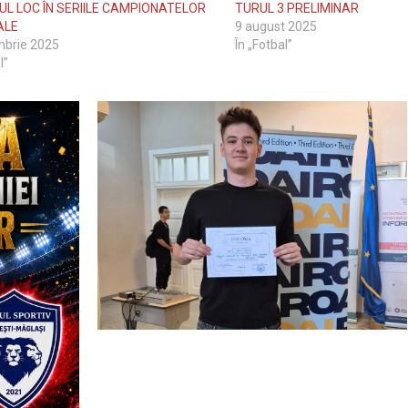
UL LOC ÎN SERIILE CAMPIONATELOR
TURUL 3 PRELIMINAR
ALE
9 august 2025
mbrie 2025
În „Fotbal”
l”