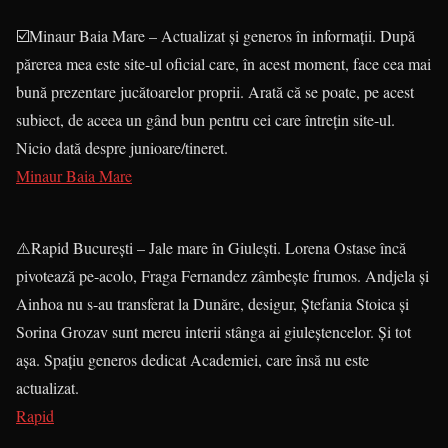
☑️Minaur Baia Mare – Actualizat și generos în informații. După
părerea mea este site-ul oficial care, în acest moment, face cea mai
bună prezentare jucătoarelor proprii. Arată că se poate, pe acest
subiect, de aceea un gând bun pentru cei care întrețin site-ul.
Nicio dată despre junioare/tineret.
Minaur Baia Mare
⚠️Rapid București – Jale mare în Giulești. Lorena Ostase încă
pivotează pe-acolo, Fraga Fernandez zâmbește frumos. Andjela și
Ainhoa nu s-au transferat la Dunăre, desigur, Ștefania Stoica și
Sorina Grozav sunt mereu interii stânga ai giuleștencelor. Și tot
așa. Spațiu generos dedicat Academiei, care însă nu este
actualizat.
Rapid