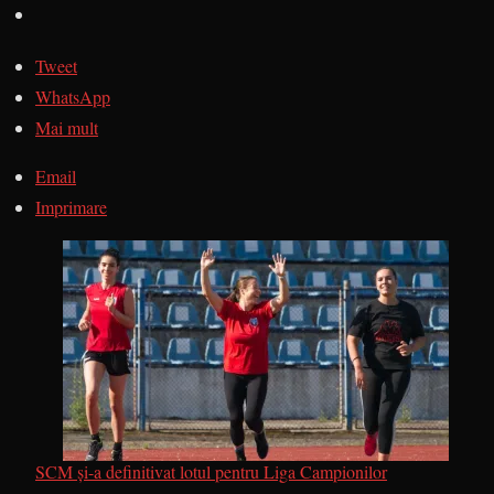
Tweet
WhatsApp
Mai mult
Email
Imprimare
SCM și-a definitivat lotul pentru Liga Campionilor