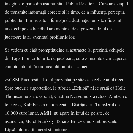
imagine, o parte din așa-numitul Public Relations. Care are scopul
de transmite informații corecte și la timp, de a influența percepția
publicului. Printre alte informații de destinație, un site oficial al
unei echipe de handbal are menirea de a prezenta lotul de
jucătoare la zi, eventual profilurile lor.
Să vedem cu câtă promptitudine și acuratețe își prezintă echipele
din Liga Florilor loturile de jucătoare, cu o zi înainte de începerea
campionatului, în ordinea ultimului clasament.
⚠️CSM București – Lotul prezentat pe site este cel de anul trecut.
Spre bucuria suporterilor, la rubrica „Echipă” ni se arată că Helle
Thomsen nu s-a evaporat, Cristina Neagu nu s-a retras, Arntzen e
tot acolo, Kobilynska nu a plecat la Bistrița etc . Transferul de
18,000 euro lunar, AMH, nu apare în lotul de pe site, de
asemenea, Merel Freriks și Tatiana Brnovic nu sunt prezente.
Lipsă informații tineret și junioare.