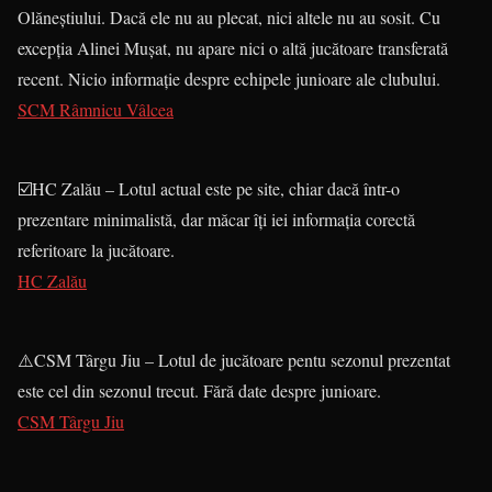
Olăneștiului. Dacă ele nu au plecat, nici altele nu au sosit. Cu
excepția Alinei Mușat, nu apare nici o altă jucătoare transferată
recent. Nicio informație despre echipele junioare ale clubului.
SCM Râmnicu Vâlcea
☑️HC Zalău – Lotul actual este pe site, chiar dacă într-o
prezentare minimalistă, dar măcar îți iei informația corectă
referitoare la jucătoare.
HC Zalău
⚠️CSM Târgu Jiu – Lotul de jucătoare pentu sezonul prezentat
este cel din sezonul trecut. Fără date despre junioare.
CSM Târgu Jiu