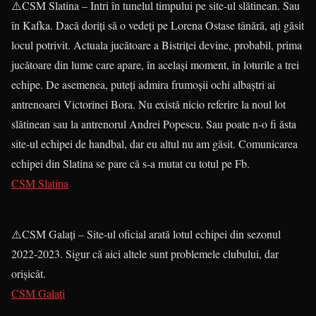
⚠️CSM Slatina – Intri în tunelul timpului pe site-ul slătinean. Sau
în Kafka. Dacă doriți să o vedeți pe Lorena Ostase tânără, ați găsit
locul potrivit. Actuala jucătoare a Bistriței devine, probabil, prima
jucătoare din lume care apare, în același moment, în loturile a trei
echipe. De asemenea, puteți admira frumoșii ochi albaștri ai
antrenoarei Victorinei Bora. Nu există nicio referire la noul lot
slătinean sau la antrenorul Andrei Popescu. Sau poate n-o fi ăsta
site-ul echipei de handbal, dar eu altul nu am găsit. Comunicarea
echipei din Slatina se pare că s-a mutat cu totul pe Fb.
CSM Slatina
⚠️CSM Galați – Site-ul oficial arată lotul echipei din sezonul
2022-2023. Sigur că aici altele sunt problemele clubului, dar
orișicât.
CSM Galați