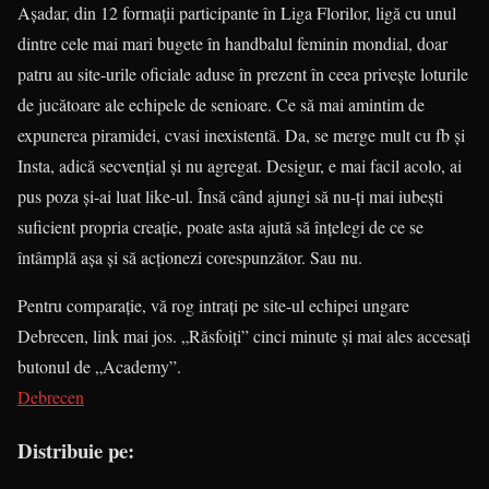
Așadar, din 12 formații participante în Liga Florilor, ligă cu unul
dintre cele mai mari bugete în handbalul feminin mondial, doar
patru au site-urile oficiale aduse în prezent în ceea privește loturile
de jucătoare ale echipele de senioare. Ce să mai amintim de
expunerea piramidei, cvasi inexistentă. Da, se merge mult cu fb și
Insta, adică secvențial și nu agregat. Desigur, e mai facil acolo, ai
pus poza și-ai luat like-ul. Însă când ajungi să nu-ți mai iubești
suficient propria creație, poate asta ajută să înțelegi de ce se
întâmplă așa și să acționezi corespunzător. Sau nu.
Pentru comparație, vă rog intrați pe site-ul echipei ungare
Debrecen, link mai jos. „Răsfoiți” cinci minute și mai ales accesați
butonul de „Academy”.
Debrecen
Distribuie pe: