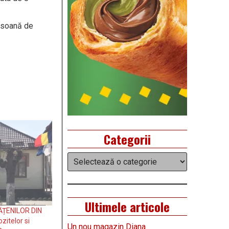
rsoană de
Categorii
Categorii
Ultimele articole
ȚENILOR DIN
zitelor si
Un nou magazin Diana