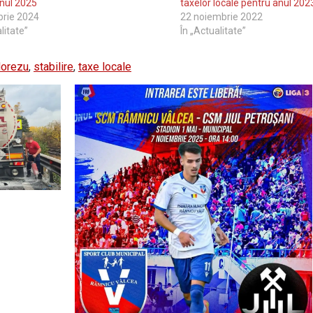
nul 2025
taxelor locale pentru anul 202
brie 2024
22 noiembrie 2022
litate”
În „Actualitate”
Horezu
,
stabilire
,
taxe locale