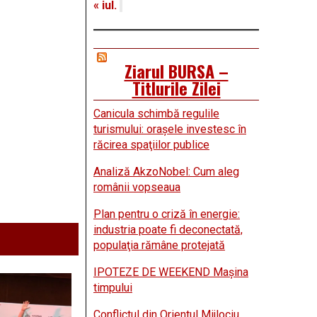
« iul.
Ziarul BURSA –
Titlurile Zilei
Canicula schimbă regulile
turismului: oraşele investesc în
răcirea spaţiilor publice
Analiză AkzoNobel: Cum aleg
românii vopseaua
Plan pentru o criză în energie:
industria poate fi deconectată,
populaţia rămâne protejată
IPOTEZE DE WEEKEND Maşina
timpului
Conflictul din Orientul Mijlociu