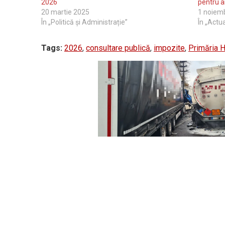
2026
pentru a
20 martie 2025
1 noiem
În „Politică și Administrație”
În „Actua
Tags:
2026
,
consultare publică
,
impozite
,
Primăria 