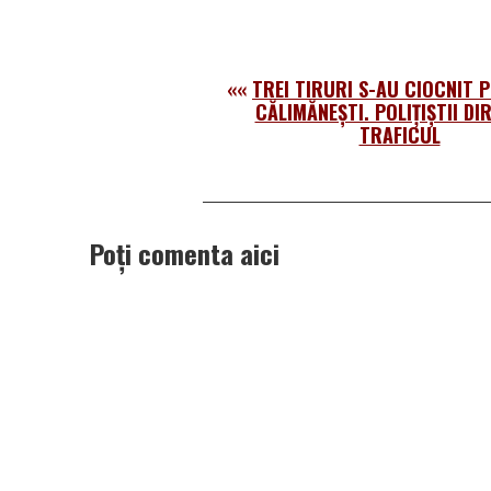
««
TREI TIRURI S-AU CIOCNIT P
CĂLIMĂNEȘTI. POLIȚIȘTII DI
TRAFICUL
Poți comenta aici