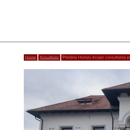
Vâlcea
Home
Actualitate
Primăria Horezu începe consultarea pub