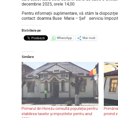
decembrie 2025, orele 14,00.
Pentru informații suplimentare, vă stăm la dispoziție
contact: doamna Buse Maria – Șef serviciu Impozit
Distribuie pe:
WhatsApp
Mai mult
Similare
Primarul din Horezu consultă populația pentru
Primăria
stabilirea taxelor și impozitelor pentru anul
privind s