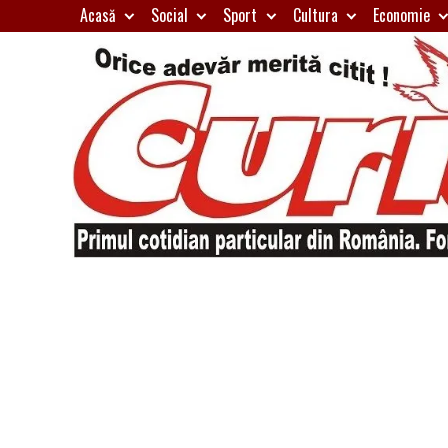
Skip
Acasă
Social
Sport
Cultura
Economie
to
content
Primul
Curierul
cotidian
particular
de
din
România