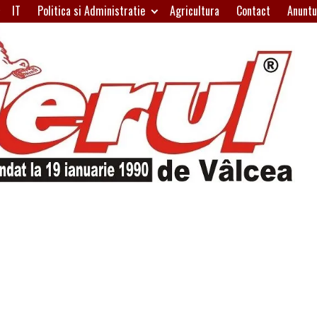
IT
Politica si Administratie
Agricultura
Contact
Anuntu
H
W
A