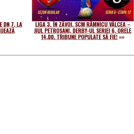
E DN 7, LA
LIGA 3. ÎN ZĂVOI, SCM RÂMNICU VÂLCEA –
RIJEAZĂ
JIUL PETROȘANI, DERBY-UL SERIEI 6, ORELE
14,00. TRIBUNE POPULATE SĂ FIE!
»»