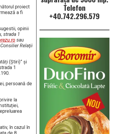
Telefon
mătorul proiect
urmează a fi
+40.742.296.579
ugestii, opinii
, strada 1
rezu.ro
sau
onsilier Relaţii
ăți (Știri)” și
strada 1
.190.
iei, persoană de
rivire la
stituției,
Nepreluarea
tiv, în cazul în
data de 8