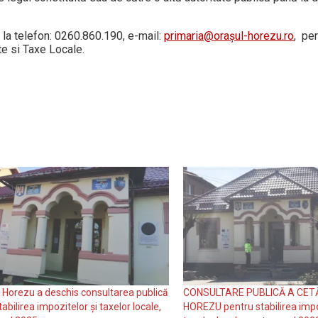
 la telefon: 0260.860.190, e-mail:
primaria@orașul-horezu.ro
, pe
e si Taxe Locale.
 Horezu a deschis consultarea publică
CONSULTARE PUBLICĂ A CETĂ
tabilirea impozitelor și taxelor locale,
HOREZU pentru stabilirea impo