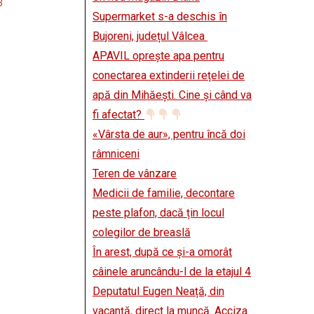
3
Supermarket s-a deschis în
Bujoreni, județul Vâlcea
APAVIL oprește apa pentru
conectarea extinderii rețelei de
apă din Mihăești. Cine și când va
fi afectat?
«Vârsta de aur», pentru încă doi
râmniceni
Teren de vânzare
Medicii de familie, decontare
peste plafon, dacă țin locul
colegilor de breaslă
În arest, după ce și-a omorât
câinele aruncându-l de la etajul 4
Deputatul Eugen Neață, din
vacanță, direct la muncă. Acciza