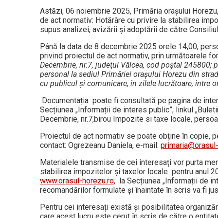
Astăzi, 06 noiembrie 2025, Primăria orașului Horezu,
de act normativ: Hotărâre cu privire la stabilirea imp
supus analizei, avizării şi adoptării de către Consili
Până la data de 8 decembrie 2025 orele 14,00, persoane
privind proiectul de act normativ, prin următoarele 
Decembrie, nr.7, judeţul Vâlcea, cod poştal 245800; p
personal la sediul Primăriei oraşului Horezu din stra
cu publicul şi comunicare, în zilele lucrătoare, între o
Documentația poate fi consultată pe pagina de interne
Secțiunea „Informații de interes public”, linkul „Bule
Decembrie, nr.7,birou Impozite si taxe locale, pers
Proiectul de act normativ se poate obține în copie, pe
contact: Ogrezeanu Daniela, e-mail:
primaria@orasul-
Materialele transmise de cei interesați vor purta men
stabilirea impozitelor și taxelor locale pentru anul 20
www.orasul-horezu.ro
, la Secțiunea „Informații de i
recomandărilor formulate şi înaintate în scris va fi ju
Pentru cei interesați există și posibilitatea organizări
care acest lucru este cerut în scris de către o entitat