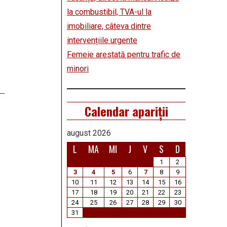
la combustibil, TVA-ul la
imobiliare, câteva dintre
intervențiile urgente
Femeie arestată pentru trafic de
minori
Calendar apariții
august 2026
L
MA
MI
J
V
S
D
1
2
3
4
5
6
7
8
9
10
11
12
13
14
15
16
17
18
19
20
21
22
23
24
25
26
27
28
29
30
31