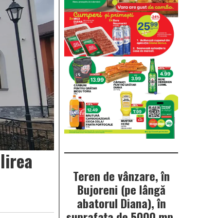
lirea
Teren de vânzare, în
Bujoreni (pe lângă
abatorul Diana), în
suprafața de 5000 mp.