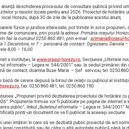
 anunță deschiderea procesului de consultare publică privind ur
ozitelor și taxelor locale pentru anul 2026. Proiectul de hotărâre 
ul local Horezu, după 30 de zile de la publicarea acestui anunţ.
le fizice şi juridice interesate, pot trimite în scris propuneri, s
forme de comunicare;
prin poştă la adresa: Primăria oraşului Horezu
rin fax la numărul 0250.860.481, prin e-mail :
primaria@orasul-ho
da 1 Decembrie, nr 7 – persoană de contact: Ogrezeanu Daniela – C
rele 8,00 – 16,00.
t a instituției, la
www.orasul-horezu.ro
, Secțiunea „Ultimele nout
tinul informativ – Legea nr. 544/2001” sau la sediul primăriei din 
oană de contact; doamna Buse Maria – Șef serviciu, tel. 0250.860
 bază de cerere depusă la biroul de relații cu publicul al instituț
horezu.ro
, fax: 0250.860.481, tel. 0250.860.190.
țiunea: „Propuneri privind dezbaterea proiectului de hotărâre cu p
26”. Propunerile trimise vor fi publicate pe pagina de internet a in
nteres public”, linkul „Buletinul informativ – Legea nr. 544/2001” 
stificată printr-un document ce va fi publicat la aceeași secțiune.
i unei întâlniri în care să se dezbată public proiectul de act norma
e legal constituită sau de către o altă autoritate publică până la 