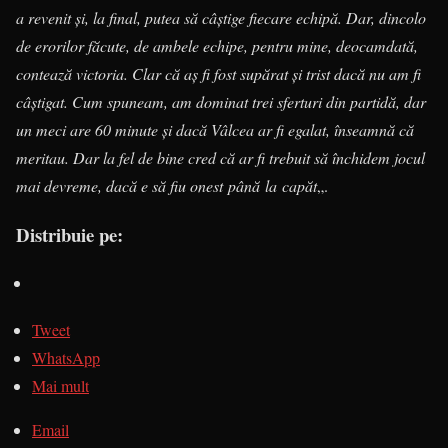
a revenit și, la final, putea să câștige fiecare echipă. Dar, dincolo
de erorilor făcute, de ambele echipe, pentru mine, deocamdată,
contează victoria. Clar că aș fi fost supărat și trist dacă nu am fi
câștigat. Cum spuneam, am dominat trei sferturi din partidă, dar
un meci are 60 minute și dacă Vâlcea ar fi egalat, înseamnă că
meritau. Dar la fel de bine cred că ar fi trebuit să închidem jocul
mai devreme, dacă e să fiu onest până la capăt
„.
Distribuie pe:
Tweet
WhatsApp
Mai mult
Email