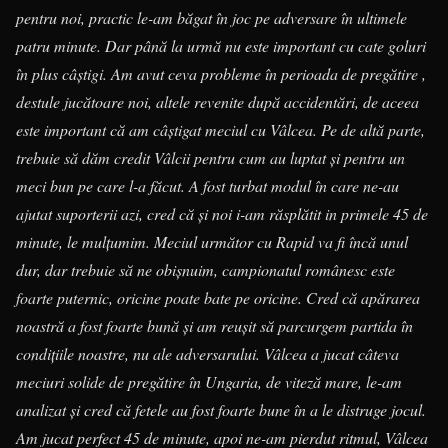
pentru noi, practic le-am băgat în joc pe adversare în ultimele
patru minute. Dar până la urmă nu este important cu cate goluri
în plus câștigi. Am avut ceva probleme în perioada de pregătire ,
destule jucătoare noi, altele revenite după accidentări, de aceea
este important că am câștigat meciul cu Vâlcea. Pe de altă parte,
trebuie să dăm credit Vâlcii pentru cum au luptat și pentru un
meci bun pe care l-a făcut. A fost turbat modul în care ne-au
ajutat suporterii azi, cred că și noi i-am răsplătit in primele 45 de
minute, le mulțumim. Meciul următor cu Rapid va fi încă unul
dur, dar trebuie să ne obișnuim, campionatul românesc este
foarte puternic, oricine poate bate pe oricine. Cred că apărarea
noastră a fost foarte bună și am reușit să parcurgem partida în
condițiile noastre, nu ale adversarului. Vâlcea a jucat câteva
meciuri solide de pregătire în Ungaria, de viteză mare, le-am
analizat și cred că fetele au fost foarte bune în a le distruge jocul.
Am jucat perfect 45 de minute, apoi ne-am pierdut ritmul, Vâlcea