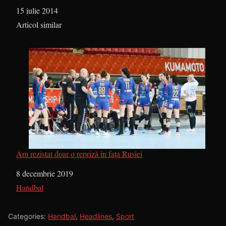
Dată
15 iulie 2014
În legătură cu
Articol similar
Am rezistat doar o repriză în fața Rusiei
Dată
8 decembrie 2019
În legătură cu
Handbal
Categories:
Handbal
,
Headlines
,
Sport