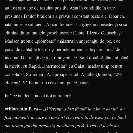
au fost aproape de rezultat pozitiv. Asta în condițiile în care
presiunea fanilor brăileni s-a prăvălit constant peste ele. Doar că,
iată, nu este suficient. Atacul trebuie să câștige în consistență și să
elimine dintre multele greșeli ușoare făcute. Efectiv Gautschi și
Madsen trebuie „plombate” măiastru în angrenajul de joc, este
păcat de calitățile lor, nu-și permite nimeni să le piardă încă de la
început. Da, relații de joc, omogenitate. Sunt două săptămâni până
la meciul cu Rapid, „intermediar” cu Galați, așadar timp pentru
consolidat. Să vedem. A, aproape să uit. Agathe Quiniou, 40%
eficiență. Să fie într-un ceas bun, poate-poate.
Iată ce au declarat cei doi antrenori:
➡Florentin Pera
– „
Diferența a fost făcută la câteva detalii, au
fost momente în care nu am fost concentrați, de exemplu pe final
am primit gol din prepasiv, pe ultima pasă. Cred că fetele au