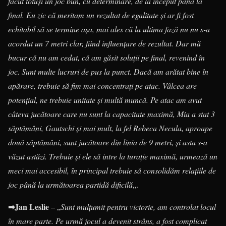
făcut totuși un joc bun, cu determinare, de la început până la
final. Eu zic că meritam un rezultat de egalitate și ar fi fost
echitabil să se termine așa, mai ales că la ultima fază nu nu s-a
acordat un 7 metri clar, fiind influențare de rezultat. Dar mă
bucur că nu am cedat, că am găsit soluții pe final, revenind în
joc. Sunt multe lucruri de pus la punct. Dacă am arătat bine în
apărare, trebuie să fim mai concentrați pe atac. Vâlcea are
potențial, ne trebuie unitate și multă muncă. Pe atac am avut
câteva jucătoare care nu sunt la capacitate maximă, Mia a stat 3
săptămâni, Gautschi și mai mult, la fel Rebeca Necula, aproape
două săptămâni, sunt jucătoare din linia de 9 metri, și asta s-a
văzut astăzi. Trebuie și ele să intre la turație maximă, urmează un
meci mai accesibil, în principal trebuie să consolidăm relațiile de
joc până la următoarea partidă dificilă
„.
➡Jan Leslie
– „
Sunt mulțumit pentru victorie, am controlat locul
în mare parte. Pe urmă jocul a devenit strâns, a fost complicat