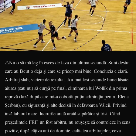
⚠Nu o să mă leg în exces de faza din ultima secundă. Sunt destui
care au făcut-o deja și care se pricep mai bine. Concluzia e clară.
Arbitraj slab, viciere de rezultat. Au mai fost secunde bune lăsate
aiurea (sau nu) să curgă pe final, eliminarea lui Wollik din prima
repriză (fază după care mi-a coborât puțin admirația pentru Elena
Șerban), cu siguranță și alte decizii în defavoarea Vâlcii. Privind
însă tabloul mare, lucrurile arată arată supărător și trist. Când
președintele FRF, un fost arbitru, nu reușește să controleze în sens
pozitiv, după câțiva ani de domnie, calitatea arbitrajelor, ceva