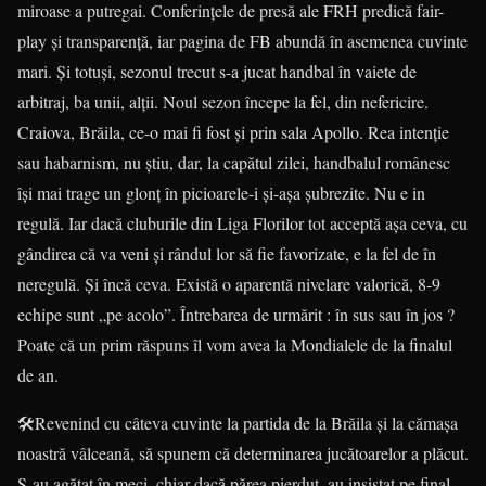
miroase a putregai. Conferințele de presă ale FRH predică fair-
play și transparență, iar pagina de FB abundă în asemenea cuvinte
mari. Și totuși, sezonul trecut s-a jucat handbal în vaiete de
arbitraj, ba unii, alții. Noul sezon începe la fel, din nefericire.
Craiova, Brăila, ce-o mai fi fost și prin sala Apollo. Rea intenție
sau habarnism, nu știu, dar, la capătul zilei, handbalul românesc
își mai trage un glonț în picioarele-i și-așa șubrezite. Nu e in
regulă. Iar dacă cluburile din Liga Florilor tot acceptă așa ceva, cu
gândirea că va veni și rândul lor să fie favorizate, e la fel de în
neregulă. Și încă ceva. Există o aparentă nivelare valorică, 8-9
echipe sunt „pe acolo”. Întrebarea de urmărit : în sus sau în jos ?
Poate că un prim răspuns îl vom avea la Mondialele de la finalul
de an.
🛠Revenind cu câteva cuvinte la partida de la Brăila și la cămașa
noastră vâlceană, să spunem că determinarea jucătoarelor a plăcut.
S-au agățat în meci, chiar dacă părea pierdut, au insistat pe final,