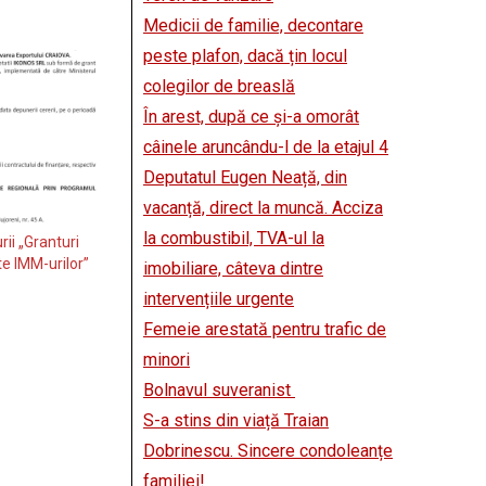
Medicii de familie, decontare
peste plafon, dacă țin locul
colegilor de breaslă
În arest, după ce și-a omorât
câinele aruncându-l de la etajul 4
Deputatul Eugen Neață, din
vacanță, direct la muncă. Acciza
la combustibil, TVA-ul la
rii „Granturi
te IMM-urilor”
imobiliare, câteva dintre
intervențiile urgente
Femeie arestată pentru trafic de
minori
Bolnavul suveranist
S-a stins din viață Traian
Dobrinescu. Sincere condoleanțe
familiei!