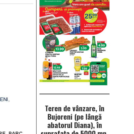
Teren de vânzare, în
Bujoreni (pe lângă
abatorul Diana), în
suprafața de 5000 mp.