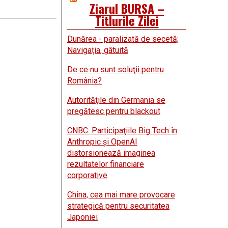
Ziarul BURSA –
Titlurile Zilei
Dunărea - paralizată de secetă;
Navigaţia, gâtuită
De ce nu sunt soluţii pentru
România?
Autorităţile din Germania se
pregătesc pentru blackout
CNBC: Participaţiile Big Tech în
Anthropic şi OpenAI
distorsionează imaginea
rezultatelor financiare
corporative
China, cea mai mare provocare
strategică pentru securitatea
Japoniei