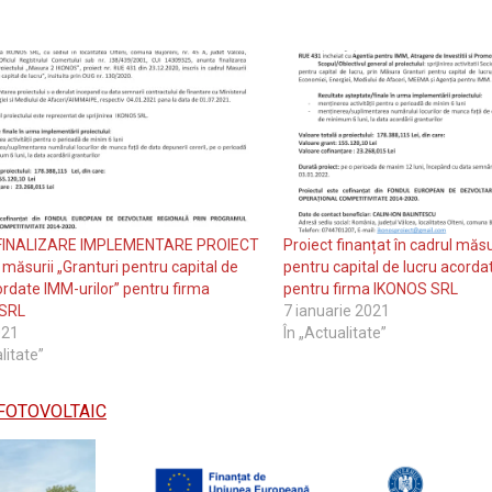
FINALIZARE IMPLEMENTARE PROIECT
Proiect finanțat în cadrul măsu
l măsurii „Granturi pentru capital de
pentru capital de lucru acorda
ordate IMM-urilor” pentru firma
pentru firma IKONOS SRL
SRL
7 ianuarie 2021
021
În „Actualitate”
litate”
FOTOVOLTAIC