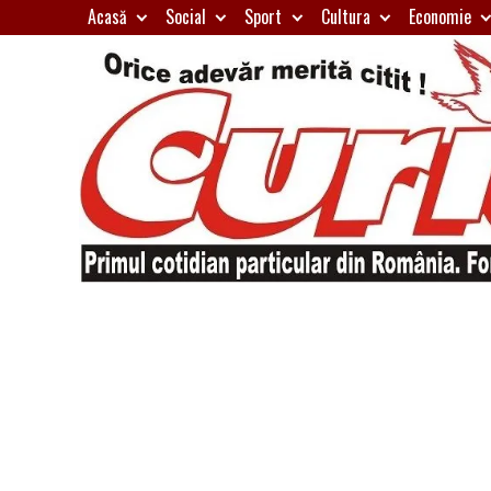
Skip
Acasă
Social
Sport
Cultura
Economie
to
content
Primul
Curierul
cotidian
particular
de
din
România