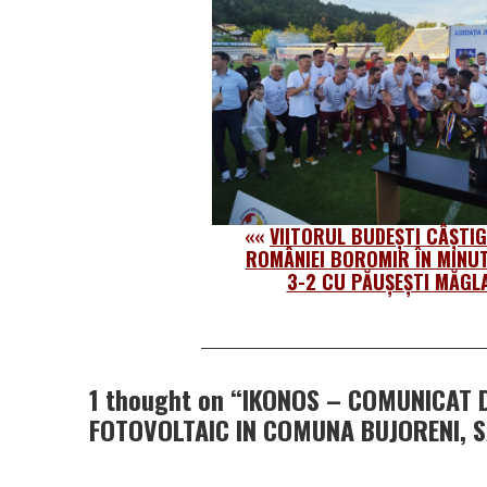
««
VIITORUL BUDEȘTI CÂȘTI
ROMÂNIEI BOROMIR ÎN MINUT
3-2 CU PĂUȘEȘTI MĂGLA
1 thought on “
IKONOS – COMUNICAT D
FOTOVOLTAIC IN COMUNA BUJORENI, S