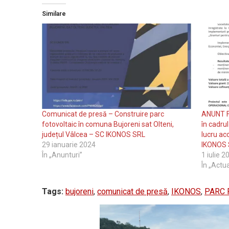
Similare
Comunicat de presă – Construire parc
ANUNT 
fotovoltaic în comuna Bujoreni sat Olteni,
în cadru
județul Vâlcea – SC IKONOS SRL
lucru ac
29 ianuarie 2024
IKONOS 
În „Anunturi”
1 iulie 2
În „Actua
Tags:
bujoreni
,
comunicat de presă
,
IKONOS
,
PARC 