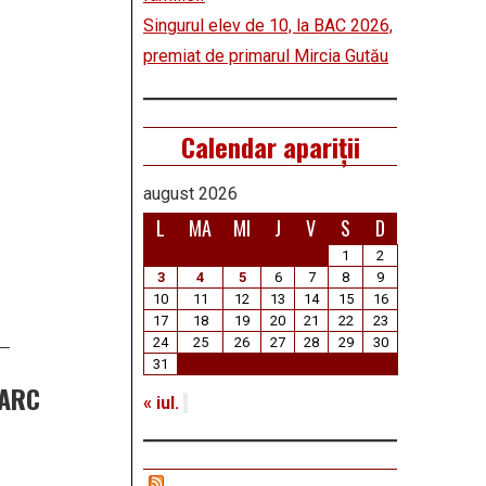
Singurul elev de 10, la BAC 2026,
premiat de primarul Mircia Gutău
Calendar apariții
august 2026
L
MA
MI
J
V
S
D
1
2
3
4
5
6
7
8
9
10
11
12
13
14
15
16
17
18
19
20
21
22
23
24
25
26
27
28
29
30
31
PARC
« iul.