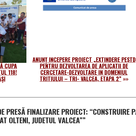
ANUNŢ INCEPERE PROIECT „EXTINDERE PESTD
GĂ CUPA
PENTRU DEZVOLTAREA DE APLICATII DE
UL 118!
CERCETARE-DEZVOLTARE IN DOMENIUL
ȘI
TRITIULUI – TRI- VALCEA, ETAPA 2”
»»
E PRESĂ FINALIZARE PROIECT: “CONSTRUIRE 
AT OLTENI, JUDETUL VALCEA”
”