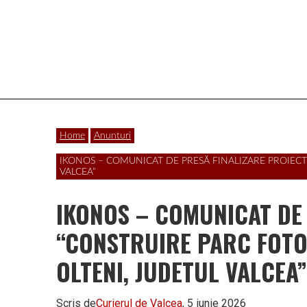
Vâlcea
Home
Anunturi
IKONOS – COMUNICAT DE PRESĂ FINALIZARE PROIECT
VALCEA”
IKONOS – COMUNICAT DE 
“CONSTRUIRE PARC FOTO
OLTENI, JUDETUL VALCEA”
Scris de
Curierul de Valcea
, 5 iunie 2026