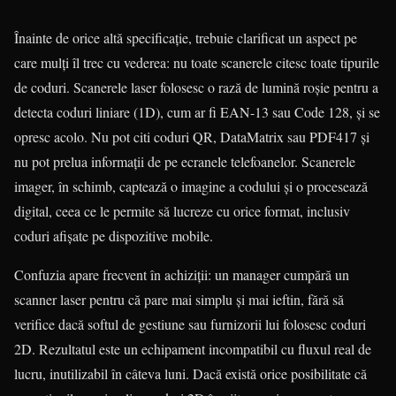
Înainte de orice altă specificație, trebuie clarificat un aspect pe
care mulți îl trec cu vederea: nu toate scanerele citesc toate tipurile
de coduri. Scanerele laser folosesc o rază de lumină roșie pentru a
detecta coduri liniare (1D), cum ar fi EAN-13 sau Code 128, și se
opresc acolo. Nu pot citi coduri QR, DataMatrix sau PDF417 și
nu pot prelua informații de pe ecranele telefoanelor. Scanerele
imager, în schimb, captează o imagine a codului și o procesează
digital, ceea ce le permite să lucreze cu orice format, inclusiv
coduri afișate pe dispozitive mobile.
Confuzia apare frecvent în achiziții: un manager cumpără un
scanner laser pentru că pare mai simplu și mai ieftin, fără să
verifice dacă softul de gestiune sau furnizorii lui folosesc coduri
2D. Rezultatul este un echipament incompatibil cu fluxul real de
lucru, inutilizabil în câteva luni. Dacă există orice posibilitate că