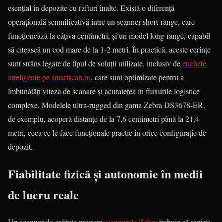
esențial în depozite cu rafturi înalte. Există o diferență
operațională semnificativă între un scanner short-range, care
funcționează la câțiva centimetri, și un model long-range, capabil
să citească un cod mare de la 1-2 metri. În practică, aceste cerințe
sunt strâns legate de tipul de soluții utilizate, inclusiv de
etichete
inteligente pe smartscan.ro
, care sunt optimizate pentru a
îmbunătăți viteza de scanare și acuratețea în fluxurile logistice
complexe. Modelele ultra-rugged din gama Zebra DS3678-ER,
de exemplu, acoperă distanțe de la 7,6 centimetri până la 21,4
metri, ceea ce le face funcționale practic în orice configurație de
depozit.
Fiabilitate fizică și autonomie în medii
de lucru reale
Un scanner de calitate precum
scannerele Zebra
trebuie să reziste