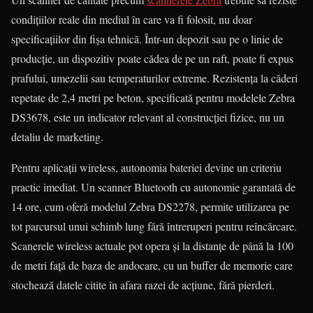
condițiilor reale din mediul în care va fi folosit, nu doar
specificațiilor din fișa tehnică. Într-un depozit sau pe o linie de
producție, un dispozitiv poate cădea de pe un raft, poate fi expus
prafului, umezelii sau temperaturilor extreme. Rezistența la căderi
repetate de 2,4 metri pe beton, specificată pentru modelele Zebra
DS3678, este un indicator relevant al construcției fizice, nu un
detaliu de marketing.
Pentru aplicații wireless, autonomia bateriei devine un criteriu
practic imediat. Un scanner Bluetooth cu autonomie garantată de
14 ore, cum oferă modelul Zebra DS2278, permite utilizarea pe
tot parcursul unui schimb lung fără întreruperi pentru reîncărcare.
Scanerele wireless actuale pot opera și la distanțe de până la 100
de metri față de baza de andocare, cu un buffer de memorie care
stochează datele citite în afara razei de acțiune, fără pierderi.