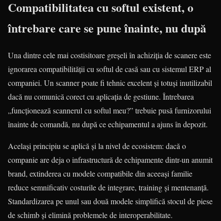
Compatibilitatea cu softul existent, o
întrebare care se pune înainte, nu după
Una dintre cele mai costisitoare greșeli în achiziția de scanere este
ignorarea compatibilității cu softul de casă sau cu sistemul ERP al
companiei. Un scanner poate fi tehnic excelent și totuși inutilizabil
dacă nu comunică corect cu aplicația de gestiune. Întrebarea
„funcționează scannerul cu softul meu?” trebuie pusă furnizorului
înainte de comandă, nu după ce echipamentul a ajuns în depozit.
Același principiu se aplică și la nivel de ecosistem: dacă o
companie are deja o infrastructură de echipamente dintr-un anumit
brand, extinderea cu modele compatibile din aceeași familie
reduce semnificativ costurile de integrare, training și mentenanță.
Standardizarea pe unul sau două modele simplifică stocul de piese
de schimb și elimină problemele de interoperabilitate.