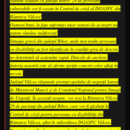
Suntem solidari cu județul Bihor: 29 de persoane
vulnerabile vor fi cazate în Centrul de criză al DGASPC din
Râmnicu Vâlcea!
​Oameni buni, în fața suferinței unor semeni de-ai noștri nu
putem rămâne indiferenți!
Situația gravă din județul Bihor, unde mai multe persoane
cu dizabilități au fost identificate în condiții greu de descris,
ne determină să acționăm rapid. Dincolo de anchete,
datoria noastră este să oferim sprijin concret celor aflați în
nevoie.
​Județul Vâlcea răspunde prompt apelului de urgență lansat
de Ministerul Muncii și de Comitetul Național pentru Situații
de Urgență. În această noapte, vor sosi la Râmnicu Vâlcea
29 de pacienți din județul Bihor, care vor fi găzduiți în
Centrul de criză pentru persoane cu dizabilități din
Râmnicu Vâlcea, aflat în subordinea DGASPC Vâlcea.​