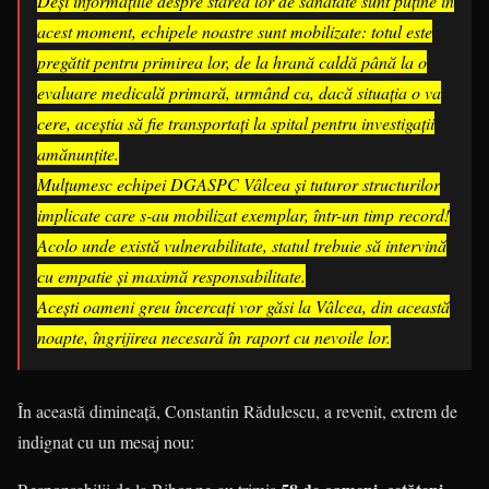
Deși informațiile despre starea lor de sănătate sunt puține în
acest moment, echipele noastre sunt mobilizate: totul este
pregătit pentru primirea lor, de la hrană caldă până la o
evaluare medicală primară, urmând ca, dacă situația o va
cere, aceștia să fie transportați la spital pentru investigații
amănunțite.
​Mulțumesc echipei DGASPC Vâlcea și tuturor structurilor
implicate care s-au mobilizat exemplar, într-un timp record!
Acolo unde există vulnerabilitate, statul trebuie să intervină
cu empatie și maximă responsabilitate.
Acești oameni greu încercați vor găsi la Vâlcea, din această
noapte, îngrijirea necesară în raport cu nevoile lor.
În această dimineață, Constantin Rădulescu, a revenit, extrem de
indignat cu un mesaj nou: