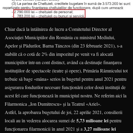
Chiar dacă la întâlnirea de lucru a Comitetului Director al
Asociaţiei Municipiilor din România cu ministrul Mediului,
Apelor şi Pădurilor, Barna Tánczos (din 23 februarie 2021), s-a
stabilit că o cotă de 2% din impozitul pe venit va fi alocată
municipiilor într-un cont distinct, având ca destinaţie finanţarea
instituţiilor de spectacole (teatre şi opere), Primăria Râmnicului tot
trebuie să bage «mâna» serios în bugetul pentru anul 2021 pentru
asigurarea fondurilor necesare funcționării celor două instituții de
acest fel care funcționează în municipiul nostru. Ne referim aici la
Filarmonica „Ion Dumitrescu» și la Teatrul «Ariel».
Astfel, la aprobarea bugetului de joi, 22 aprilie 2021, consilierii
5,73 milioane lei
locali au în vederea alocarea sumei de
pentru
3,27 milioane lei
funcționarea filarmonicii în anul 2021 și a