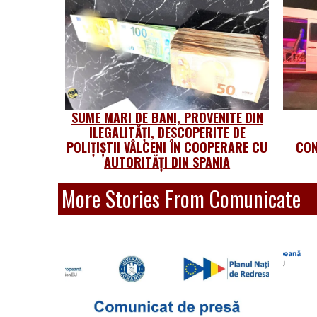
SUME MARI DE BANI, PROVENITE DIN
ILEGALITĂȚI, DESCOPERITE DE
POLIȚIȘTII VÂLCENI ÎN COOPERARE CU
CON
AUTORITĂȚI DIN SPANIA
More Stories From Comunicate