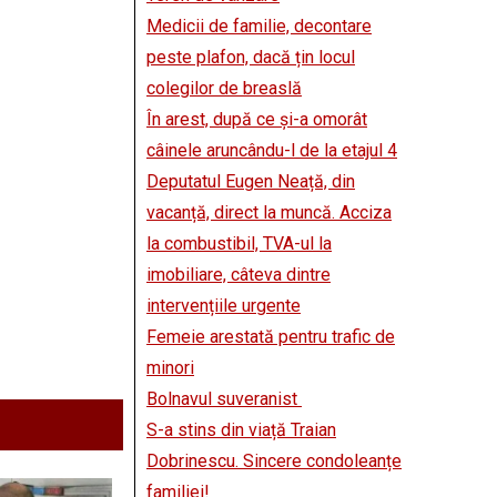
Medicii de familie, decontare
peste plafon, dacă țin locul
colegilor de breaslă
În arest, după ce și-a omorât
câinele aruncându-l de la etajul 4
Deputatul Eugen Neață, din
vacanță, direct la muncă. Acciza
la combustibil, TVA-ul la
imobiliare, câteva dintre
intervențiile urgente
Femeie arestată pentru trafic de
minori
Bolnavul suveranist
S-a stins din viață Traian
Dobrinescu. Sincere condoleanțe
familiei!