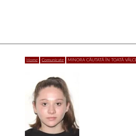
Vâlcea
Home
Comunicate
MINORA CĂUTATĂ ÎN TOATĂ VÂLCEA a