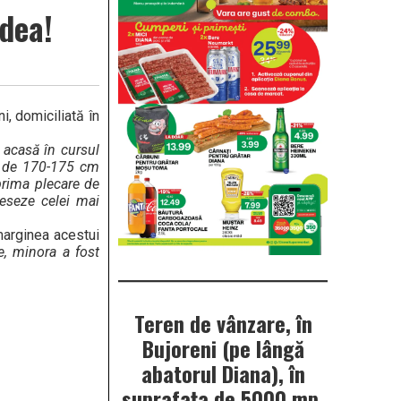
dea!
i, domiciliată în
e acasă în cursul
me de 170-175 cm
 prima plecare de
eseze celei mai
marginea acestui
e, minora a fost
Teren de vânzare, în
Bujoreni (pe lângă
abatorul Diana), în
suprafața de 5000 mp.