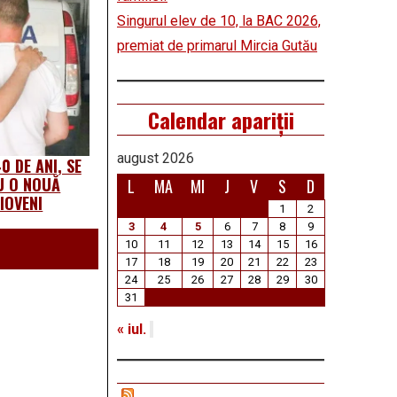
Singurul elev de 10, la BAC 2026,
premiat de primarul Mircia Gutău
Calendar apariții
august 2026
0 DE ANI, SE
U O NOUĂ
L
MA
MI
J
V
S
D
IOVENI
1
2
3
4
5
6
7
8
9
10
11
12
13
14
15
16
17
18
19
20
21
22
23
24
25
26
27
28
29
30
31
« iul.