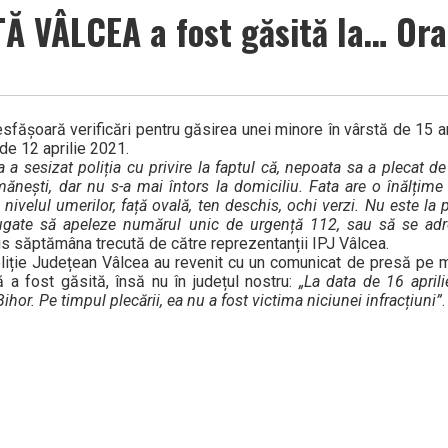
 VÂLCEA a fost găsită la… Ora
esfășoară verificări pentru găsirea unei minore în vârstă de 15 an
 de 12 aprilie 2021.
a sesizat poliția cu privire la faptul că, nepoata sa a plecat d
limănești, dar nu s-a mai întors la domiciliu. Fata are o înălți
 nivelul umerilor, față ovală, ten deschis, ochi verzi. Nu este la
rugate să apeleze numărul unic de urgență 112, sau să se adr
is săptămâna trecută de către reprezentanții IPJ Vâlcea.
 Poliție Județean Vâlcea au revenit cu un comunicat de presă pe 
 a fost găsită, însă nu în județul nostru:
„La data de 16 aprili
Bihor. Pe timpul plecării, ea nu a fost victima niciunei infracțiuni”
.