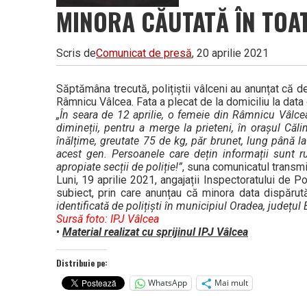
MINORA CĂUTATĂ ÎN TOATĂ
Scris de
Comunicat de presă
, 20 aprilie 2021
Săptămâna trecută, polițiștii vâlceni au anunțat că d
Râmnicu Vâlcea. Fata a plecat de la domiciliu la data
„În seara de 12 aprilie, o femeie din Râmnicu Vâlcea 
dimineții, pentru a merge la prieteni, în orașul Că
înălțime, greutate 75 de kg, păr brunet, lung până la
acest gen. Persoanele care dețin informații sunt 
apropiate secții de poliție!”
, suna comunicatul transm
Luni, 19 aprilie 2021, angajații Inspectoratului de
subiect, prin care anunțau că minora data dispărută
identificată de polițiști în municipiul Oradea, județul 
Sursă foto: IPJ Vâlcea
•
Material realizat cu sprijinul IPJ Vâlcea
Distribuie pe:
WhatsApp
Mai mult