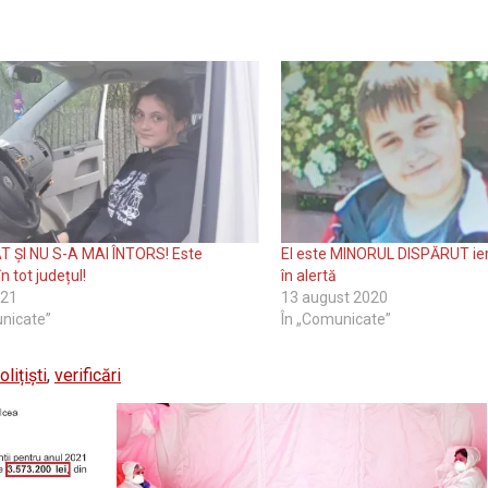
T ȘI NU S-A MAI ÎNTORS! Este
El este MINORUL DISPĂRUT ieri! 
n tot județul!
în alertă
021
13 august 2020
nicate”
În „Comunicate”
olițiști
,
verificări