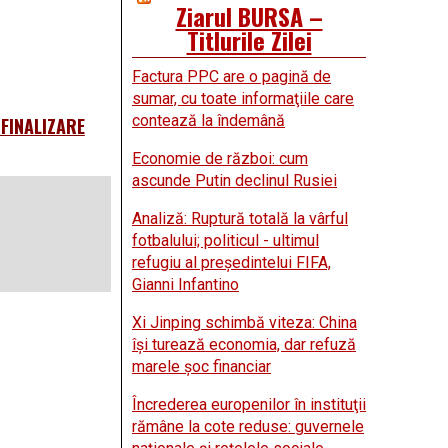
Ziarul BURSA –
Titlurile Zilei
Factura PPC are o pagină de
sumar, cu toate informaţiile care
contează la îndemână
FINALIZARE
Economie de război: cum
ascunde Putin declinul Rusiei
Analiză: Ruptură totală la vârful
fotbalului; politicul - ultimul
refugiu al preşedintelui FIFA,
Gianni Infantino
Xi Jinping schimbă viteza: China
îşi turează economia, dar refuză
marele şoc financiar
Încrederea europenilor în instituţii
rămâne la cote reduse: guvernele