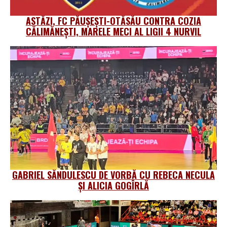
ASTĂZI, FC PĂUȘEȘTI-OTĂSĂU CONTRA COZIA
CĂLIMĂNEȘTI, MARELE MECI AL LIGII 4 NURVIL
GABRIEL SĂNDULESCU DE VORBĂ CU REBECA NECULA
ȘI ALICIA GOGÎRLĂ