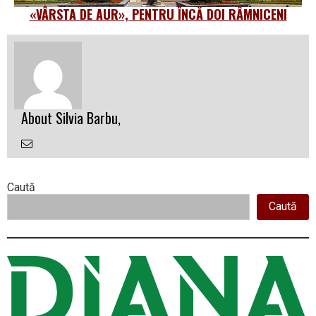
«VÂRSTA DE AUR», PENTRU ÎNCĂ DOI RÂMNICENI
About Silvia Barbu,
Email
the
Author
Right
Caută
Caută
Asides