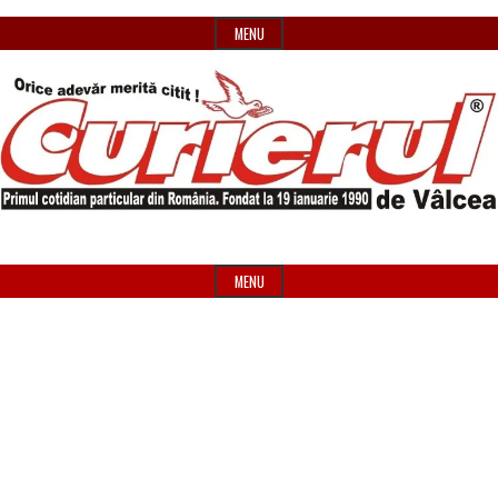
Skip
MENU
to
content
Primul
Header
Curierul
cotidian
Widget
MENU
particular
Area
de
din
România
Vâlcea