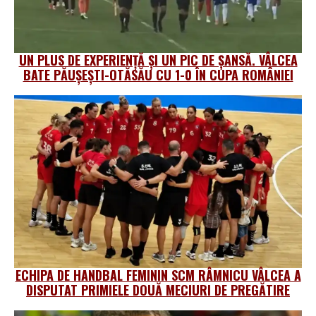
UN PLUS DE EXPERIENȚĂ ȘI UN PIC DE ȘANSĂ. VÂLCEA
BATE PĂUȘEȘTI-OTĂSĂU CU 1-0 ÎN CUPA ROMÂNIEI
ECHIPA DE HANDBAL FEMININ SCM RÂMNICU VÂLCEA A
DISPUTAT PRIMIELE DOUĂ MECIURI DE PREGĂTIRE