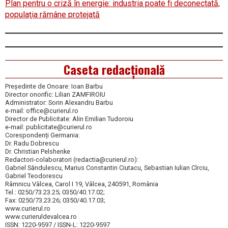
Plan pentru o criză în energie: industria poate fi deconectată,
populaţia rămâne protejată
Caseta redacțională
Președinte de Onoare: Ioan Barbu
Director onorific: Lilian ZAMFIROIU
Administrator: Sorin Alexandru Barbu
e-mail: office@curierul.ro
Director de Publicitate: Alin Emilian Tudoroiu
e-mail: publicitate@curierul.ro
Corespondenți Germania:
Dr. Radu Dobrescu
Dr. Christian Pelshenke
Redactori-colaboratori (redactia@curierul.ro):
Gabriel Săndulescu, Marius Constantin Ciutacu, Sebastian Iulian Cîrciu,
Gabriel Teodorescu
Râmnicu Vâlcea, Carol I 19, Vâlcea, 240591, România
Tel.: 0250/73.23.25; 0350/40.17.02;
Fax: 0250/73.23.26; 0350/40.17.03;
www.curierul.ro
www.curieruldevalcea.ro
ISSN: 1220-9597 / ISSN-L: 1220-9597