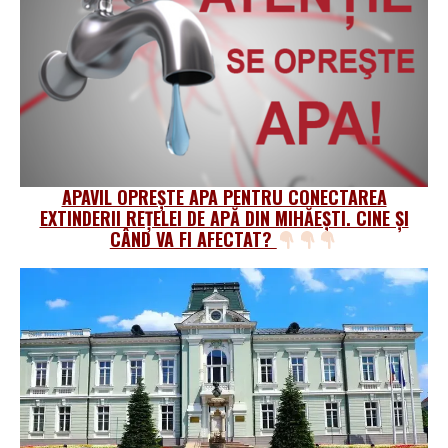
APAVIL OPREȘTE APA PENTRU CONECTAREA
EXTINDERII REȚELEI DE APĂ DIN MIHĂEȘTI. CINE ȘI
CÂND VA FI AFECTAT?