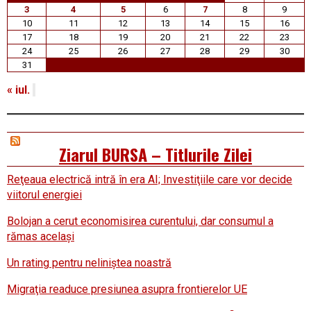
3
4
5
6
7
8
9
10
11
12
13
14
15
16
17
18
19
20
21
22
23
24
25
26
27
28
29
30
31
« iul.
Ziarul BURSA – Titlurile Zilei
Reţeaua electrică intră în era AI; Investiţiile care vor decide
viitorul energiei
Bolojan a cerut economisirea curentului, dar consumul a
rămas acelaşi
Un rating pentru neliniştea noastră
Migraţia readuce presiunea asupra frontierelor UE