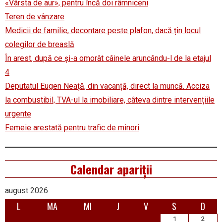
«Vârsta de aur», pentru încă doi râmniceni
Teren de vânzare
Medicii de familie, decontare peste plafon, dacă țin locul
colegilor de breaslă
În arest, după ce și-a omorât câinele aruncându-l de la etajul
4
Deputatul Eugen Neață, din vacanță, direct la muncă. Acciza
la combustibil, TVA-ul la imobiliare, câteva dintre intervențiile
urgente
Femeie arestată pentru trafic de minori
Calendar apariții
august 2026
L
MA
MI
J
V
S
D
1
2