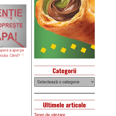
upere a apei pe
icului. Când?
Categorii
Categorii
Ultimele articole
Teren de vânzare