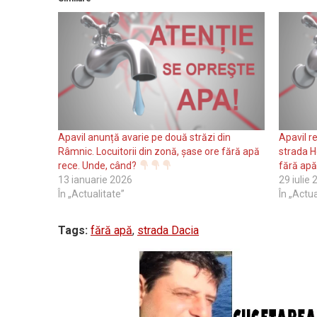
Apavil anunță avarie pe două străzi din
Apavil r
Râmnic. Locuitorii din zonă, șase ore fără apă
strada H
rece. Unde, când?
fără apă
13 ianuarie 2026
29 iulie
În „Actualitate”
În „Actua
Tags:
fără apă
,
strada Dacia