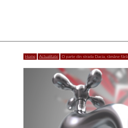
Vâlcea
Home
Actualitate
O parte din strada Dacia, rămâne fără