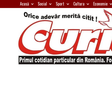
Skip
Acasă
Social
Sport
Cultura
Economie
to
content
Primul
Curierul
cotidian
particular
de
din
România