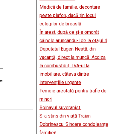
Medicii de familie, decontare
peste plafon, dacă țin locul
colegilor de breaslă
În arest, după ce și-a omorât
câinele aruncându-l de la etajul 4
Deputatul Eugen Neață, din
vacanță, direct la muncă. Acciza
la combustibil, TVA-ul la
imobiliare, câteva dintre
”
intervențiile urgente
Femeie arestată pentru trafic de
minori
Bolnavul suveranist
S-a stins din viață Traian
Dobrinescu. Sincere condoleanțe
familiei!