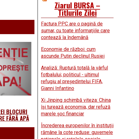
Ziarul BURSA –
Titlurile Zilei
Factura PPC are o pagină de
sumar, cu toate informaţiile care
contează la îndemână
Economie de război: cum
ascunde Putin declinul Rusiei
Analiză: Ruptură totală la vârful
fotbalului; politicul - ultimul
refugiu al preşedintelui FIFA,
Gianni Infantino
Xi Jinping schimbă viteza: China
îşi turează economia, dar refuză
REI BLOCURI
marele şoc financiar
RE FĂRĂ APĂ
Încrederea europenilor în instituţii
rămâne la cote reduse: guvernele