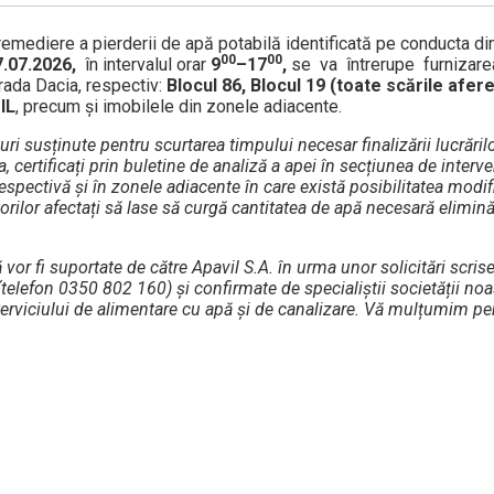
 remediere a pierderii de apă potabilă identificată pe conducta
00
00
7.07.2026,
în intervalul orar
9
–17
,
se va întrerupe furnizare
rada Dacia, respectiv:
Blocul 86, Blocul 19 (toate scările afere
IL
, precum și imobilele din zonele adiacente.
uri susținute pentru scurtarea timpului necesar finalizării lucrăril
, certificați prin buletine de analiză a apei în secțiunea de interve
respectivă și în zonele adiacente în care există posibilitatea modifi
lor afectați să lase să curgă cantitatea de apă necesară eliminăr
vor fi suportate de către Apavil S.A. în urma unor solicitări scrise
i (telefon 0350 802 160) și confirmate de specialiștii societății noa
erviciului de alimentare cu apă și de canalizare. Vă mulțumim pen