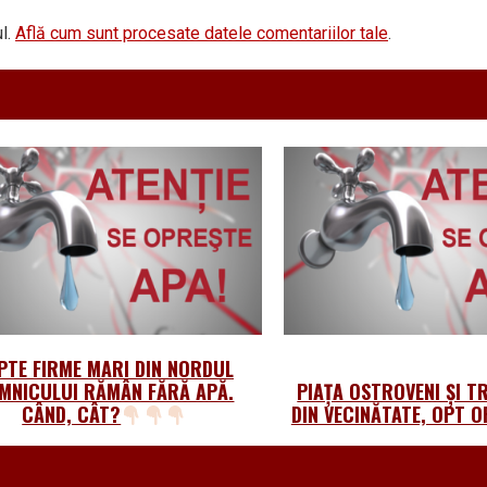
l.
Află cum sunt procesate datele comentariilor tale
.
PTE FIRME MARI DIN NORDUL
MNICULUI RĂMÂN FĂRĂ APĂ.
PIAȚA OSTROVENI ȘI T
CÂND, CÂT?
DIN VECINĂTATE, OPT O