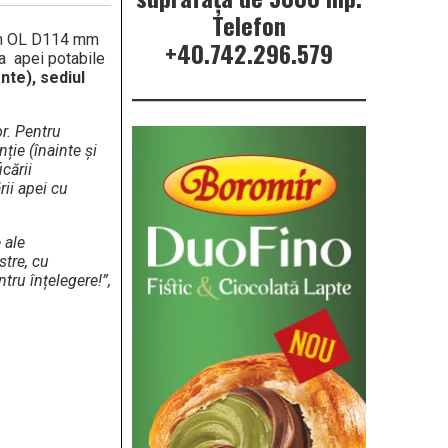
Telefon
 din OL D114 mm
+40.742.296.579
a apei potabile
nte), sediul
or. Pentru
nție (înainte și
cării
ii apei cu
 ale
stre, cu
tru înțelegere!”,