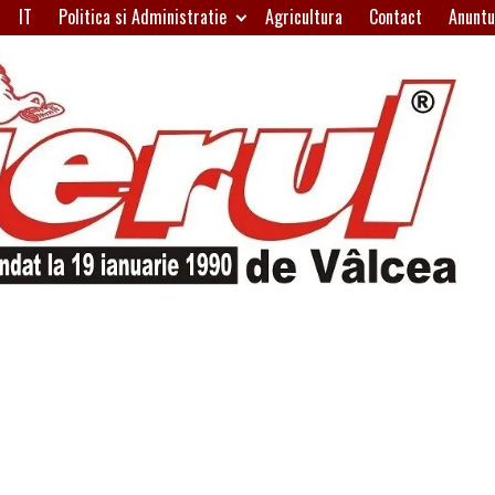
IT
Politica si Administratie
Agricultura
Contact
Anuntu
H
W
A