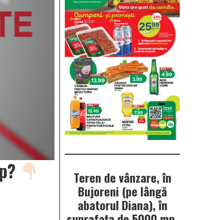
mp?
Teren de vânzare, în
Bujoreni (pe lângă
abatorul Diana), în
suprafața de 5000 mp.