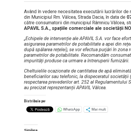
Având în vedere necesitatea executării lucrărilor de
din Municipiul Rm. Vâlcea, Strada Dacia, în data de
0
către consumatorii din municipiul Râmnicu Vâlcea, st
APAVIL S.A., spațiile comerciale ale societății NO
„Echipele de intervenție ale APAVIL S.A. vor face efort
asigurarea parametrilor de potabilitate a apei din rețea
după spălarea rețelei), se vor efectua purjări în zona 
parametrilor de potabilitate. Recomandăm consumatori
impurități produse ca urmare a întreruperii furnizării.
Cheltuielile ocazionate de cantitatea de apă eliminată 
beneficiarilor sau telefonic, la dispeceratul societăți
respectarea prevederilor art. 252 al Regulamentului S
au precizat reprezentanții APAVIL Vâlcea.
Distribuie pe:
WhatsApp
Mai mult
Similare