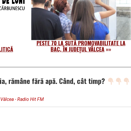
PESTE 70 LA SUTĂ PROMOVABILITATE LA
LITICĂ
BAC, ÎN JUDEȚUL VÂLCEA
»»
ia, rămâne fără apă. Când, cât timp?
 Vâlcea - Radio Hit FM