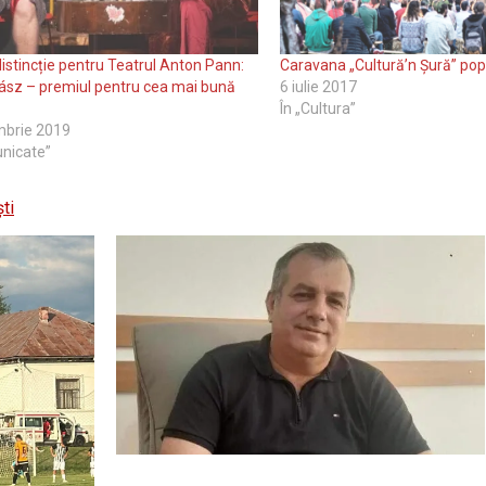
istincție pentru Teatrul Anton Pann:
Caravana „Cultură’n Șură” popo
ász – premiul pentru cea mai bună
6 iulie 2017
În „Cultura”
mbrie 2019
nicate”
ști