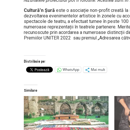
rezultatele proiectului pot fi folosite. Acestea sunt în
Cultură’n Șură
este o asociație non-profit creată la i
dezvoltarea evenimentelor artistice în zonele cu acces
spectacole de teatru, a efectuat turnee în peste 100 de
numeroase reprezentații în teatrele partenere. Merite
recunoscute prin acordarea a numeroase distincții din
Premiilor UNITER 2022 sau premiul „Adresarea către p
Distribuie pe:
WhatsApp
Mai mult
Similare