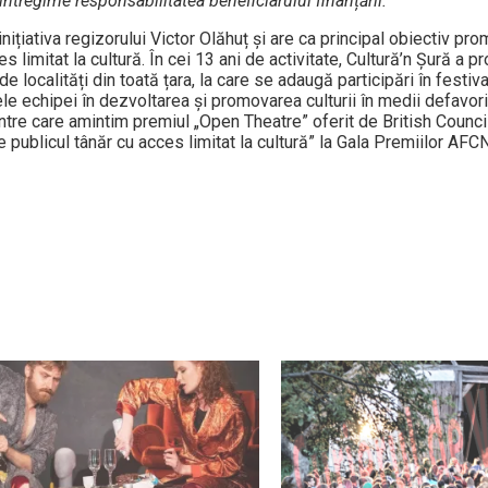
 întregime responsabilitatea beneficiarului finanțării.
nițiativa regizorului Victor Olăhuț și are ca principal obiectiv pr
 limitat la cultură. În cei 13 ani de activitate, Cultură’n Șură a p
 localități din toată țara, la care se adaugă participări în festival
le echipei în dezvoltarea și promovarea culturii în medii defavor
tre care amintim premiul „Open Theatre” oferit de British Council
ublicul tânăr cu acces limitat la cultură” la Gala Premiilor AFC