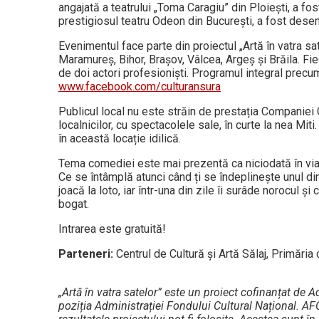
angajată a teatrului „Toma Caragiu” din Ploiești, a fo
prestigiosul teatru Odeon din București, a fost des
Evenimentul face parte din proiectul „Artă în vatra sat
Maramureș, Bihor, Brașov, Vâlcea, Argeș și Brăila. Fie
de doi actori profesioniști. Programul integral precum
www.facebook.com/culturansura
Publicul local nu este străin de prestația Companiei Cu
localnicilor, cu spectacolele sale, în curte la nea Mit
în această locație idilică.
Tema comediei este mai prezentă ca niciodată în viața
Ce se întâmplă atunci când ți se îndeplinește unul di
joacă la loto, iar într-una din zile îi surâde norocul ș
bogat.
Intrarea este gratuită!
Parteneri:
Centrul de Cultură și Artă Sălaj, Primăria
„Artă în vatra satelor” este un proiect cofinanțat de 
poziția Administrației Fondului Cultural Național. A