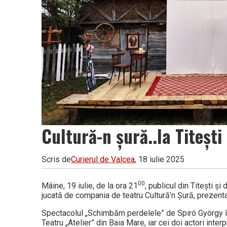
Cultură-n șură..la Titești
Scris de
Curierul de Valcea
, 18 iulie 2025
00
Mâine, 19 iulie, de la ora 21
, publicul din Titești ș
jucată de compania de teatru Cultură’n Șură, prezentar
Spectacolul „Schimbăm perdelele” de Spiró György în
Teatru „Atelier” din Baia Mare, iar cei doi actori inte