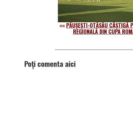
««
PĂUȘEȘTI-OTĂSĂU CÂȘTIGĂ P
REGIONALĂ DIN CUPA ROM
Poți comenta aici