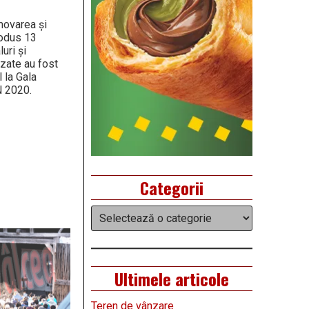
omovarea și
rodus 13
uri și
izate au fost
 la Gala
N 2020.
Categorii
Categorii
Ultimele articole
Teren de vânzare