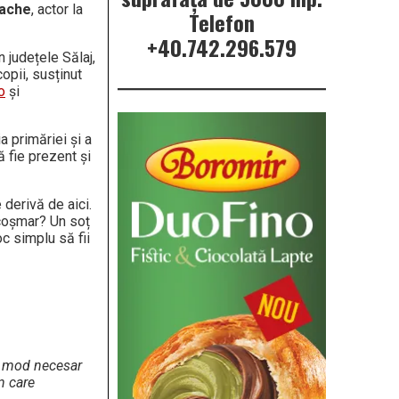
dache
, actor la
Telefon
+40.742.296.579
n județele Sălaj,
opii, susținut
o
și
a primăriei și a
ă fie prezent și
 derivă de aici.
 coșmar? Un soț
oc simplu să fii
în mod necesar
n care