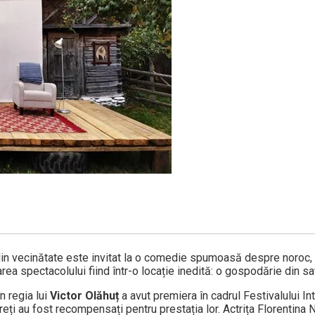
i din vecinătate este invitat la o comedie spumoasă despre noroc, 
ea spectacolului fiind într-o locație inedită: o gospodărie din sat
 regia lui
Victor Olăhuț
a avut premiera în cadrul Festivalului In
rpreți au fost recompensați pentru prestația lor. Actrița Florentina