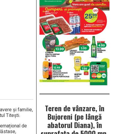
Teren de vânzare, în
avere și familie,
Bujoreni (pe lângă
ul Titești.
abatorul Diana), în
ternațional de
suprafața de 5000 mp.
 Năstase,