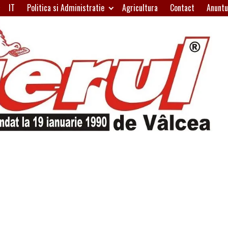
IT
Politica si Administratie
Agricultura
Contact
Anuntu
H
W
A