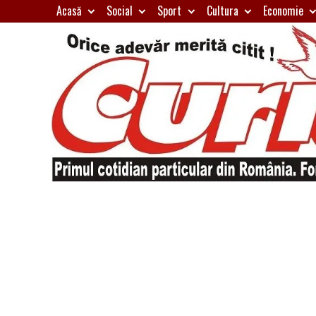
Skip
Acasă
Social
Sport
Cultura
Economie
to
content
Primul
Curierul
cotidian
particular
de
din
România