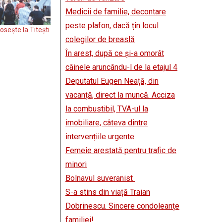
Medicii de familie, decontare
peste plafon, dacă țin locul
sește la Titești
colegilor de breaslă
În arest, după ce și-a omorât
câinele aruncându-l de la etajul 4
Deputatul Eugen Neață, din
vacanță, direct la muncă. Acciza
la combustibil, TVA-ul la
imobiliare, câteva dintre
intervențiile urgente
Femeie arestată pentru trafic de
minori
Bolnavul suveranist
S-a stins din viață Traian
Dobrinescu. Sincere condoleanțe
familiei!