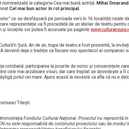
st nominalizată la categoria Cea mai bună actriță.
Mihai Smaran
emnat
Cel mai bun actor în rol principal.
elor” ce se desfășoară pe perioada verii în 16 localități rurale di
care reprezentație va fi precedată de un atelier de teatru pentru c
 și locațiile vor putea fi accesate pe paginile
www.culturansura.r
ltură’n Șură. An de an, trupa de teatru a fost prezentă, la invitați
i. A devenit deja o tradiție ca fiecare nou spectacol al companiei s
 cotidiană: participarea la jocurile de noroc și consecințele care
ntre cele mai arzătoare visuri, dar care treptat se dovedește a fi
i câștigă potul cel mare. Ajuns acasă la nevastă va afla că nu e del
 comunei Titești
Administrația Fondului Cultural Național.
Proiectul nu reprezintă 
FCN nu este responsabilă de conținutul proiectului sau de modul î