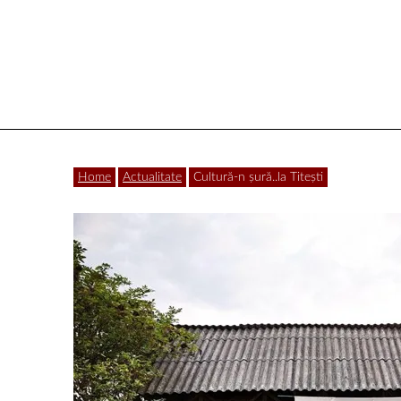
Vâlcea
Home
Actualitate
Cultură-n șură..la Titești