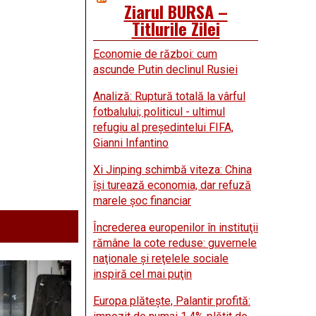
Ziarul BURSA –
Titlurile Zilei
Economie de război: cum
ascunde Putin declinul Rusiei
Analiză: Ruptură totală la vârful
fotbalului; politicul - ultimul
refugiu al preşedintelui FIFA,
Gianni Infantino
Xi Jinping schimbă viteza: China
îşi turează economia, dar refuză
marele şoc financiar
Încrederea europenilor în instituţii
rămâne la cote reduse: guvernele
naţionale şi reţelele sociale
inspiră cel mai puţin
Europa plăteşte, Palantir profită: