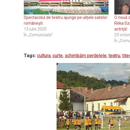
Spectacolul de teatru ajunge pe ulițele satelor
O nouă d
românești
Réka Sz
13 iulie 2020
actriță!
În „Comunicate”
29 octo
În „Comu
Tags:
cultura
,
curte
,
schimbăm perdelele
,
teatru
,
tite