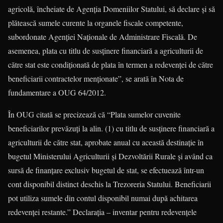
agricolă, încheiate de Agenţia Domeniilor Statu­lui, să declare şi să
plătească sumele curente la organele fiscale competente,
subordonate Agenţiei Naţionale de Administrare Fiscală. De
asemenea, plata cu titlu de susţinere financiară a agriculturii de
către stat este condiţionată de plata în termen a redevenţei de către
beneficiarii contractelor menţionate”, se arată în Nota de
fundamentare a OUG 64/2012.
În OUG citată se precizează că “Plata su­me­lor cuvenite
beneficiarilor prevăzuţi la alin. (1) cu titlu de susţinere financiară a
agriculturii de către stat, aprobate anual cu această destinaţie în
bu­getul Ministerului Agriculturii şi Dezvoltării Rurale şi având ca
sursă de finanţare exclusiv bugetul de stat, se efectuează într-un
cont disponibil dis­tinct deschis la Trezoreria Sta­tului. Beneficiarii
pot utiliza sumele din contul dis­ponibil numai după achitarea
redevenţei res­tante.” Declaraţia – inventar pentru redeven­ţele