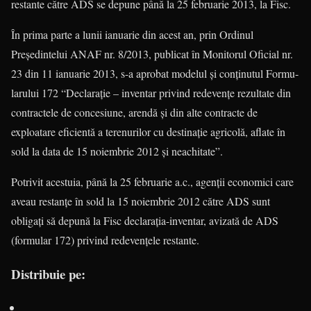
restante către ADS se depune până la 25 februarie 2013, la Fisc.
În prima parte a lunii ianuarie din acest an, prin Ordinul
Preşedintelui ANAF nr. 8/2013, pu­blicat în Monitorul Oficial nr.
23 din 11 ianuarie 2013, s-a aprobat modelul şi conţinutul For­mu­
larului 172 “Declaraţie – inventar privind rede­ven­ţe rezultate din
contractele de concesiune, aren­dă şi din alte contracte de
exploatare eficientă a terenurilor cu destinaţie agricolă, aflate în
sold la data de 15 noiembrie 2012 şi neachitate”.
Potrivit acestuia, până la 25 februarie a.c., agenţii economici care
aveau restanţe în sold la 15 noiembrie 2012 către ADS sunt
obligaţi să depună la Fisc declaraţia-inventar, avizată de ADS
(formular 172) privind redevenţele restante.
Distribuie pe: