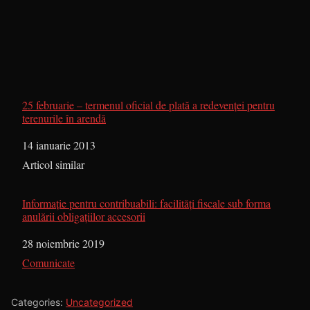
25 februarie – termenul oficial de plată a redevenţei pentru
terenurile în arendă
Dată
14 ianuarie 2013
În legătură cu
Articol similar
Informație pentru contribuabili: facilități fiscale sub forma
anulării obligațiilor accesorii
Dată
28 noiembrie 2019
În legătură cu
Comunicate
Categories:
Uncategorized