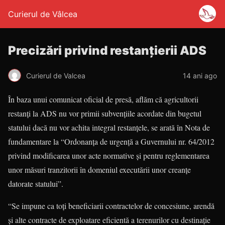
Curierul de Vâlcea
Precizări privind restanţierii ADS
Curierul de Valcea
14 ani ago
În baza unui comunicat oficial de presă, aflăm că agricultorii
restanţi la ADS nu vor primii subvenţiile acordate din bugetul
statului dacă nu vor achita integral restanţele, se arată în Nota de
fundamentare la “Ordonanţa de urgenţă a Guvernului nr. 64/2012
privind modificarea unor acte normative şi pentru reglementarea
unor măsuri tranzitorii în domeniul executării unor creanţe
datorate statului”.
“Se impune ca toţi beneficiarii contractelor de concesiune, arendă
şi alte contracte de exploatare eficientă a terenurilor cu destinaţie