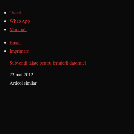
Tweet
WhatsApp
Mai mult
Email
Imprimare
Subvenţii tăiate pentru fermierii datornici
Dată
23 mai 2012
În legătură cu
Articol similar