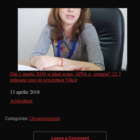
Din 1 martie 2018 și până acum, APIA a „pompat” 22,3
milioane euro în agricultura Vâlcii
Dată
13 aprilie 2018
În legătură cu
Agricultura
Categories:
Uncategorized
Leave a Comment