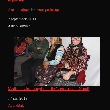
Arenda aduce 100 euro pe hectar
Dată
2 septembrie 2011
În legătură cu
Articol similar
Media de vârstă a agriculturii vâlcene sare de 70 ani!
Dată
17 mai 2018
În legătură cu
Actualitate