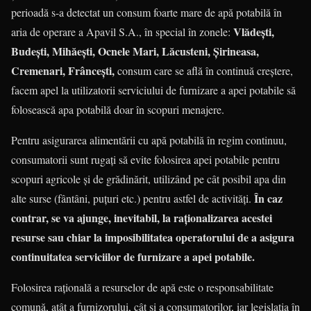
perioadă s-a detectat un consum foarte mare de apă potabilă în
Vlădești,
aria de operare a Apavil S.A., în special în zonele:
Budești, Mihăești, Ocnele Mari, Lăcusteni, Șirineasa,
Cremenari, Frâncești,
consum care se află în continuă creștere,
facem apel la utilizatorii serviciului de furnizare a apei potabile să
folosească apa potabilă doar în scopuri menajere.
Pentru asigurarea alimentării cu apă potabilă în regim continuu,
consumatorii sunt rugați să evite folosirea apei potabile pentru
scopuri agricole și de grădinărit, utilizând pe cât posibil apa din
În caz
alte surse (fântâni, puțuri etc.) pentru astfel de activități.
contrar, se va ajunge, inevitabil, la raționalizarea acestei
resurse sau chiar la imposibilitatea operatorului de a asigura
continuitatea serviciilor de furnizare a apei potabile.
Folosirea rațională a resurselor de apă este o responsabilitate
comună, atât a furnizorului, cât și a consumatorilor, iar legislația în