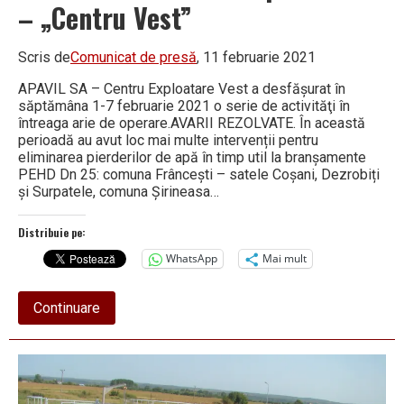
– „Centru Vest”
Scris de
Comunicat de presă
, 11 februarie 2021
APAVIL SA – Centru Exploatare Vest a desfăşurat în
săptămâna 1-7 februarie 2021 o serie de activităţi în
întreaga arie de operare.AVARII REZOLVATE. În această
perioadă au avut loc mai multe intervenții pentru
eliminarea pierderilor de apă în timp util la branșamente
PEHD Dn 25: comuna Frâncești – satele Coșani, Dezrobiți
și Surpatele, comuna Șirineasa…
Distribuie pe:
WhatsApp
Mai mult
about
Continuare
Activitate
intensă
la
Apavil
S.A.
–