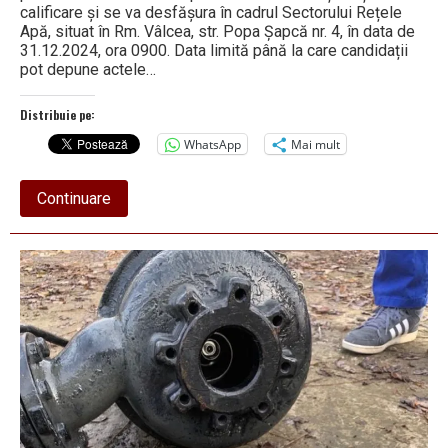
calificare și se va desfășura în cadrul Sectorului Rețele
Apă, situat în Rm. Vâlcea, str. Popa Șapcă nr. 4, în data de
31.12.2024, ora 0900. Data limită până la care candidații
pot depune actele…
Distribuie pe:
WhatsApp
Mai mult
about
Continuare
APAVIL
SA
anunț
privind
scoaterea
la
concurs
a
2
posturi
de
instalator
în
cadrul
Sectorului