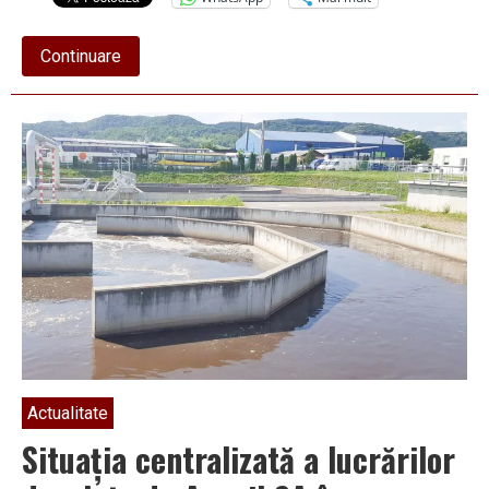
about
Continuare
Activitate
intensă
la
Apavil
S.A.
„Centru
Vest”
Actualitate
Situaţia centralizată a lucrărilor