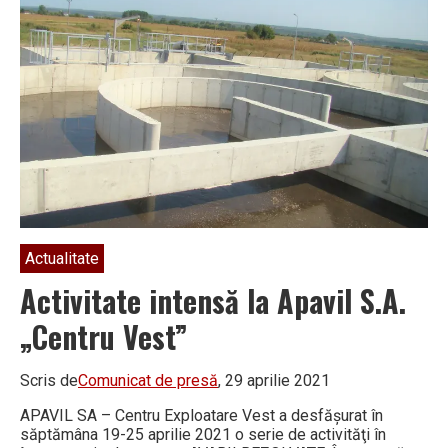
derulate
de
Apavil
SA
în
Râmnicu
Vâlcea
Actualitate
Activitate intensă la Apavil S.A.
„Centru Vest”
Scris de
Comunicat de presă
, 29 aprilie 2021
APAVIL SA – Centru Exploatare Vest a desfăşurat în
săptămâna 19-25 aprilie 2021 o serie de activităţi în