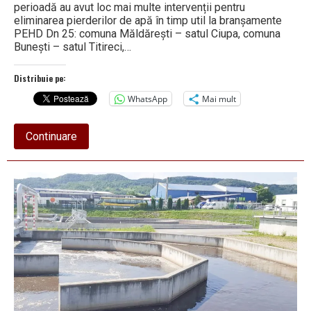
perioadă au avut loc mai multe intervenții pentru
eliminarea pierderilor de apă în timp util la branșamente
PEHD Dn 25: comuna Măldărești – satul Ciupa, comuna
Bunești – satul Titireci,…
Distribuie pe:
WhatsApp
Mai mult
about
Continuare
Activitate
intensă
la
Apavil
S.A.
„Centru
Vest”