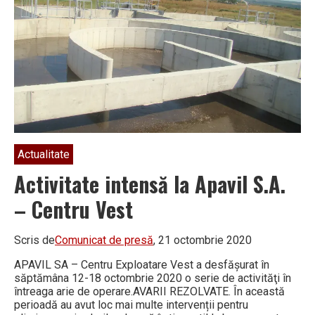
„Centru
Vest”
Actualitate
Activitate intensă la Apavil S.A.
– Centru Vest
Scris de
Comunicat de presă
, 21 octombrie 2020
APAVIL SA – Centru Exploatare Vest a desfăşurat în
săptămâna 12-18 octombrie 2020 o serie de activităţi în
întreaga arie de operare.AVARII REZOLVATE. În această
perioadă au avut loc mai multe intervenții pentru