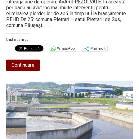
întreaga arie de operare.AVARII REZOLVATE. În această
perioadă au avut loc mai multe intervenții pentru
eliminarea pierderilor de apă în timp util la branșamente
PEHD Dn 25: comuna Pietrari – satul Pietrarii de Sus,
comuna Păușești –…
Distribuie pe:
WhatsApp
Mai mult
about
Continuare
Activitate
intensă
la
Apavil
S.A.
„Centru
Vest”