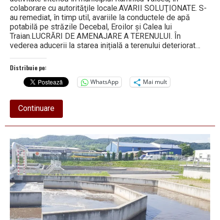
colaborare cu autorităţile locale.AVARII SOLUŢIONATE. S-
au remediat, în timp util, avariile la conductele de apă
potabilă pe străzile Decebal, Eroilor și Calea lui
Traian.LUCRĂRI DE AMENAJARE A TERENULUI. În
vederea aducerii la starea inițială a terenului deteriorat…
Distribuie pe:
WhatsApp
Mai mult
about
Continuare
Situaţia
centralizată
a
lucrărilor
derulate
de
Apavil
SA
în
Râmnicu
Vâlcea