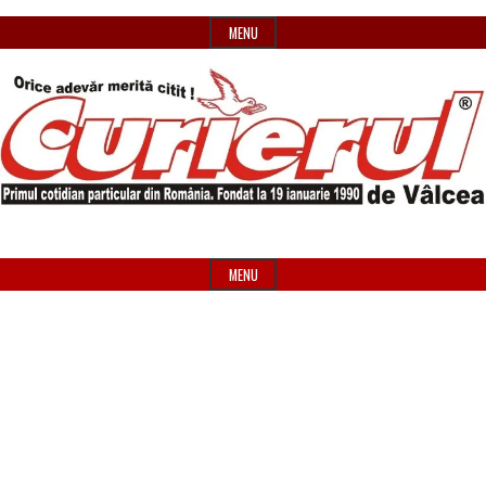
Skip
MENU
to
content
Primul
Header
Curierul
cotidian
Widget
MENU
particular
Area
de
din
România
Vâlcea