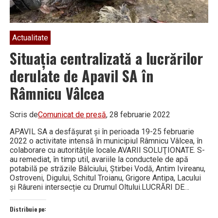
Rețele
Apă
Actualitate
Situaţia centralizată a lucrărilor
derulate de Apavil SA în
Râmnicu Vâlcea
Scris de
Comunicat de presă
, 28 februarie 2022
APAVIL SA a desfăşurat şi în perioada 19-25 februarie
2022 o activitate intensă în municipiul Râmnicu Vâlcea, în
colaborare cu autorităţile locale.AVARII SOLUŢIONATE. S-
au remediat, în timp util, avariile la conductele de apă
potabilă pe străzile Bâlciului, Știrbei Vodă, Antim Ivireanu,
Ostroveni, Digului, Schitul Troianu, Grigore Antipa, Lacului
și Râureni intersecție cu Drumul Oltului.LUCRĂRI DE…
Distribuie pe: