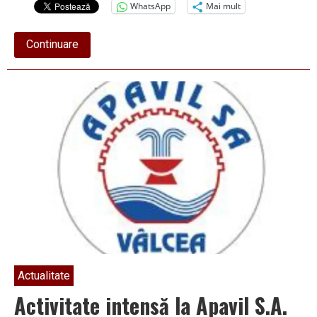
WhatsApp
Mai mult
about
Continuare
Situaţia
centralizată
a
lucrărilor
derulate
de
Apavil
SA
în
Râmnicu
Vâlcea
Actualitate
Activitate intensă la Apavil S.A.