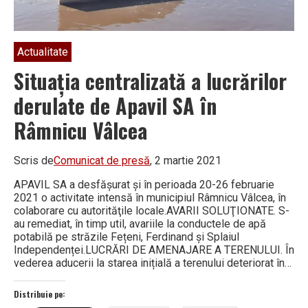
Actualitate
Situaţia centralizată a lucrărilor
derulate de Apavil SA în
Râmnicu Vâlcea
Scris de
Comunicat de presă
, 2 martie 2021
APAVIL SA a desfăşurat şi în perioada 20-26 februarie
2021 o activitate intensă în municipiul Râmnicu Vâlcea, în
colaborare cu autorităţile locale.AVARII SOLUŢIONATE. S-
au remediat, în timp util, avariile la conductele de apă
potabilă pe străzile Fețeni, Ferdinand și Splaiul
Independenței.LUCRĂRI DE AMENAJARE A TERENULUI. În
vederea aducerii la starea inițială a terenului deteriorat în…
Distribuie pe: