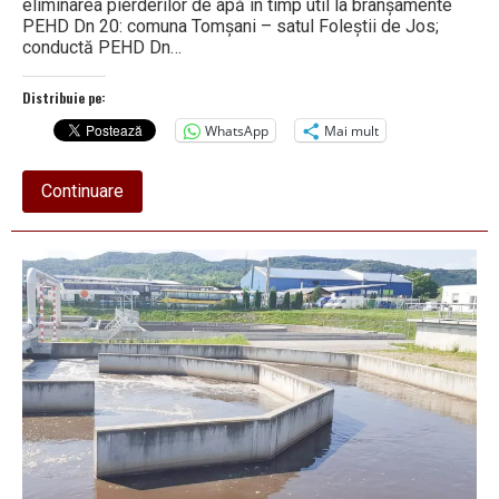
eliminarea pierderilor de apă în timp util la branșamente
PEHD Dn 20: comuna Tomșani – satul Foleștii de Jos;
conductă PEHD Dn…
Distribuie pe:
WhatsApp
Mai mult
about
Continuare
Activitate
intensă
la
Apavil
S.A.
–
Centru
Vest