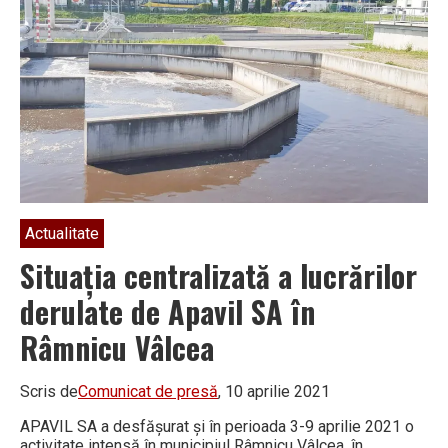
„Centru
Vest”
Actualitate
Situaţia centralizată a lucrărilor
derulate de Apavil SA în
Râmnicu Vâlcea
Scris de
Comunicat de presă
, 10 aprilie 2021
APAVIL SA a desfăşurat şi în perioada 3-9 aprilie 2021 o
activitate intensă în municipiul Râmnicu Vâlcea, în