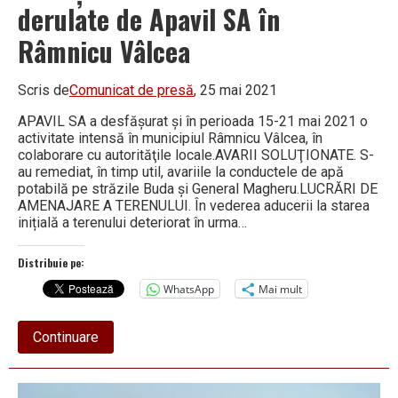
derulate de Apavil SA în
Râmnicu Vâlcea
Scris de
Comunicat de presă
, 25 mai 2021
APAVIL SA a desfăşurat şi în perioada 15-21 mai 2021 o
activitate intensă în municipiul Râmnicu Vâlcea, în
colaborare cu autorităţile locale.AVARII SOLUŢIONATE. S-
au remediat, în timp util, avariile la conductele de apă
potabilă pe străzile Buda și General Magheru.LUCRĂRI DE
AMENAJARE A TERENULUI. În vederea aducerii la starea
inițială a terenului deteriorat în urma…
Distribuie pe:
WhatsApp
Mai mult
about
Continuare
Situaţia
centralizată
a
lucrărilor