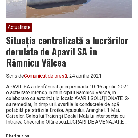
Actualitate
Situaţia centralizată a lucrărilor
derulate de Apavil SA în
Râmnicu Vâlcea
Scris de
Comunicat de presă
, 24 aprilie 2021
APAVIL SA a desfăşurat şi în perioada 10-16 aprilie 2021
o activitate intensă în municipiul Râmnicu Vâlcea, în
colaborare cu autorităţile locale.AVARII SOLUŢIONATE. S-
au remediat, în timp util, avariile la conductele de apă
potabilă pe străzile Eroilor, Apusului, Aranghel, 1 Mai,
Caiselor, Calea lui Traian și Dealul Malului intersecție cu
Intrarea Gheorghe Olănescu.LUCRĂRI DE AMENAJARE…
Distribuie pe: