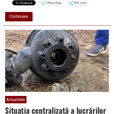
WhatsApp
Mai mult
about
Continuare
Situaţia
centralizată
a
lucrărilor
derulate
de
Apavil
SA
în
Râmnicu
Vâlcea
Actualitate
Situaţia centralizată a lucrărilor