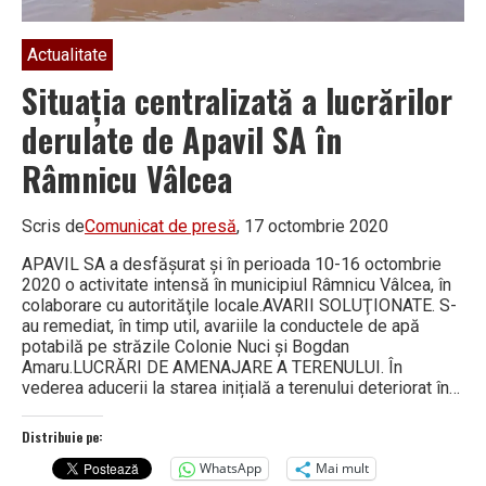
Actualitate
Situaţia centralizată a lucrărilor
derulate de Apavil SA în
Râmnicu Vâlcea
Scris de
Comunicat de presă
, 17 octombrie 2020
APAVIL SA a desfăşurat şi în perioada 10-16 octombrie
2020 o activitate intensă în municipiul Râmnicu Vâlcea, în
colaborare cu autorităţile locale.AVARII SOLUŢIONATE. S-
au remediat, în timp util, avariile la conductele de apă
potabilă pe străzile Colonie Nuci și Bogdan
Amaru.LUCRĂRI DE AMENAJARE A TERENULUI. În
vederea aducerii la starea inițială a terenului deteriorat în…
Distribuie pe:
WhatsApp
Mai mult