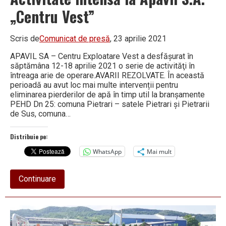
„Centru Vest”
Scris de
Comunicat de presă
, 23 aprilie 2021
APAVIL SA – Centru Exploatare Vest a desfăşurat în
săptămâna 12-18 aprilie 2021 o serie de activităţi în
întreaga arie de operare.AVARII REZOLVATE. În această
perioadă au avut loc mai multe intervenții pentru
eliminarea pierderilor de apă în timp util la branșamente
PEHD Dn 25: comuna Pietrari – satele Pietrari și Pietrarii
de Sus, comuna…
Distribuie pe:
WhatsApp
Mai mult
about
Continuare
Activitate
intensă
la
Apavil
S.A.