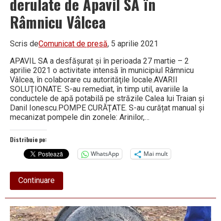
derulate de Apavil SA în
Râmnicu Vâlcea
Scris de
Comunicat de presă
, 5 aprilie 2021
APAVIL SA a desfăşurat şi în perioada 27 martie – 2
aprilie 2021 o activitate intensă în municipiul Râmnicu
Vâlcea, în colaborare cu autorităţile locale.AVARII
SOLUŢIONATE. S-au remediat, în timp util, avariile la
conductele de apă potabilă pe străzile Calea lui Traian și
Danil Ionescu.POMPE CURĂŢATE. S-au curățat manual și
mecanizat pompele din zonele: Arinilor,…
Distribuie pe:
WhatsApp
Mai mult
about
Continuare
Situaţia
centralizată
a
lucrărilor
derulate