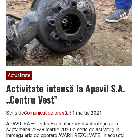
de
Apavil
SA
în
Râmnicu
Vâlcea
Actualitate
Activitate intensă la Apavil S.A.
„Centru Vest”
Scris de
Comunicat de presă
, 31 martie 2021
APAVIL SA – Centru Exploatare Vest a desfăşurat în
săptămâna 22-28 martie 2021 o serie de activităţi în
întreaga arie de operare.AVARII REZOLVATE. În această