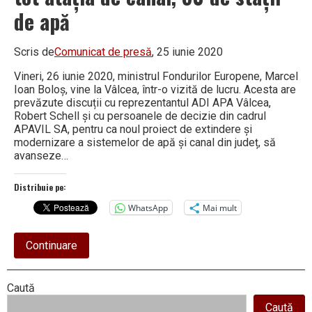
de apă
Scris de
Comunicat de presă
, 25 iunie 2020
Vineri, 26 iunie 2020, ministrul Fondurilor Europene, Marcel
Ioan Boloș, vine la Vâlcea, într-o vizită de lucru. Acesta are
prevăzute discuții cu reprezentantul ADI APA Vâlcea,
Robert Schell și cu persoanele de decizie din cadrul
APAVIL SA, pentru ca noul proiect de extindere și
modernizare a sistemelor de apă și canal din județ, să
avanseze…
Distribuie pe:
WhatsApp
Mai mult
about
Continuare
1.000
de
km
Right
Caută
de
rețele
Caută
de