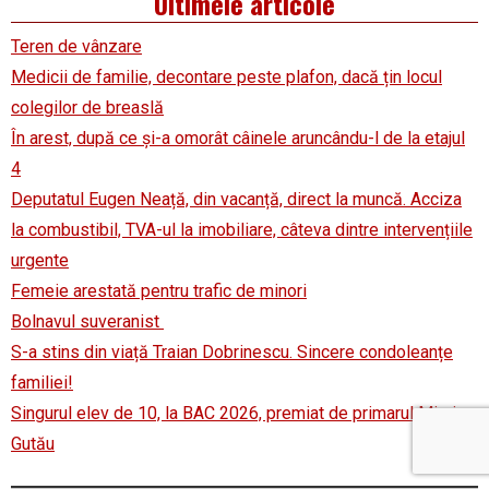
Ultimele articole
Teren de vânzare
Medicii de familie, decontare peste plafon, dacă țin locul
colegilor de breaslă
În arest, după ce și-a omorât câinele aruncându-l de la etajul
4
Deputatul Eugen Neață, din vacanță, direct la muncă. Acciza
la combustibil, TVA-ul la imobiliare, câteva dintre intervențiile
urgente
Femeie arestată pentru trafic de minori
Bolnavul suveranist
S-a stins din viață Traian Dobrinescu. Sincere condoleanțe
familiei!
Singurul elev de 10, la BAC 2026, premiat de primarul Mircia
Gutău