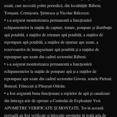
uzată, care necesită golire periodică, din localitățile Băbeni,
Tomșani, Cernișoara, Șirineasa și Nicolae Bălcescu;
• s-a asigurat monitorizarea permanentă a funcționării
echipamentelor la stațiile de captare, tratare, pompare și distribuție
apă potabilă, a stațiilor de retratare apă potabilă, a stațiilor de
repompare apă potabilă, a stațiilor de epurare ape uzate, a
rezervoarelor de înmagazinare apă potabilă și a stațiilor de
repompare ape uzate din cadrul sectorului Băbeni;
• s-a asigurat monitorizarea permanentă a funcționării
echipamentelor la stațiile de pompare apă și a stațiilor de
repompare ape uzate din cadrul sectorului Govora, zonele Pietrari,
Bunești, Frâncești și Păușești-Otăsău;
• a fost asigurată buna funcționare a rețelelor de apă și canalizare
din întreaga arie de operare a Centrului de Exploatare Vest.
APOMETRE VERIFICATE ȘI MONTATE. Tot în această
perioadă au fost verificate şi înlocuite apometre în toată aria de