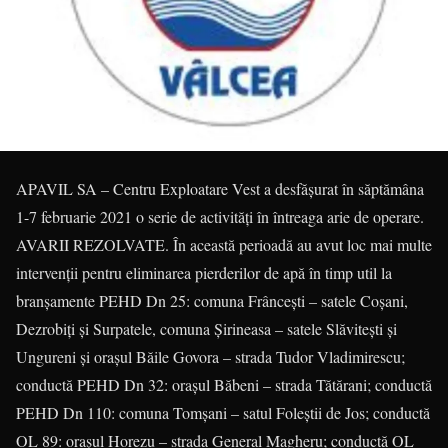
APAVIL SA – Centru Exploatare Vest a desfăşurat în săptămâna
1-7 februarie 2021 o serie de activităţi în întreaga arie de operare.
AVARII REZOLVATE. În această perioadă au avut loc mai multe
intervenții pentru eliminarea pierderilor de apă în timp util la
branșamente PEHD Dn 25: comuna Frâncești – satele Coșani,
Dezrobiți și Surpatele, comuna Șirineasa – satele Slăvitești și
Ungureni și orașul Băile Govora – strada Tudor Vladimirescu;
conductă PEHD Dn 32: orașul Băbeni – strada Tătărani; conductă
PEHD Dn 110: comuna Tomșani – satul Foleștii de Jos; conductă
OL 89: orașul Horezu – strada General Magheru; conductă OL