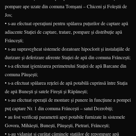
pompare ape uzate din comuna Tomșani – Chiceni și Foleștii de
Jos;
• s-au efectuat operațiuni pentru spălarea puțurilor de captare apă
adiacente Stației de captare, tratare, pompare și distribuție apă
Frâncești;
• s-au supravegheat sistemele dozatoare hipoclorit și instalațiile de
durizare și deferizare aferente Stației de apă din comuna Frâncești;
• s-a efectuat igienizarea perimetrului Stației de apă Barcane din
comuna Păușești;
• s-a efectuat spălarea rețelei de apă potabilă cuprinsă între Stația
de apă Bunești și satele Firești și Râpănești;
• s-au efectuat operații de montare și punere în funcțiune a pompei
puț captare Nr. 1 din comuna Frâncești – satul Dezrobiți;
• au fost verificați parametrii apei potabile furnizate în sistemele
Govora, Mihăești, Bunești, Păușești, Pietrari, Frâncești;
• s-au vidanjat și curățat căminele stațiilor de repompare apă