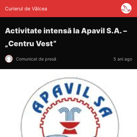
Curierul de Vâlcea
Activitate intensă la Apavil S.A. –
„Centru Vest”
Comunicat de presă
5 ani ago