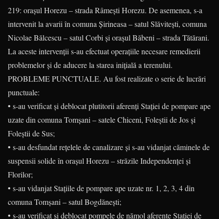
219: orașul Horezu – strada Râmești Horezu. De asemenea, s-a
intervenit la avarii în comuna Șirineasa – satul Slăvitești, comuna
Nicolae Bălcescu – satul Corbi și orașul Băbeni – strada Tătărani.
La aceste intervenții s-au efectuat operațiile necesare remedierii
problemelor și de aducere la starea inițială a terenului.
PROBLEME PUNCTUALE. Au fost realizate o serie de lucrări
punctuale:
• s-au verificat și deblocat plutitorii aferenți Stației de pompare ape
uzate din comuna Tomșani – satele Chiceni, Foleștii de Jos și
Foleștii de Sus;
• s-au desfundat rețelele de canalizare și s-au vidanjat căminele de
suspensii solide în orașul Horezu – străzile Independenței și
Florilor;
• s-au vidanjat Stațiile de pompare ape uzate nr. 1, 2, 3, 4 din
comuna Tomșani – satul Bogdănești;
• s-au verificat și deblocat pompele de nămol aferente Stației de