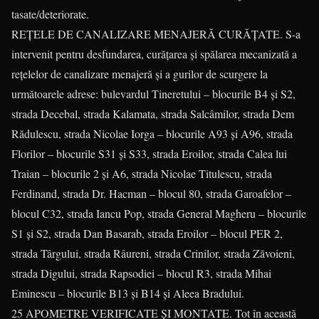
tasate/deteriorate.
REȚELE DE CANALIZARE MENAJERĂ CURĂŢATE. S-a
intervenit pentru desfundarea, curățarea și spălarea mecanizată a
rețelelor de canalizare menajeră și a gurilor de scurgere la
următoarele adrese: bulevardul Tineretului – blocurile B4 și S2,
strada Decebal, strada Kalamata, strada Salcâmilor, strada Dem
Rădulescu, strada Nicolae Iorga – blocurile A93 și A96, strada
Florilor – blocurile S31 și S33, strada Eroilor, strada Calea lui
Traian – blocurile 2 și A6, strada Nicolae Titulescu, strada
Ferdinand, strada Dr. Hacman – blocul 80, strada Garoafelor –
blocul C32, strada Iancu Pop, strada General Magheru – blocurile
S1 și S2, strada Dan Basarab, strada Eroilor – blocul PER 2,
strada Târgului, strada Râureni, strada Crinilor, strada Zăvoieni,
strada Digului, strada Rapsodiei – blocul R3, strada Mihai
Eminescu – blocurile B13 și B14 și Aleea Bradului.
25 APOMETRE VERIFICATE ŞI MONTATE. Tot în această