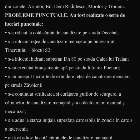
din zonele: Arinilor, Bd. Dem Rădulescu, Morilor și Goranu.
PROBLEME PUNCTUALE. Au fost realizate o serie de
lucrări punctuale:
• s-a ridicat la cotă cămin de canalizare pe strada Decebal;
• s-a înlocuit rețea de canalizare menajeră pe bulevardul
Tineretului – blocul S2;
• s-a înlocuit hidrant subteran Dn 80 pe strada Calea lui Traian;
• s-au executat branșamente apă pe strada Intrarea Poenari;
• s-au început lucrările de extindere rețea de canalizare menajeră
pe strada Zăvoieni;
• s-a continuat verificarea și curățarea gurilor de scurgere, a
căminelor de canalizare menajeră și a colectoarelor, manual și
mecanizat;
• s-a adus la starea inițială suprafața carosabilă în zonele în care s-
a intervenit;
• au fost aduse la cotă căminele de canalizare menajeră