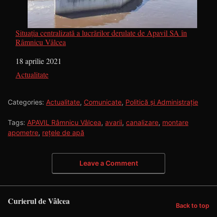
Situaţia centralizată a lucrărilor derulate de Apavil SA în
Râmnicu Vâlcea
Dată
18 aprilie 2021
În legătură cu
Actualitate
Categories:
Actualitate
,
Comunicate
,
Politică și Administrație
Tags:
APAVIL Râmnicu Vâlcea
,
avarii
,
canalizare
,
montare
apometre
,
rețele de apă
Leave a Comment
Curierul de Vâlcea
Back to top