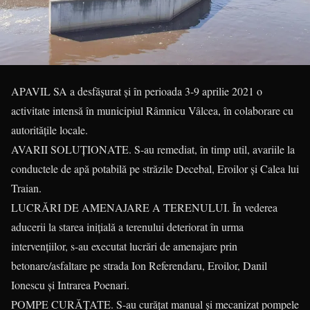
APAVIL SA a desfăşurat şi în perioada 3-9 aprilie 2021 o
activitate intensă în municipiul Râmnicu Vâlcea, în colaborare cu
autorităţile locale.
AVARII SOLUŢIONATE. S-au remediat, în timp util, avariile la
conductele de apă potabilă pe străzile Decebal, Eroilor și Calea lui
Traian.
LUCRĂRI DE AMENAJARE A TERENULUI. În vederea
aducerii la starea inițială a terenului deteriorat în urma
intervențiilor, s-au executat lucrări de amenajare prin
betonare/asfaltare pe strada Ion Referendaru, Eroilor, Danil
Ionescu și Intrarea Poenari.
POMPE CURĂŢATE. S-au curățat manual și mecanizat pompele