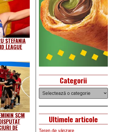
U ȘTEFANIA
ND LEAGUE
Categorii
Categorii
EMININ SCM
Ultimele articole
DISPUTAT
IURI DE
Teren de vânzare