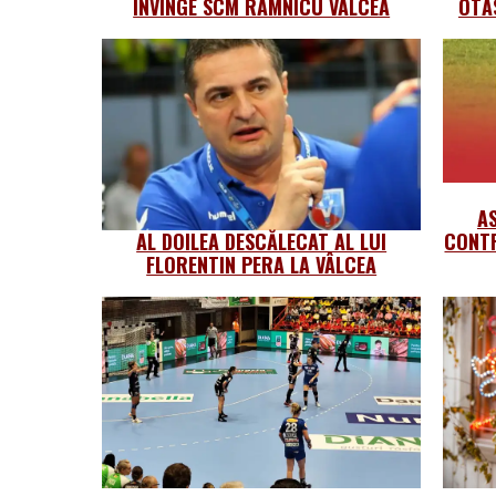
ÎNVINGE SCM RÂMNICU VÂLCEA
OTĂ
A
AL DOILEA DESCĂLECAT AL LUI
CONTR
FLORENTIN PERA LA VÂLCEA