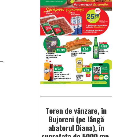
Teren de vânzare, în
Bujoreni (pe lângă
abatorul Diana), în
suprafața de 5000 mp.