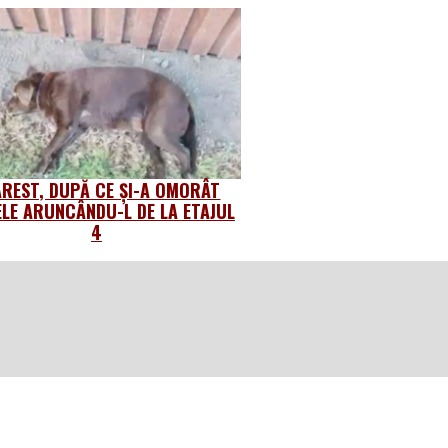
AREST, DUPĂ CE ȘI-A OMORÂT
ELE ARUNCÂNDU-L DE LA ETAJUL
4