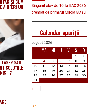
DITAR ȘI CUM
Singurul elev de 10, la BAC 2026,
E A OFERI UN
premiat de primarul Mircia Gutău
Calendar apariții
august 2026
L
MA
MI
J
V
S
D
1
2
3
4
5
6
7
8
9
 LASER SAU
10
11
12
13
14
15
16
NT SOLUȚIILE
17
18
19
20
21
22
23
NIŞTI?
24
25
26
27
28
29
30
31
« iul.
ZARE