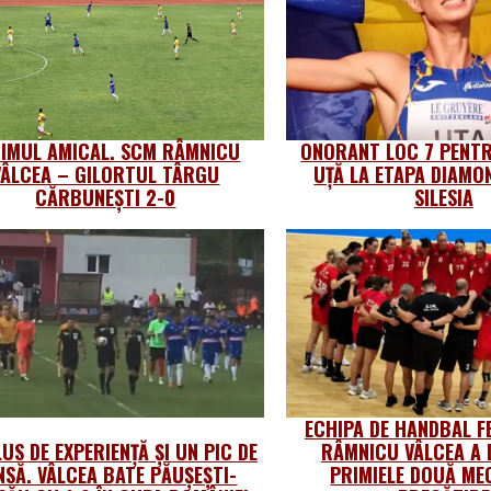
TIMUL AMICAL. SCM RÂMNICU
ONORANT LOC 7 PENTR
VÂLCEA – GILORTUL TÂRGU
UȚĂ LA ETAPA DIAMO
CĂRBUNEȘTI 2-0
SILESIA
ECHIPA DE HANDBAL F
US DE EXPERIENȚĂ ȘI UN PIC DE
RÂMNICU VÂLCEA A 
NSĂ. VÂLCEA BATE PĂUȘEȘTI-
PRIMIELE DOUĂ MEC