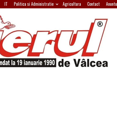
IT
Politica si Administratie
Agricultura
Contact
Anuntu
H
W
A