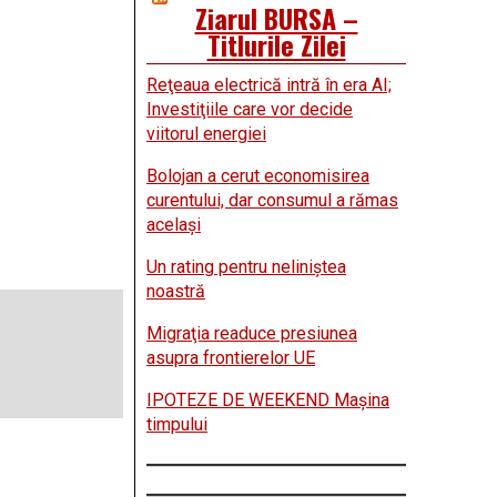
Ziarul BURSA –
Titlurile Zilei
Reţeaua electrică intră în era AI;
Investiţiile care vor decide
viitorul energiei
Bolojan a cerut economisirea
curentului, dar consumul a rămas
acelaşi
Un rating pentru neliniştea
noastră
Migraţia readuce presiunea
asupra frontierelor UE
IPOTEZE DE WEEKEND Maşina
timpului