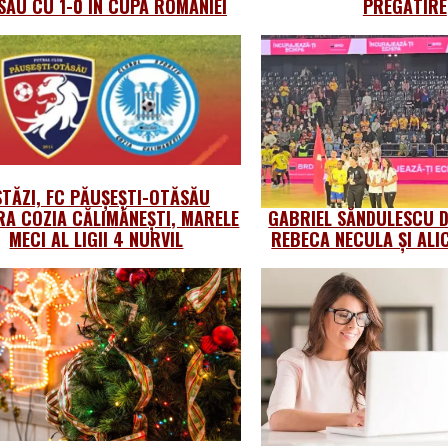
SĂU CU 1-0 ÎN CUPA ROMÂNIEI
PREGĂTIRE
STĂZI, FC PĂUȘEȘTI-OTĂSĂU
A COZIA CĂLIMĂNEȘTI, MARELE
GABRIEL SĂNDULESCU 
MECI AL LIGII 4 NURVIL
REBECA NECULA ȘI ALI