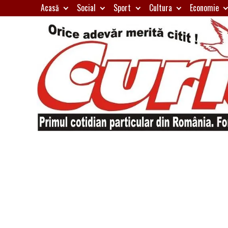
Skip
Acasă
Social
Sport
Cultura
Economie
to
content
Primul
Curierul
cotidian
particular
de
din
România