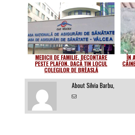
MEDICII DE FAMILIE, DECONTARE
ÎN 
PESTE PLAFON, DACĂ ȚIN LOCUL
CÂIN
COLEGILOR DE BREASLĂ
About Silvia Barbu,
Email
the
Author