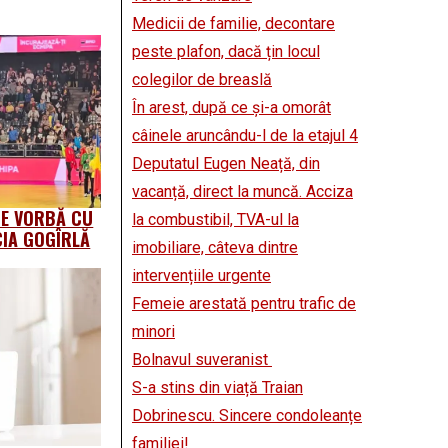
Medicii de familie, decontare
peste plafon, dacă țin locul
colegilor de breaslă
În arest, după ce și-a omorât
câinele aruncându-l de la etajul 4
Deputatul Eugen Neață, din
vacanță, direct la muncă. Acciza
DE VORBĂ CU
la combustibil, TVA-ul la
CIA GOGÎRLĂ
imobiliare, câteva dintre
intervențiile urgente
Femeie arestată pentru trafic de
minori
Bolnavul suveranist
S-a stins din viață Traian
Dobrinescu. Sincere condoleanțe
familiei!