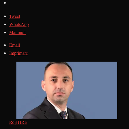
Tweet
WhatsApp
Mai mult
Email
Imprimare
RoȘTIRE