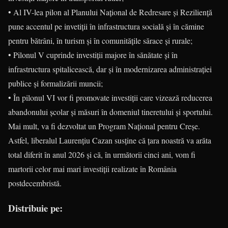
• Al IV-lea pilon al Planului Național de Redresare și Reziliență
pune accentul pe invetiții în infrastructura socială și în cămine
pentru bătrâni, în turism și în comunitățile sărace și rurale;
• Pilonul V cuprinde investiții majore în sănătate și în
infrastructura spitalicească, dar și în modernizarea administrației
publice și formalizării muncii;
• În pilonul VI vor fi promovate investiții care vizează reducerea
abandonului școlar și măsuri în domeniul tineretului și sportului.
Mai mult, va fi dezvoltat un Program Național pentru Creșe.
Astfel, liberalul Laurențiu Cazan susține că țara noastră va arăta
total diferit în anul 2026 și că, în următorii cinci ani, vom fi
martorii celor mai mari investiții realizate în România
postdecembristă.
Distribuie pe: