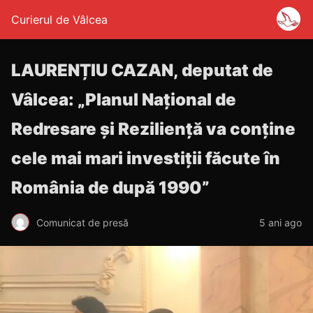
Curierul de Vâlcea
LAURENȚIU CAZAN, deputat de
Vâlcea: „Planul Național de
Redresare și Reziliență va conține
cele mai mari investiții făcute în
România de după 1990”
Comunicat de presă
5 ani ago