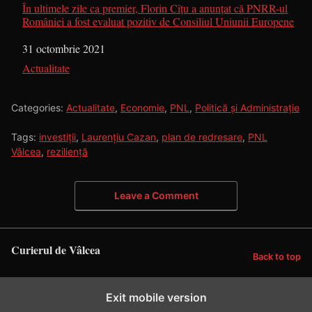
În ultimele zile ca premier, Florin Cîțu a anunțat că PNRR-ul
României a fost evaluat pozitiv de Consiliul Uniunii Europene
Dată
31 octombrie 2021
În legătură cu
Actualitate
Categories:
Actualitate
,
Economie
,
PNL
,
Politică și Administrație
Tags:
investiții
,
Laurențiu Cazan
,
plan de redresare
,
PNL
Vâlcea
,
reziliență
Leave a Comment
Curierul de Vâlcea
Back to top
Exit mobile version