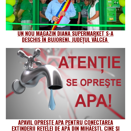
UN NOU MAGAZIN DIANA SUPERMARKET S-A
DESCHIS ÎN BUJORENI, JUDEȚUL VÂLCEA
APAVIL OPREȘTE APA PENTRU CONECTAREA
EXTINDERII REȚELEI DE APĂ DIN MIHĂEȘTI. CINE ȘI