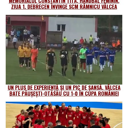
MEMORIALUL CONSTANTIN TITĂ, HANDBAL FEMININ.
ZIUA 1. DEBRECEN ÎNVINGE SCM RÂMNICU VÂLCEA
UN PLUS DE EXPERIENȚĂ ȘI UN PIC DE ȘANSĂ. VÂLCEA
BATE PĂUȘEȘTI-OTĂSĂU CU 1-0 ÎN CUPA ROMÂNIEI