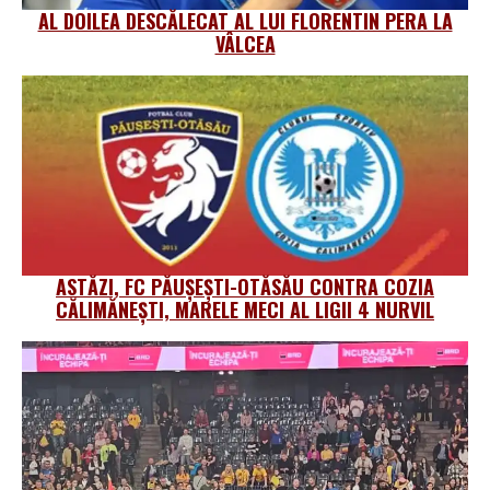
AL DOILEA DESCĂLECAT AL LUI FLORENTIN PERA LA
VÂLCEA
ASTĂZI, FC PĂUȘEȘTI-OTĂSĂU CONTRA COZIA
CĂLIMĂNEȘTI, MARELE MECI AL LIGII 4 NURVIL