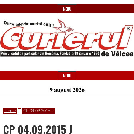
Skip
MENU
to
content
Primul
Header
Curierul
cotidian
Widget
MENU
particular
Area
9 august 2026
de
din
România
Home
CP 04.09.2015 J
Vâlcea
CP 04.09.2015 J