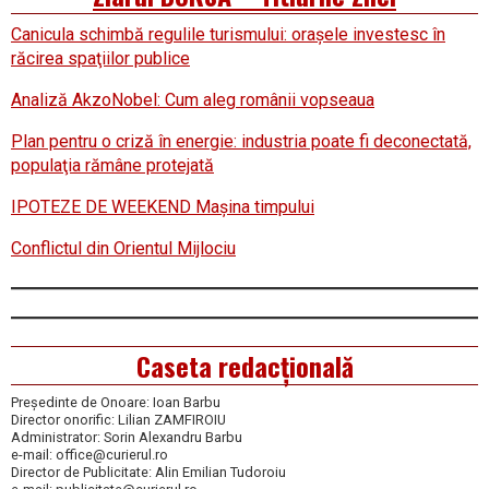
Canicula schimbă regulile turismului: oraşele investesc în
răcirea spaţiilor publice
Analiză AkzoNobel: Cum aleg românii vopseaua
Plan pentru o criză în energie: industria poate fi deconectată,
populaţia rămâne protejată
IPOTEZE DE WEEKEND Maşina timpului
Conflictul din Orientul Mijlociu
Caseta redacțională
Președinte de Onoare: Ioan Barbu
Director onorific: Lilian ZAMFIROIU
Administrator: Sorin Alexandru Barbu
e-mail: office@curierul.ro
Director de Publicitate: Alin Emilian Tudoroiu