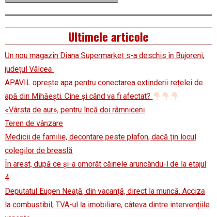
Ultimele articole
Un nou magazin Diana Supermarket s-a deschis în Bujoreni,
județul Vâlcea
APAVIL oprește apa pentru conectarea extinderii rețelei de
apă din Mihăești. Cine și când va fi afectat?
«Vârsta de aur», pentru încă doi râmniceni
Teren de vânzare
Medicii de familie, decontare peste plafon, dacă țin locul
colegilor de breaslă
În arest, după ce și-a omorât câinele aruncându-l de la etajul
4
Deputatul Eugen Neață, din vacanță, direct la muncă. Acciza
la combustibil, TVA-ul la imobiliare, câteva dintre intervențiile