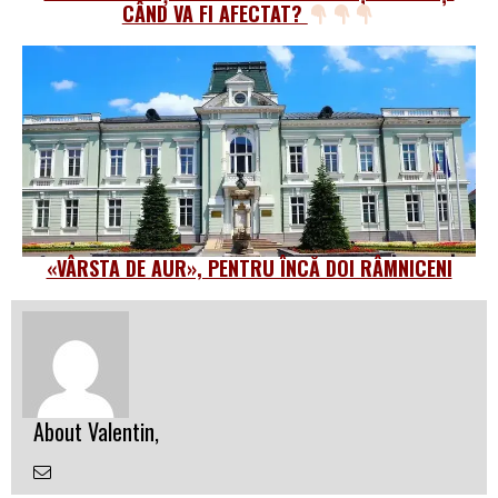
CÂND VA FI AFECTAT?
«VÂRSTA DE AUR», PENTRU ÎNCĂ DOI RÂMNICENI
About Valentin,
Email
the