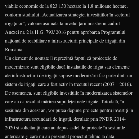
viabile economic de la 823.130 hectare la 1,8 milioane hectare,
conform studiului „Actualizarea strategiei investițiilor în sectorul
irigațiilor”, valoare asumată la nivelul țării noastre în cadrul
Anexei nr. 2 la H.G. 793/ 2016 pentru aprobarea Programului
național de reabilitare a infrastructurii principale de irigații din
România.
Un element de noutate îl reprezintă faptul că proiectele de
modernizare sunt eligibile dacă instalațiile de irigat sau elemente
ale infrastructurii de irigații supuse modernizării fac parte dintr-un
sistem de irigații care a fost activ în trecutul recent (2007 – 2016).
De asemenea, sunt eligibile investițiile în modernizarea sistemelor
care au ca rezultat mărirea suprafeței nete irigate. Totodată, în
sesiunea din acest an, vor putea depune proiecte pentru investiți în
infrastructura secundară de irigații, derulate prin PNDR 2014-
2020 și solicitanții care au depus astfel de proiecte în sesiunile
anterioare şi care nu au prezentat proiectul tehnic la data