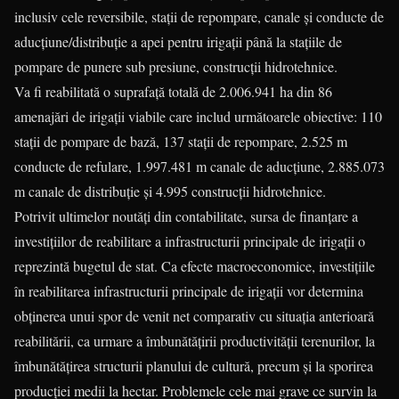
inclusiv cele reversibile, staţii de repompare, canale şi conducte de
aducţiune/distribuţie a apei pentru irigaţii până la staţiile de
pompare de punere sub presiune, construcţii hidrotehnice.
Va fi reabilitată o suprafaţă totală de 2.006.941 ha din 86
amenajări de irigaţii viabile care includ următoarele obiective: 110
staţii de pompare de bază, 137 staţii de repompare, 2.525 m
conducte de refulare, 1.997.481 m canale de aducţiune, 2.885.073
m canale de distribuţie şi 4.995 construcţii hidrotehnice.
Potrivit ultimelor noutăți din contabilitate, sursa de finanţare a
investiţiilor de reabilitare a infrastructurii principale de irigaţii o
reprezintă bugetul de stat. Ca efecte macroeconomice, investiţiile
în reabilitarea infrastructurii principale de irigaţii vor determina
obţinerea unui spor de venit net comparativ cu situaţia anterioară
reabilitării, ca urmare a îmbunătăţirii productivităţii terenurilor, la
îmbunătăţirea structurii planului de cultură, precum și la sporirea
producţiei medii la hectar. Problemele cele mai grave ce survin la