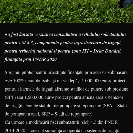
• a fost lansată versiunea consultativă a Ghidului solicitantului
pentru s M 4.3, componenta pentru infrastructura de irigații,
pentru teritoriul național și pentru zona ITI – Delta Dunării,
finanțată prin PNDR 2020
Sprijinul public pentru investițiile finanțate prin această submăsură
este 100% nerambursabil și nu va depăși 1.000.000 euro/ proiect
pentru sistemele de irigații aferente stațiilor de punere sub presiune
(SPP) sau 1.500.000 euro/ proiect pentru amenajarea sistemelor
de irigații aferente stațiilor de pompare și repompare (SPA – Stații
de pompare a apei, SRP – Stații de repompare).
Ca urmare a modificării fișei submăsurii (sM) 4.3 din PNDR
2014-2020, a crescut suprafața acoperită cu sisteme de irigații