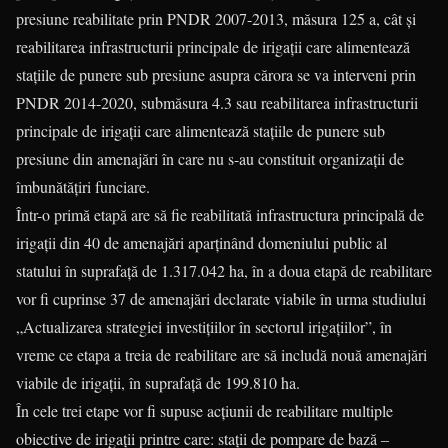
presiune reabilitate prin PNDR 2007-2013, măsura 125 a, cât și
reabilitarea infrastructurii principale de irigaţii care alimentează
staţiile de punere sub presiune asupra cărora se va interveni prin
PNDR 2014-2020, submăsura 4.3 sau reabilitarea infrastructurii
principale de irigaţii care alimentează staţiile de punere sub
presiune din amenajări în care nu s-au constituit organizaţii de
îmbunătăţiri funciare.
Într-o primă etapă are să fie reabilitată infrastructura principală de
irigaţii din 40 de amenajări aparţinând domeniului public al
statului în suprafaţă de 1.317.042 ha, în a doua etapă de reabilitare
vor fi cuprinse 37 de amenajări declarate viabile în urma studiului
„Actualizarea strategiei investiţiilor în sectorul irigaţiilor”, în
vreme ce etapa a treia de reabilitare are să includă nouă amenajări
viabile de irigaţii, în suprafaţă de 199.810 ha.
În cele trei etape vor fi supuse acţiunii de reabilitare multiple
obiective de irigații printre care: staţii de pompare de bază –