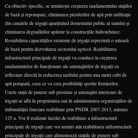
Ca obiectiv specific, se urmărește creşterea randamentului sta­ţiilor
de bază şi repompare, eliminarea pierderilor de apă prin infi­l­traţie
din canalele de irigaţii aparţinând domeniului public al statului şi
eliminarea degradărilor apărute la construcţiile hidrotehnice.
Restabilirea capacităţilor existente de irigaţii reprezintă o măsură
de bază pentru dezvoltarea sectorului agricol. Reabilitarea
infrastructurii principale de irigaţii va conduce la creşterea
randamentelor de funcţionare ale amenajărilor de irigaţii cu
reflectare directă în reducerea tarifului pentru mia metri cubi de
apă pompată, ceea ce va crea posibilităţi sporite fermierilor.
Unele staţii de punere sub presiune şi amenajări interioare de
irigaţii se află în proprietatea sau în administrarea organizaţiilor de
îmbunătăţiri funciare reabilitate prin PNDR 2007-2013, măsura
125 a. Vor fi realizate lucrări de reabilitare a infrastructurii
principale de irigaţii care vor urmări atât reabilitarea infrastructurii
principale de irigaţii care alimentează staţiile de punere sub