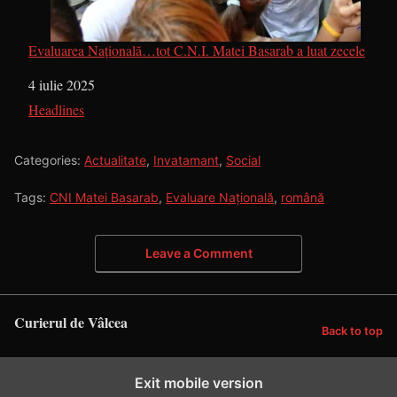
Evaluarea Națională…tot C.N.I. Matei Basarab a luat zecele
Dată
4 iulie 2025
În legătură cu
Headlines
Categories:
Actualitate
,
Invatamant
,
Social
Tags:
CNI Matei Basarab
,
Evaluare Națională
,
română
Leave a Comment
Curierul de Vâlcea
Back to top
Exit mobile version