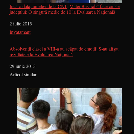
Încă o dată, un elev de la CNI „Matei Basarab” face cinste
județului: O singură medie de 10 la Evaluarea Națională
Dată
2 iulie 2015
În legătură cu
Invatamant
Absolvenţii clasei a VIII-a au scăpat de emoţii! S-au afişat
rezultatele la Evaluarea Naţională
Dată
29 iunie 2013
În legătură cu
Articol similar