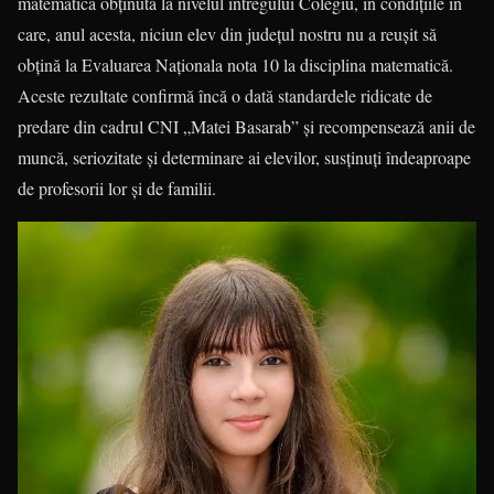
matematică obținută la nivelul întregului Colegiu, în condițiile în
care, anul acesta, niciun elev din județul nostru nu a reușit să
obțină la Evaluarea Naționala nota 10 la disciplina matematică.
Aceste rezultate confirmă încă o dată standardele ridicate de
predare din cadrul CNI „Matei Basarab” și recompensează anii de
muncă, seriozitate și determinare ai elevilor, susținuți îndeaproape
de profesorii lor și de familii.