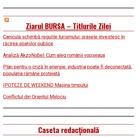
Ziarul BURSA – Titlurile Zilei
Canicula schimbă regulile turismului: oraşele investesc în
răcirea spaţiilor publice
Analiză AkzoNobel: Cum aleg românii vopseaua
Plan pentru o criză în energie: industria poate fi deconectată,
populaţia rămâne protejată
IPOTEZE DE WEEKEND Maşina timpului
Conflictul din Orientul Mijlociu
Caseta redacțională