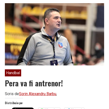
pentru
un
PUZ
important
în
orașul
Horezu
Handbal
Pera va fi antrenor!
Scris de
Sorin Alexandru Barbu
,
Distribuie pe: