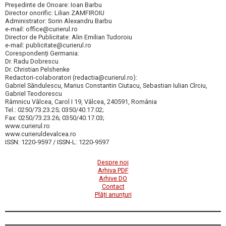
Președinte de Onoare: Ioan Barbu
Director onorific: Lilian ZAMFIROIU
Administrator: Sorin Alexandru Barbu
e-mail: office@curierul.ro
Director de Publicitate: Alin Emilian Tudoroiu
e-mail: publicitate@curierul.ro
Corespondenți Germania:
Dr. Radu Dobrescu
Dr. Christian Pelshenke
Redactori-colaboratori (redactia@curierul.ro):
Gabriel Săndulescu, Marius Constantin Ciutacu, Sebastian Iulian Cîrciu,
Gabriel Teodorescu
Râmnicu Vâlcea, Carol I 19, Vâlcea, 240591, România
Tel.: 0250/73.23.25; 0350/40.17.02;
Fax: 0250/73.23.26; 0350/40.17.03;
www.curierul.ro
www.curieruldevalcea.ro
ISSN: 1220-9597 / ISSN-L: 1220-9597
Despre noi
Arhiva PDF
Arhive DO
Contact
Plăți anunțuri