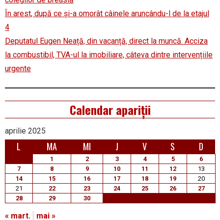
În arest, după ce și-a omorât câinele aruncându-l de la etajul
4
Deputatul Eugen Neață, din vacanță, direct la muncă. Acciza
la combustibil, TVA-ul la imobiliare, câteva dintre intervențiile
urgente
Calendar apariții
aprilie 2025
L
MA
MI
J
V
S
D
1
2
3
4
5
6
7
8
9
10
11
12
13
14
15
16
17
18
19
20
21
22
23
24
25
26
27
28
29
30
« mart.
mai »