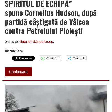
SPIRITUL DE ECHIPĂ”
spune Cornelius Hudson, după
partidă câștigată de Vâlcea
contra Petrolului Ploiești
Scris de
Gabriel Săndulescu
,
Distribuie pe:
WhatsApp
Mai mult
about
Continuare
„NE-
AM
ABĂTUT
PUȚIN
DE
LA
SPIRITUL
DE
ECHIPĂ”
spune