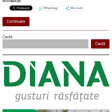
Distribuie pe:
WhatsApp
Mai mult
about
Continuare
SC
ROCSAL
SRL
Right
Caută
–
ANUNȚ
Caută
Asides
DE
INFORMARE
Șl
CONSULTARE
PUZ