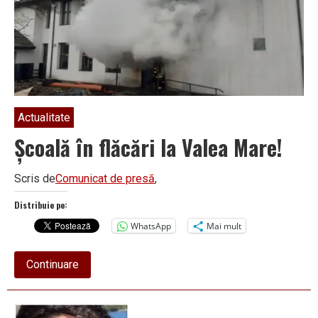
Cornelius
Hudson,
după
partidă
câștigată
de
Vâlcea
contra
Petrolului
Ploiești
Actualitate
Școală în flăcări la Valea Mare!
Scris de
Comunicat de presă
,
Distribuie pe:
WhatsApp
Mai mult
about
Continuare
Școală
în
flăcări
la