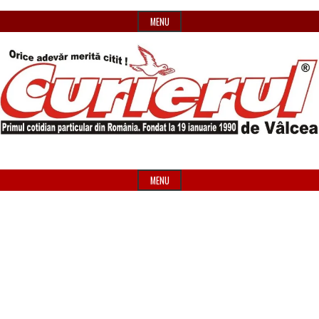
Skip
MENU
to
content
Primul
Header
Curierul
cotidian
Widget
MENU
particular
Area
de
din
România
Vâlcea