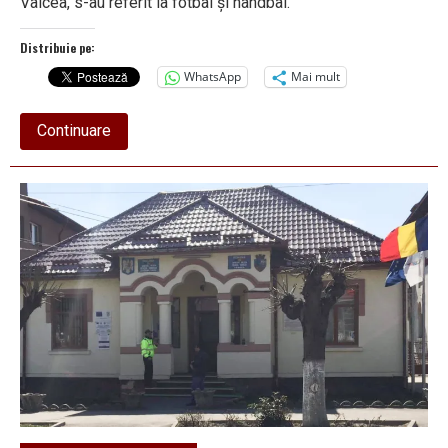
Vâlcea, s-au referit la fotbal și handbal.
Distribuie pe:
WhatsApp
Mai mult
about
Continuare
PRIMARUL
MIRCIA
GUTĂU
I-
A
STABILIT
OBIECTIVUL
LUI
FLORENTIN
PERA