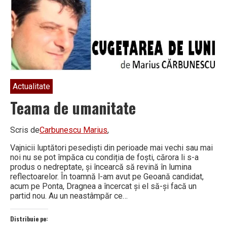
Valea
Mare!
Actualitate
Teama de umanitate
Scris de
Carbunescu Marius
,
Vajnicii luptători pesediști din perioade mai vechi sau mai
noi nu se pot împăca cu condiția de foști, cărora li s-a
produs o nedreptate, și încearcă să revină în lumina
reflectoarelor. În toamnă l-am avut pe Geoană candidat,
acum pe Ponta, Dragnea a încercat și el să-și facă un
partid nou. Au un neastâmpăr ce…
Distribuie pe: