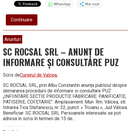
WhatsApp
Mai mult
about
Continuare
Teama
de
umanitate
Anunturi
SC ROCSAL SRL – ANUNȚ DE
INFORMARE Șl CONSULTARE PUZ
Scris de
Curierul de Valcea
,
SC ROCSAL SRL, prin Albu Constantin anunța publicul despre
demararea procedurii de informare si consultare PUZ
„INFIINTARE SECTIE PRODUCTIE FABRICARE: PANIFICATIE,
PATISERIE, COFETARIE”. Amplasament: Mun. Rm. Vâlcea, str.
Intrarea Tica Stefanescu, nr. 32, punct. « Troianu », Jud Vâlcea.
Beneficiar: SC ROCSAL SRL Persoanele interesate se pot
adresa în scris în termen de 15 de…