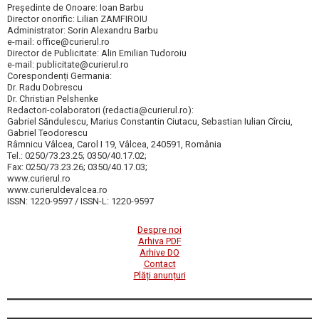
Președinte de Onoare: Ioan Barbu
Director onorific: Lilian ZAMFIROIU
Administrator: Sorin Alexandru Barbu
e-mail: office@curierul.ro
Director de Publicitate: Alin Emilian Tudoroiu
e-mail: publicitate@curierul.ro
Corespondenți Germania:
Dr. Radu Dobrescu
Dr. Christian Pelshenke
Redactori-colaboratori (redactia@curierul.ro):
Gabriel Săndulescu, Marius Constantin Ciutacu, Sebastian Iulian Cîrciu,
Gabriel Teodorescu
Râmnicu Vâlcea, Carol I 19, Vâlcea, 240591, România
Tel.: 0250/73.23.25; 0350/40.17.02;
Fax: 0250/73.23.26; 0350/40.17.03;
www.curierul.ro
www.curieruldevalcea.ro
ISSN: 1220-9597 / ISSN-L: 1220-9597
Despre noi
Arhiva PDF
Arhive DO
Contact
Plăți anunțuri