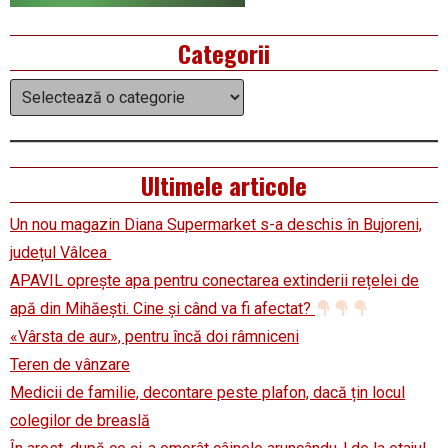
Categorii
Categorii
Ultimele articole
Un nou magazin Diana Supermarket s-a deschis în Bujoreni,
județul Vâlcea
APAVIL oprește apa pentru conectarea extinderii rețelei de
apă din Mihăești. Cine și când va fi afectat?
«Vârsta de aur», pentru încă doi râmniceni
Teren de vânzare
Medicii de familie, decontare peste plafon, dacă țin locul
colegilor de breaslă