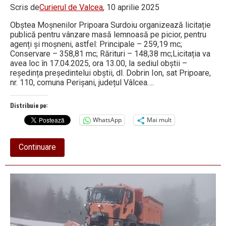
Scris de
Curierul de Valcea
, 10 aprilie 2025
Obștea Moșnenilor Pripoara Surdoiu organizează licitație
publică pentru vânzare masă lemnoasă pe picior, pentru
agenți și moșneni, astfel: Principale – 259,19 mc;
Conservare – 358,81 mc; Rărituri – 148,38 mc;Licitația va
avea loc în 17.04.2025, ora 13.00, la sediul obștii –
reședința președintelui obștii, dl. Dobrin Ion, sat Pripoare,
nr. 110, comuna Perișani, județul Vâlcea….
Distribuie pe:
WhatsApp
Mai mult
about
Continuare
Anunț
licitație
vânzare
masa
lemnoasă
pe
picior,
la
prețuri