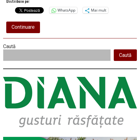
Distribuie pe:
WhatsApp
Mai mult
about
Continuare
Iarna
nu
se
Right
Caută
lasă
ușor,
Caută
Asides
la
munte
ninge
abundent