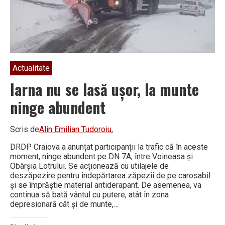
foarte
bune
Actualitate
Iarna nu se lasă ușor, la munte
ninge abundent
Scris de
Alin Emilian Tudoroiu
,
DRDP Craiova a anunțat participanții la trafic că în aceste
moment, ninge abundent pe DN 7A, între Voineasa și
Obârșia Lotrului. Se acționează cu utilajele de
deszăpezire pentru îndepărtarea zăpezii de pe carosabil
și se împrăștie material antiderapant. De asemenea, va
continua să bată vântul cu putere, atât în zona
depresionară cât și de munte,…