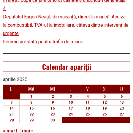
În arest, după ce și-a omorât câinele aruncându-l de la etajul
4
Deputatul Eugen Neață, din vacanță, direct la muncă. Acciza
la combustibil, TVA-ul la imobiliare, câteva dintre intervențiile
urgente
Femeie arestată pentru trafic de minori
Calendar apariții
aprilie 2025
L
MA
MI
J
V
S
D
1
2
3
4
5
6
7
8
9
10
11
12
13
14
15
16
17
18
19
20
21
22
23
24
25
26
27
28
29
30
« mart.
mai »