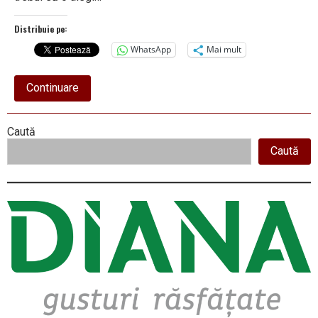
Distribuie pe:
WhatsApp
Mai mult
about
Continuare
Blackjack
online
vs.
Right
Caută
blackjack
în
Caută
Asides
cazino
fizic