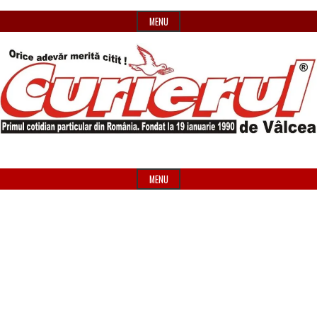
Skip
MENU
to
content
Primul
Header
Curierul
cotidian
Widget
MENU
particular
Area
de
din
România
Vâlcea