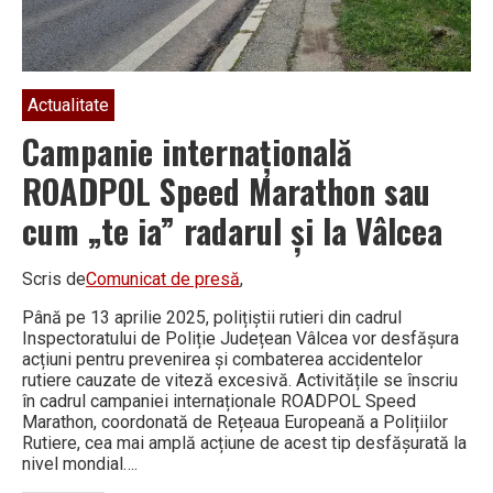
Actualitate
Campanie internațională
ROADPOL Speed Marathon sau
cum „te ia” radarul și la Vâlcea
Scris de
Comunicat de presă
,
Până pe 13 aprilie 2025, polițiștii rutieri din cadrul
Inspectoratului de Poliție Județean Vâlcea vor desfășura
acțiuni pentru prevenirea și combaterea accidentelor
rutiere cauzate de viteză excesivă. Activitățile se înscriu
în cadrul campaniei internaționale ROADPOL Speed
Marathon, coordonată de Rețeaua Europeană a Polițiilor
Rutiere, cea mai amplă acțiune de acest tip desfășurată la
nivel mondial….