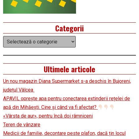
Categorii
Categorii
Ultimele articole
Un nou magazin Diana Supermarket s-a deschis în Bujoreni,
județul Vâlcea
APAVIL oprește apa pentru conectarea extinderii rețelei de
apă din Mihăești. Cine și când va fi afectat?
«Vârsta de aur», pentru încă doi râmniceni
Teren de vânzare
Medicii de familie, decontare peste plafon, dacă țin locul