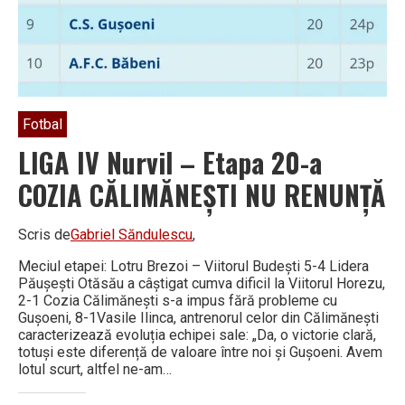
în
domeniul
Educației
Adulților
–
Co-
finanțat
prin
programul
Fotbal
Erasmus+
al
LIGA IV Nurvil – Etapa 20-a
Uniunii
Europene
COZIA CĂLIMĂNEȘTI NU RENUNȚĂ
Scris de
Gabriel Săndulescu
,
Meciul etapei: Lotru Brezoi – Viitorul Budești 5-4 Lidera
Păușești Otăsău a câștigat cumva dificil la Viitorul Horezu,
2-1 Cozia Călimănești s-a impus fără probleme cu
Gușoeni, 8-1Vasile Ilinca, antrenorul celor din Călimănești
caracterizează evoluția echipei sale: „Da, o victorie clară,
totuși este diferență de valoare între noi și Gușoeni. Avem
lotul scurt, altfel ne-am…