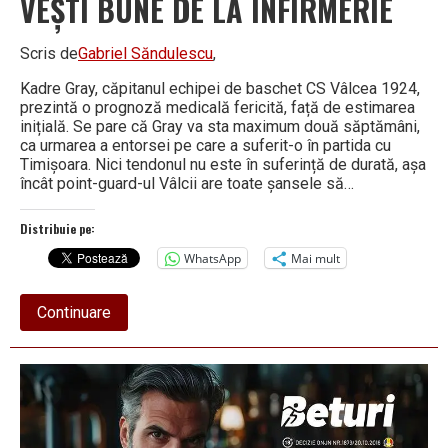
VEȘTI BUNE DE LA INFIRMERIE
Scris de
Gabriel Săndulescu
,
Kadre Gray, căpitanul echipei de baschet CS Vâlcea 1924,
prezintă o prognoză medicală fericită, față de estimarea
inițială. Se pare că Gray va sta maximum două săptămâni,
ca urmarea a entorsei pe care a suferit-o în partida cu
Timișoara. Nici tendonul nu este în suferință de durată, așa
încât point-guard-ul Vâlcii are toate șansele să…
Distribuie pe:
WhatsApp
Mai mult
about
Continuare
VEȘTI
BUNE
DE
LA
INFIRMERIE