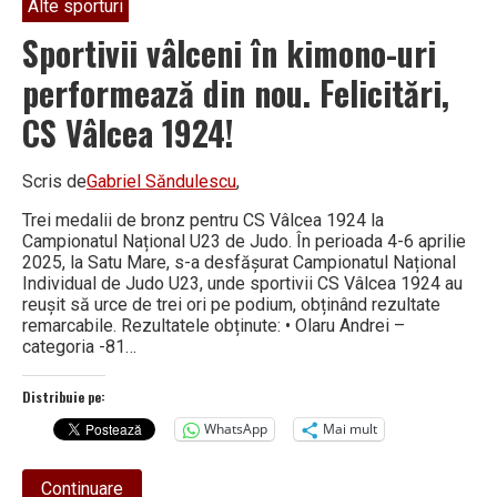
Alte sporturi
Sportivii vâlceni în kimono-uri
performează din nou. Felicitări,
CS Vâlcea 1924!
Scris de
Gabriel Săndulescu
,
Trei medalii de bronz pentru CS Vâlcea 1924 la
Campionatul Național U23 de Judo. În perioada 4-6 aprilie
2025, la Satu Mare, s-a desfășurat Campionatul Național
Individual de Judo U23, unde sportivii CS Vâlcea 1924 au
reușit să urce de trei ori pe podium, obținând rezultate
remarcabile. Rezultatele obținute: • Olaru Andrei –
categoria -81…
Distribuie pe:
WhatsApp
Mai mult
about
Continuare