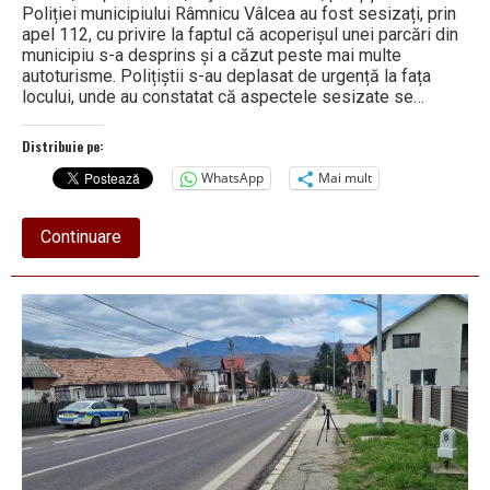
Poliției municipiului Râmnicu Vâlcea au fost sesizați, prin
apel 112, cu privire la faptul că acoperișul unei parcări din
municipiu s-a desprins și a căzut peste mai multe
autoturisme. Polițiștii s-au deplasat de urgență la fața
locului, unde au constatat că aspectele sesizate se…
Distribuie pe:
WhatsApp
Mai mult
about
Continuare
Acoperiș
prăbușit
peste
mai
multe
autoturisme,
în
Râmnicu
Vâlcea