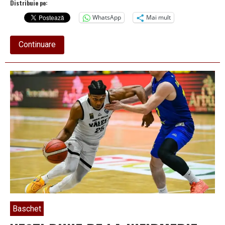
Distribuie pe:
WhatsApp
Mai mult
about
Continuare
LIGA
IV
Nurvil
–
Etapa
20-
a
COZIA
CĂLIMĂNEȘTI
NU
RENUNȚĂ
Baschet