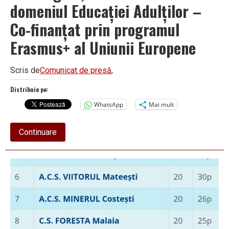
domeniul Educației Adulților –
Co-finanțat prin programul
Erasmus+ al Uniunii Europene
Scris de
Comunicat de presă
,
Distribuie pe:
WhatsApp
Mai mult
about
Continuare
Oportunități
și
provocări
în
noul
Proiect
APDD
,,European
Training
4’’,
Acreditat