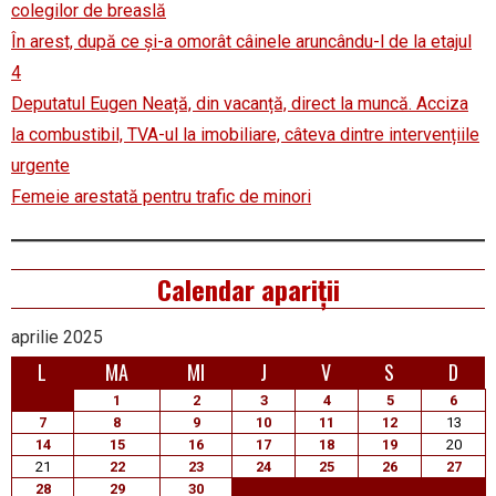
colegilor de breaslă
În arest, după ce și-a omorât câinele aruncându-l de la etajul
4
Deputatul Eugen Neață, din vacanță, direct la muncă. Acciza
la combustibil, TVA-ul la imobiliare, câteva dintre intervențiile
urgente
Femeie arestată pentru trafic de minori
Calendar apariții
aprilie 2025
L
MA
MI
J
V
S
D
1
2
3
4
5
6
7
8
9
10
11
12
13
14
15
16
17
18
19
20
21
22
23
24
25
26
27
28
29
30