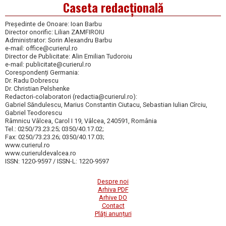
Caseta redacțională
Președinte de Onoare: Ioan Barbu
Director onorific: Lilian ZAMFIROIU
Administrator: Sorin Alexandru Barbu
e-mail: office@curierul.ro
Director de Publicitate: Alin Emilian Tudoroiu
e-mail: publicitate@curierul.ro
Corespondenți Germania:
Dr. Radu Dobrescu
Dr. Christian Pelshenke
Redactori-colaboratori (redactia@curierul.ro):
Gabriel Săndulescu, Marius Constantin Ciutacu, Sebastian Iulian Cîrciu,
Gabriel Teodorescu
Râmnicu Vâlcea, Carol I 19, Vâlcea, 240591, România
Tel.: 0250/73.23.25; 0350/40.17.02;
Fax: 0250/73.23.26; 0350/40.17.03;
www.curierul.ro
www.curieruldevalcea.ro
ISSN: 1220-9597 / ISSN-L: 1220-9597
Despre noi
Arhiva PDF
Arhive DO
Contact
Plăți anunțuri