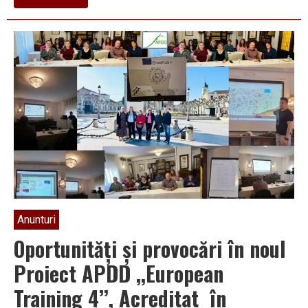
Sportivii
vâlceni
în
kimono-
uri
performează
din
nou.
Felicitări,
CS
Vâlcea
1924!
Anunturi
Oportunități și provocări în noul
Proiect APDD ,,European
Training 4’’, Acreditat în