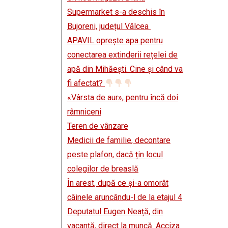
Supermarket s-a deschis în
Bujoreni, județul Vâlcea
APAVIL oprește apa pentru
conectarea extinderii rețelei de
apă din Mihăești. Cine și când va
fi afectat?
«Vârsta de aur», pentru încă doi
râmniceni
Teren de vânzare
Medicii de familie, decontare
peste plafon, dacă țin locul
colegilor de breaslă
În arest, după ce și-a omorât
câinele aruncându-l de la etajul 4
Deputatul Eugen Neață, din
vacanță, direct la muncă. Acciza