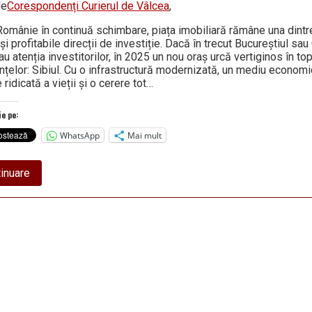
de
Corespondenți Curierul de Vâlcea
,
 Românie în continuă schimbare, piața imobiliară rămâne una dintr
și profitabile direcții de investiție. Dacă în trecut Bucureștiul sa
u atenția investitorilor, în 2025 un nou oraș urcă vertiginos în to
nțelor: Sibiul. Cu o infrastructură modernizată, un mediu economic
e ridicată a vieții și o cerere tot…
ie pe:
WhatsApp
Mai mult
about
inuare
De
ce
Sibiu
este
noul
pol
al
investițiilor
imobiliare
din
România
–