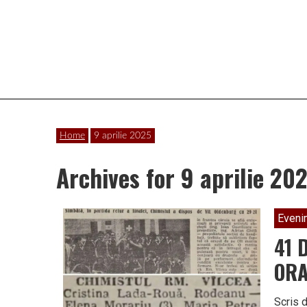
Vâlcea
Home
9 aprilie 2025
Archives for 9 aprilie 20
Eveni
41 
ORA
Scris 