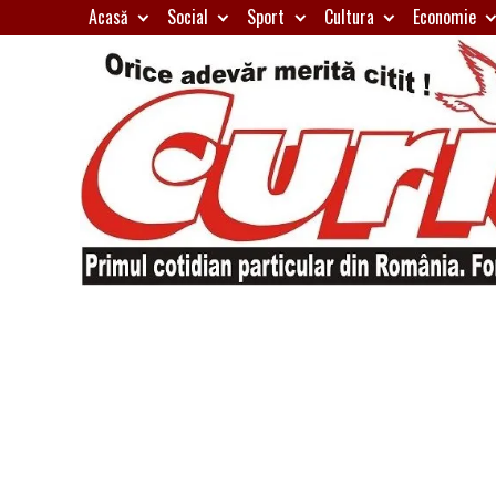
Skip
Acasă
Social
Sport
Cultura
Economie
to
content
Primul
Curierul
cotidian
particular
de
din
România