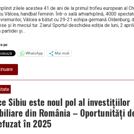
plinit zilele acestea 41 de ani de la primul trofeu european al Ch
u Vâlcea, handbal feminin. Într-o sală arhiarhiplină, 4000 spectat
 vremurilor, Vâlcea a bătut cu 29-21 echipa germană Oldenburg, 
e și în meciul tur. Ziarul Sportul deschidea ediția de luni, 2 april
 partidei și…
ie pe:
WhatsApp
Mai mult
about
inuare
41
DE
ANI
DE
itate
LA
PRIMUL
e Sibiu este noul pol al investițiilor
TROFEU
EUROPEAN
biliare din România – Oportunități d
AL
ORAȘULUI
efuzat în 2025
RÂMNICU
VÂLCEA