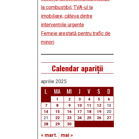
la combustibil, TVA-ul la
imobiliare, câteva dintre
intervențiile urgente
Femeie arestată pentru trafic de
minori
Calendar apariții
aprilie 2025
L
MA
MI
J
V
S
D
1
2
3
4
5
6
7
8
9
10
11
12
13
14
15
16
17
18
19
20
21
22
23
24
25
26
27
28
29
30
« mart.
mai »