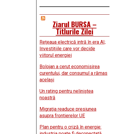
Ziarul BURSA –
Titlurile Zilei
Reţeaua electrică intră în era AI;
Investiţiile care vor decide
viitorul energiei
Bolojan a cerut economisirea
curentului, dar consumul a rămas
acelaşi
Un rating pentru neliniştea
noastră
Migraţia readuce presiunea
asupra frontierelor UE
Plan pentru o criză în energie:
industria poate fi deconectată,