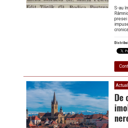
S-au îm
Râmnic
presei
impuses
cronica
Distribu
Cont
Actual
De c
imo
ner