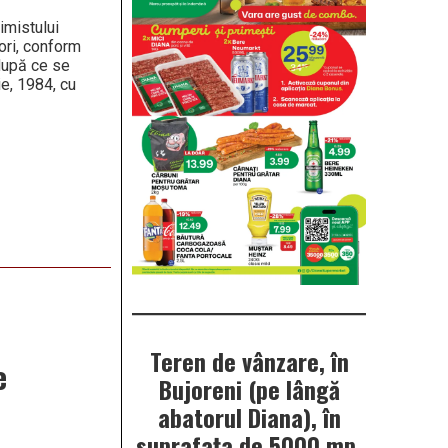
imistului
ori, conform
după ce se
ie, 1984, cu
Teren de vânzare, în
e
Bujoreni (pe lângă
abatorul Diana), în
suprafața de 5000 mp.