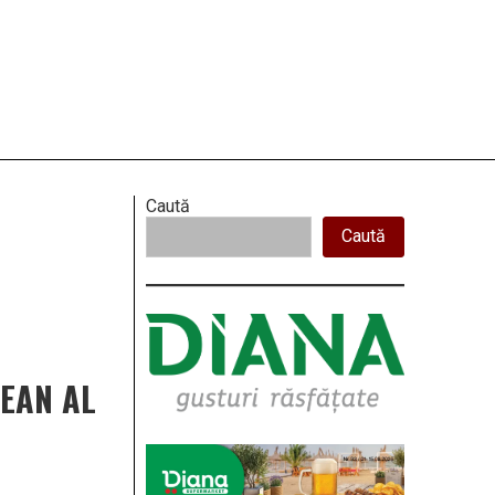
Right
Caută
Caută
Asides
PEAN AL