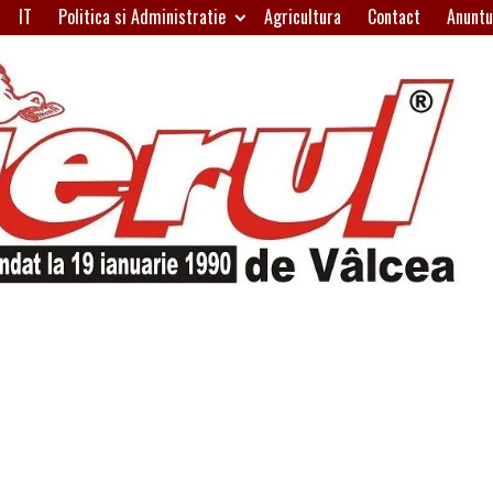
IT
Politica si Administratie
Agricultura
Contact
Anuntu
H
W
A