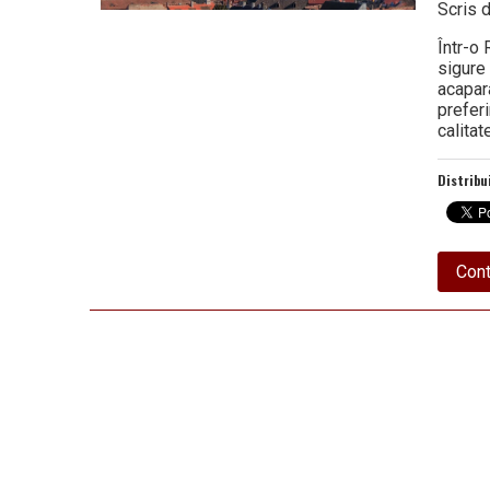
Scris 
Într-o
sigure 
acapara
preferi
calitat
Distribu
Cont