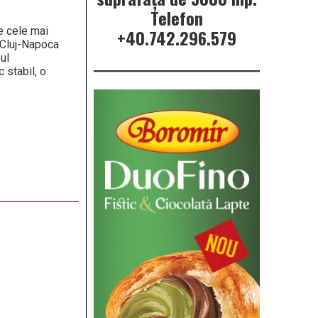
Telefon
e cele mai
+40.742.296.579
u Cluj-Napoca
pul
 stabil, o