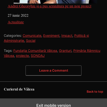
Andrei Gheorghiu și-a pus semnătura pe un nou proiect
Dată
27 iunie 2022
În legătură cu
Actualitate
Categories:
Comunicate
,
Eveniment
,
Impact
,
Politică și
Administrație
,
Social
Tags:
Fundația Comunitară Vâlcea
,
Granturi
,
Primăria Râmnicu
Vâlcea
,
proiecte
,
SONDAJ
Leave a Comment
Curierul de Vâlcea
Back to top
Exit mobile version