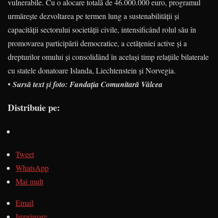
vulnerabile. Cu o alocare totală de 46.000.000 euro, programul
urmărește dezvoltarea pe termen lung a sustenabilității și
capacității sectorului societății civile, intensificând rolul său în
promovarea participării democratice, a cetățeniei active și a
drepturilor omului și consolidând în același timp relațiile bilaterale
cu statele donatoare Islanda, Liechtenstein și Norvegia.
•
Sursă text și foto: Fundația Comunitară Vâlcea
Distribuie pe:
Tweet
WhatsApp
Mai mult
Email
Imprimare