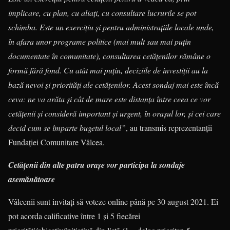
implicare, cu plan, cu aliați, cu consultare lucrurile se pot
schimba. Este un exercițiu și pentru administrațiile locale unde,
în afara unor programe politice (mai mult sau mai puțin
documentate în comunitate), consultarea cetățenilor rămâne o
formă fără fond. Cu atât mai puțin, deciziile de investiții au la
bază nevoi și priorități ale cetățenilor. Acest sondaj mai este încă
ceva: ne va arăta și cât de mare este distanța între ceea ce vor
cetățenii și consideră important și urgent, în orașul lor, și cei care
decid cum se împarte bugetul local”
, au transmis reprezentanții
Fundației Comunitare Vâlcea.
Cetățenii din alte patru orașe vor participa la sondaje
asemănătoare
Vâlcenii sunt invitați să voteze online până pe 30 august 2021. Ei
pot acorda calificative între 1 și 5 fiecărei