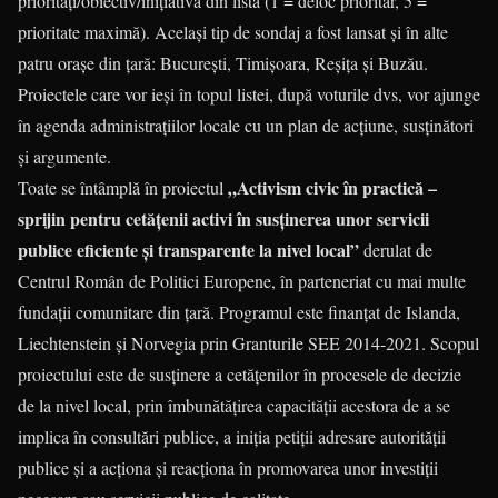
priorități/obiectiv/inițiativă din listă (1 = deloc prioritar, 5 =
prioritate maximă). Același tip de sondaj a fost lansat și în alte
patru orașe din țară: București, Timișoara, Reșița și Buzău.
Proiectele care vor ieși în topul listei, după voturile dvs, vor ajunge
în agenda administrațiilor locale cu un plan de acțiune, susținători
și argumente.
„Activism civic în practică –
Toate se întâmplă în proiectul
sprijin pentru cetățenii activi în susținerea unor servicii
publice eficiente și transparente la nivel local”
derulat de
Centrul Român de Politici Europene, în parteneriat cu mai multe
fundații comunitare din țară. Programul este finanțat de Islanda,
Liechtenstein și Norvegia prin Granturile SEE 2014-2021. Scopul
proiectului este de susținere a cetățenilor în procesele de decizie
de la nivel local, prin îmbunătățirea capacității acestora de a se
implica în consultări publice, a iniția petiții adresare autorității
publice și a acționa și reacționa în promovarea unor investiții