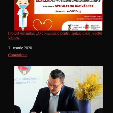
Proiect umanitar: „O comunitate pentru spitalele din județul
Vâlcea”
Dată
31 martie 2020
În legătură cu
Comunicate