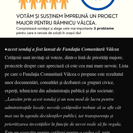
• acest sondaj a fost lansat de Fundația Comunitară Vâlcea
Cetățenii sunt invitați să voteze, dintr-o listă de priorități majore,
proiectele despre care apreciază că este cea mai mare nevoie. Lista
pe care o Fundația Comunitară Vâlcea o propune este rezultatul
unor documentări, consultări și dezbateri cu grupuri civice,
experți, tehnicieni din administrația publică și din societate.
„Lansăm prin acest sondaj și un nou mod de lucru pentru
administrațiile locale: nevoile cetățenilor trebuie să se afle cât
mai sus în agenda decidenților publici, iar transparența și
prioritizarea investițiilor în funcție de nevoi reale să fie regula.
Este un exercițiu pentru cetățeni pentru a vedea că, prin