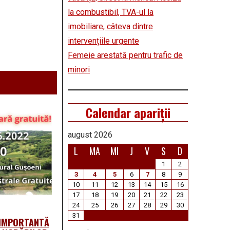
la combustibil, TVA-ul la
imobiliare, câteva dintre
intervențiile urgente
Femeie arestată pentru trafic de
minori
Calendar apariții
august 2026
L
MA
MI
J
V
S
D
1
2
3
4
5
6
7
8
9
10
11
12
13
14
15
16
17
18
19
20
21
22
23
24
25
26
27
28
29
30
31
E IMPORTANTĂ