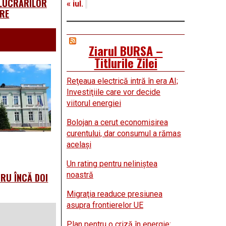
 LUCRĂRILOR
« iul.
RE
Ziarul BURSA –
Titlurile Zilei
Reţeaua electrică intră în era AI;
Investiţiile care vor decide
viitorul energiei
Bolojan a cerut economisirea
curentului, dar consumul a rămas
acelaşi
Un rating pentru neliniştea
noastră
TRU ÎNCĂ DOI
Migraţia readuce presiunea
asupra frontierelor UE
Plan pentru o criză în energie: