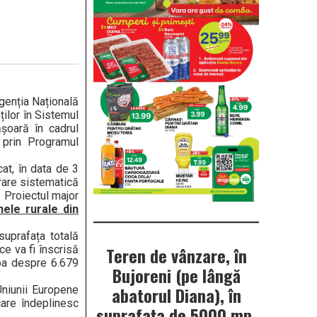
Agenția Națională
ților în Sistemul
ășoară în cadrul
 prin Programul
cat, în data de 3
rare sistematică
– Proiectul major
nele rurale din
suprafața totală
e va fi înscrisă
Teren de vânzare, în
rba despre 6.679
Bujoreni (pe lângă
abatorul Diana), în
 Uniunii Europene
care îndeplinesc
suprafața de 5000 mp.