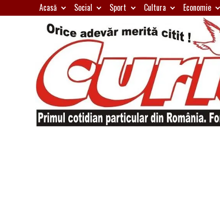
Skip
Acasă
Social
Sport
Cultura
Economie
to
content
Primul
Curierul
cotidian
particular
de
din
România