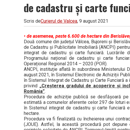
de cadastru și carte func
Scris de
Curierul de Valcea
, 9 august 2021
• de asemenea, peste 6.600 de hectare din Berislăveșt
Două comune din județul Vâlcea, Bujoreni și Berislăve
de Cadastru și Publicitate Imobiliară (ANCPI) pentru 
integrat de cadastru și carte funciară. Lucrările
Programului național de cadastru și carte funcia
Operațional Regional 2014 – 2020 (POR).
ANCPI, instituție aflată în subordinea Ministerului D
august 2021, în Sistemul Electronic de Achiziții Pub
în Sistemul Integrat de Cadastru și Carte Funciară a 
privind
„Creșterea gradului de acoperire și incl
România”
.
Procedura de achiziție publică se desfășoară pe lo
estimată a comunelor aferente celor 297 de loturi e
în Sistemul integrat de cadastru și carte funciară
hectare.
Procedura va fi finalizată cu încheierea unui contract
(JOUE). Astfel, la această procedură pot depune o
cerințele solicitate de ANCPI. Termenul-limită pent