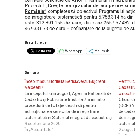
Proiectul
„Creșterea gradului de acoperire și inc
România”
completează obiectivul Programului națion
de înregistrare sistematică pentru 5.758.314 ha din 
este 312.891.155 de euro, din care 265.957.482 d
46.933.673 de euro – cofinanțare de la bugetul de st
Distribuie pe:
WhatsApp
Mai mult
Similare
Încep măsurătorile la Berislăvești, Bujoreni,
Pentru c
Vaideeni?
Cadastru
La începutul lunii august, Agenția Națională de
o nouă li
Cadastru și Publicitate Imobiliară a inițiat o
Oficiul d
procedură de licitație deschisă pentru
(OCPI) V
achiziționarea serviciilor de înregistrare
de cadas
sistematică în Sistemul integrat de cadastru și
de înregi
carte funciară a imobilelor din 261 de unități
9 septembrie 2020
sistemul
administrativ-teritoriale (UAT), din 35 de
În „Actualitate”
se desfă
2 augus