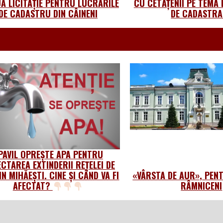
Ă LICITAȚIE PENTRU LUCRĂRILE
CU CETĂȚENII PE TEMA
DE CADASTRU DIN CÂINENI
DE CADASTRA
PAVIL OPREȘTE APA PENTRU
CTAREA EXTINDERII REȚELEI DE
IN MIHĂEȘTI. CINE ȘI CÂND VA FI
«VÂRSTA DE AUR», PEN
AFECTAT?
RÂMNICENI