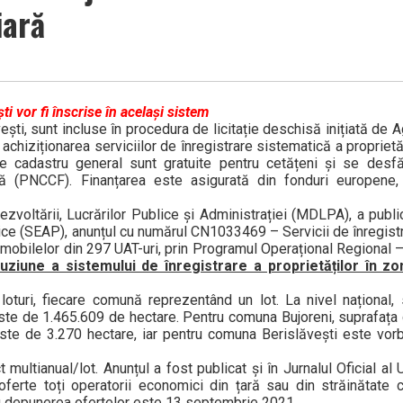
iară
i vor fi înscrise în același sistem
ști, sunt incluse în procedura de licitație deschisă inițiată de 
achiziționarea serviciilor de înregistrare sistematică a proprietă
 de cadastru general sunt gratuite pentru cetățeni și se desf
ră (PNCCF). Finanțarea este asigurată din fonduri europene,
ezvoltării, Lucrărilor Publice și Administrației (MDLPA), a publi
lice (SEAP), anunțul cu numărul CN1033469 – Servicii de înregist
imobilelor din 297 UAT-uri, prin Programul Operațional Regional 
uziune a sistemului de înregistrare a proprietăților în zo
turi, fiecare comună reprezentând un lot. La nivel național, 
ste de 1.465.609 de hectare. Pentru comuna Bujoreni, suprafața c
 este de 3.270 hectare, iar pentru comuna Berislăvești este vo
 multianual/lot. Anunțul a fost publicat și în Jurnalul Oficial al
ferte toți operatorii economici din țară sau din străinătate 
ru depunerea ofertelor este 13 septembrie 2021.