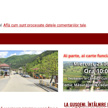
l.
Află cum sunt procesate datele comentariilor tale
.
LA GUȘOENI, ÎNTÂLNIR