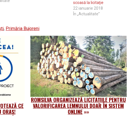
tru și carte funciară (PNCCF) și sunt
litate”
scoasă la licitaţie
 pentru cetățeni. Finanțarea este…
22 ianuarie 2018
În „Actualitate”
ti
,
Primăria Bujoreni
ROMSILVA ORGANIZEAZĂ LICITAȚIILE PENTRU
VOTEAZĂ CE
VALORIFICAREA LEMNULUI DOAR ÎN SISTEM
U ORAȘ!
ONLINE
»»