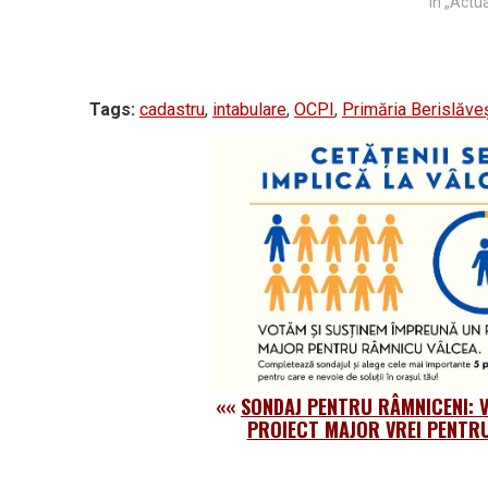
județe. Lucrările de cadastru general sunt
de cadas
În „Actua
finanțate…
gratuite
Tags:
cadastru
,
intabulare
,
OCPI
,
Primăria Berislăveș
««
SONDAJ PENTRU RÂMNICENI: 
PROIECT MAJOR VREI PENTR