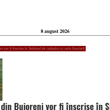
8 august 2026
or fi înscrise în Sistemul de cadastru și carte funciară
n Bujoreni vor fi înscrise în 