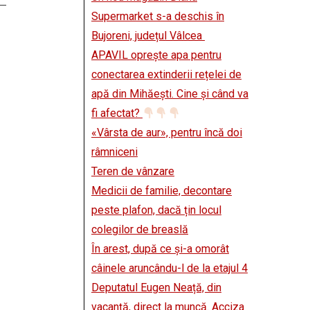
Supermarket s-a deschis în
Bujoreni, județul Vâlcea
APAVIL oprește apa pentru
conectarea extinderii rețelei de
apă din Mihăești. Cine și când va
fi afectat?
«Vârsta de aur», pentru încă doi
râmniceni
Teren de vânzare
Medicii de familie, decontare
peste plafon, dacă țin locul
colegilor de breaslă
În arest, după ce și-a omorât
câinele aruncându-l de la etajul 4
Deputatul Eugen Neață, din
vacanță, direct la muncă. Acciza