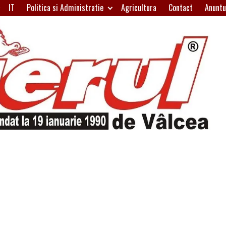
IT
Politica si Administratie
Agricultura
Contact
Anuntu
H
W
A