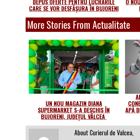
DEPUS OFERTE PENTRU LUCRĂRILE
O NOU
CARE SE VOR DESFĂȘURA ÎN BUJORENI
More Stories From Actualitate
A
UN NOU MAGAZIN DIANA
CONE
SUPERMARKET S-A DESCHIS ÎN
APĂ D
BUJORENI, JUDEȚUL VÂLCEA
About Curierul de Valcea,