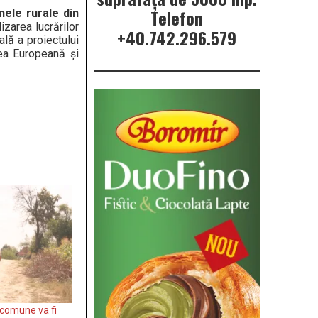
Telefon
nele rurale din
zarea lucrărilor
+40.742.296.579
lă a proiectului
ea Europeană și
 comune va fi