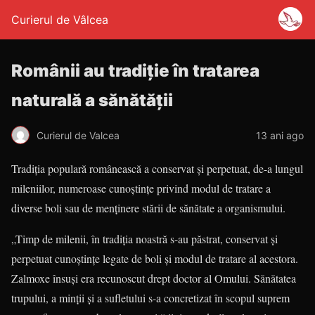
Curierul de Vâlcea
Românii au tradiţie în tratarea
naturală a sănătăţii
Curierul de Valcea
13 ani ago
Tradiţia populară românească a conservat şi perpetuat, de-a lungul
mileniilor, numeroase cunoştinţe privind modul de tratare a
diverse boli sau de menţinere stării de sănătate a organis­mului.
„Timp de milenii, în tradiția noastră s-au păstrat, conservat și
perpetuat cunoș­tințe legate de boli și modul de tratare al acestora.
Zalmoxe însuși era recunoscut drept doctor al Omului. Sănătatea
trupului, a minții și a sufletului s-a concretizat în scopul suprem