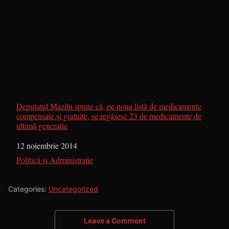
Deputatul Mazilu spune că, pe noua listă de medicamente
compensate şi gratuite, se regăsesc 23 de medicamente de
ultimă generaţie
Dată
12 noiembrie 2014
În legătură cu
Politică și Administrație
Categories:
Uncategorized
Leave a Comment