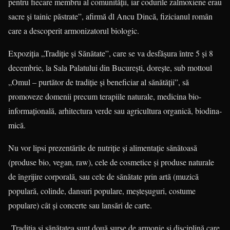
pentru fiecare membru al comunității, iar codu­rile zalmoxiene erau
sacre și tainic păs­trate”, afirmă dl Ancu Dincă, fizicianul român
care a descoperit armonizatorul biologic.
Expoziţia „Tradiţie şi Sănătate”, care se va desfăşura între 5 şi 8
decembrie, la Sala Palatului din Bucureşti, doreşte, sub mottoul
„Omul – purtător de tradiție și bene­ficiar al sănătății”, să
promoveze domenii precum terapiile naturale, me­dicina bio-
informațională, arhitectura verde sau agricultura organică, biodina­
mică.
Nu vor lipsi prezentările de nutriție şi alimentație sănătoasă
(produse bio, vegan, raw), cele de cosmetice și pro­duse naturale
de îngrijire corporală, sau cele de sănătate prin artă (muzică
populară, colinde, dansuri populare, meșteșuguri, costume
populare) cât şi concerte sau lansări de carte.
„Tradiția și sănătatea sunt două surse de armonie și disciplină care