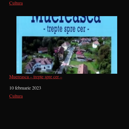
În legătură cu
Cultura
Muereasca – trepte spre cer –
Dată
10 februarie 2023
În legătură cu
Cultura