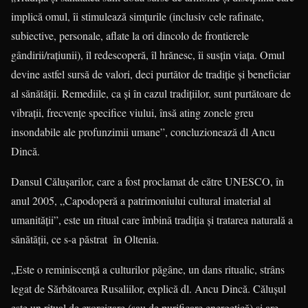
im­plică omul, îi stimulează simțurile (in­clusiv cele rafinate,
subiective, perso­nale, aflate la ori dincolo de frontierele
gândirii/rațiunii), îl redescoperă, îl hră­nesc, îi susțin viața. Omul
devine astfel sursă de valori, deci purtător de tradiție și beneficiar
al sănătății. Remediile, ca și în cazul tradițiilor, sunt purtătoare de
vibrații, frecvențe specifice viului, însă ating zonele greu
insondabile ale pro­funzimii umane”, concluzionează dl Ancu
Dincă.
Dansul Căluşarilor, care a fost procla­mat de către UNESCO, în
anul 2005, „Ca­po­doperă a patrimoniului cultural imaterial al
umanităţii”, este un ritual care îmbină tradiţia şi tratarea naturală a
sănătăţii, ce s-a păstrat în Oltenia.
„Este o reminiscenţă a culturilor păgâne, un dans ritualic, strâns
legat de Sărbătoarea Rusaliilor, explică dl. Ancu Dincă. Căluşul
este un ritual de exor­cizare (sau de purificare energetică) şi are