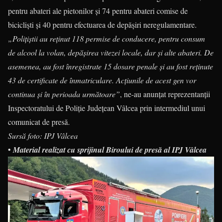
pentru abateri ale pietonilor și 74 pentru abateri comise de
bicicliști și 40 pentru efectuarea de depășiri neregulamentare.
„Polițiștii au reținut 118 permise de conducere, pentru consum
de alcool la volan, depășirea vitezei locale, dar și alte abateri. De
asemenea, au fost înregistrate 15 dosare penale și au fost reținute
43 de certificate de înmatriculare. Acțiunile de acest gen vor
continua și în perioada următoare”
, ne-au anunțat reprezentanții
Inspectoratului de Poliție Județean Vâlcea prin intermediul unui
comunicat de presă.
Sursă foto: IPJ Vâlcea
•
Material realizat cu sprijinul Biroului de presă al IPJ Vâlcea