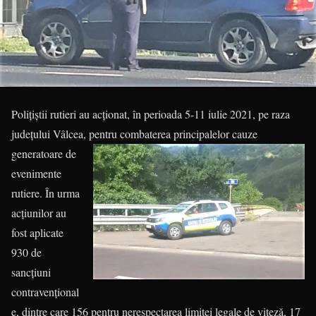
Polițiștii rutieri au acționat, în perioada 5-11 iulie 2021, pe raza
județului Vâlcea, pentru combaterea principalelor cauze
generatoare de
evenimente
rutiere. În urma
acțiunilor au
fost aplicate
930 de
sancțiuni
contravențional
e, dintre care 156 pentru nerespectarea limitei legale de viteză, 17