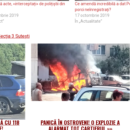
ă acte, «interceptați» de polițiștii din
Ce amendă incredibilă a dat Po
porci neînregistrați?
mbrie 2019
17 octombrie 2019
ct”
În „Actualitate”
ecția 3 Sutești
Ă CU 118
PANICĂ ÎN OSTROVENI! O EXPLOZIE A
E!
ALARMAT TOT CARTIERUL
»»