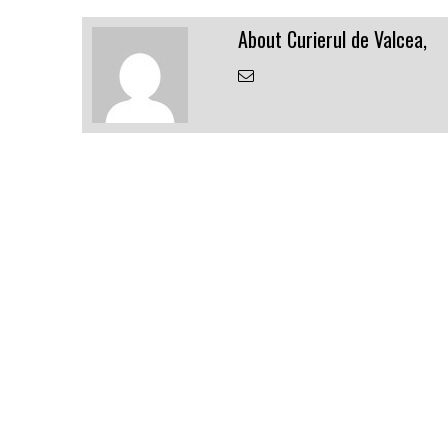
About Curierul de Valcea,
Email
the
Author