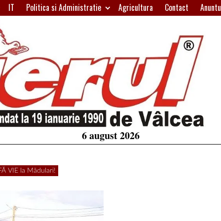
IT
Politica si Administratie
Agricultura
Contact
Anuntu
H
W
A
6 august 2026
 VIE la Mădulari!