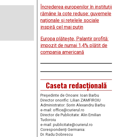
Încrederea europenilor în instituţii
rămâne la cote reduse: guvernele
naţionale şi reţelele sociale
inspiră cel mai puţin
Europa plăteşte, Palantir profită:
impozit de numai 1,4% plătit de
compania americană
Caseta redacțională
Președinte de Onoare: Ioan Barbu
Director onorific: Lilian ZAMFIROIU
Administrator: Sorin Alexandru Barbu
e-mail: office@curierul.ro
Director de Publicitate: Alin Emilian
Tudoroiu
e-mail: publicitate@curierul.ro
Corespondenți Germania:
Dr. Radu Dobrescu