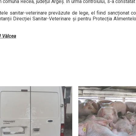
în comuna Recea, județul Argeș. În urma controlului, s-a constatat
tele sanitar-veterinare prevăzute de lege, el fiind sancționat co
ntanții Direcției Sanitar-Veterinare și pentru Protecția Alimentel
PJ Vâlcea