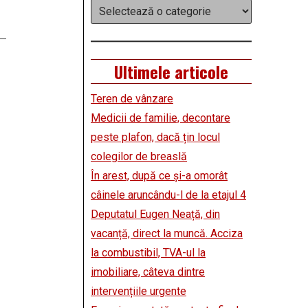
Categorii
Ultimele articole
Teren de vânzare
Medicii de familie, decontare
peste plafon, dacă țin locul
colegilor de breaslă
În arest, după ce și-a omorât
câinele aruncându-l de la etajul 4
Deputatul Eugen Neață, din
vacanță, direct la muncă. Acciza
la combustibil, TVA-ul la
imobiliare, câteva dintre
intervențiile urgente