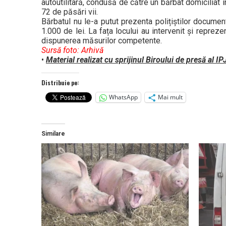
autoutilitară, condusă de către un bărbat domiciliat 
72 de păsări vii.
Bărbatul nu le-a putut prezenta polițiștilor documen
1.000 de lei. La fața locului au intervenit și repreze
dispunerea măsurilor competente.
Sursă foto: Arhivă
•
Material realizat cu sprijinul Biroului de presă al I
Distribuie pe:
WhatsApp
Mai mult
Similare