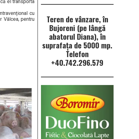
 că el transporta
ntravențional cu
Teren de vânzare, în
or Vâlcea, pentru
Bujoreni (pe lângă
abatorul Diana), în
suprafața de 5000 mp.
Telefon
+40.742.296.579