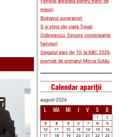
Femeie arestată pentru trafic de
minori
Bolnavul suveranist
S-a stins din viață Traian
Dobrinescu. Sincere condoleanțe
familiei!
Singurul elev de 10, la BAC 2026,
premiat de primarul Mircia Gutău
Calendar apariții
august 2026
L
MA
MI
J
V
S
D
1
2
3
4
5
6
7
8
9
10
11
12
13
14
15
16
17
18
19
20
21
22
23