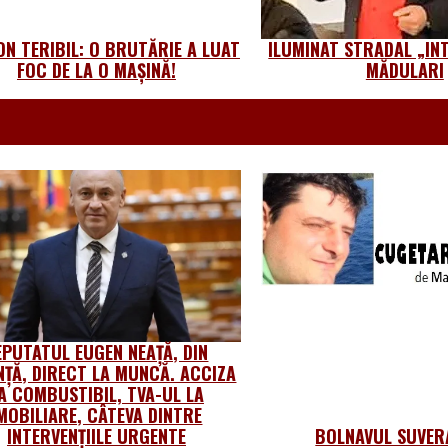
ON TERIBIL: O BRUTĂRIE A LUAT
ILUMINAT STRADAL „INT
FOC DE LA O MAȘINĂ!
MĂDULARI
EPUTATUL EUGEN NEAȚĂ, DIN
NȚĂ, DIRECT LA MUNCĂ. ACCIZA
A COMBUSTIBIL, TVA-UL LA
MOBILIARE, CÂTEVA DINTRE
INTERVENȚIILE URGENTE
BOLNAVUL SUVER