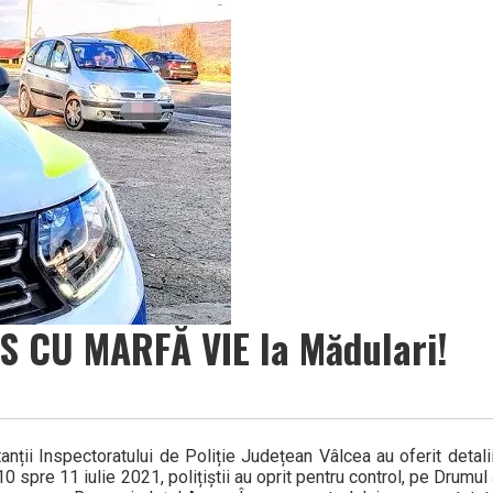
S CU MARFĂ VIE la Mădulari!
ții Inspectoratului de Poliție Județean Vâlcea au oferit detalii
0 spre 11 iulie 2021, polițiștii au oprit pentru control, pe Drumu