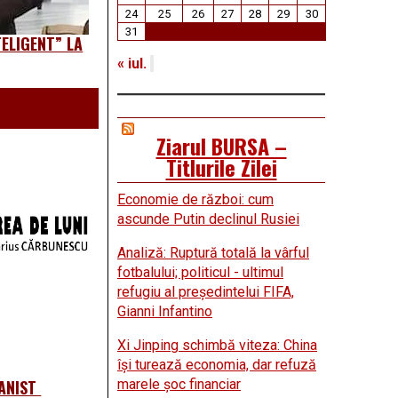
24
25
26
27
28
29
30
31
ELIGENT” LA
« iul.
Ziarul BURSA –
Titlurile Zilei
Economie de război: cum
ascunde Putin declinul Rusiei
Analiză: Ruptură totală la vârful
fotbalului; politicul - ultimul
refugiu al preşedintelui FIFA,
Gianni Infantino
Xi Jinping schimbă viteza: China
îşi turează economia, dar refuză
marele şoc financiar
ANIST