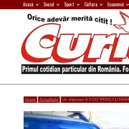
Skip
Acasă
Social
Sport
Cultura
Economie
to
content
Primul
Curierul
cotidian
Home
Actualitate
Un argeșean A FOST PRINS CU MARFĂ
particular
de
din
România