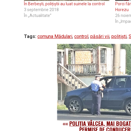
În Berbești, polițiștii au luat suinele la control
Porci făr
3 septembrie 2018
Horezu
În „Actualitate”
26 noie
În „Impa
Tags:
comuna Mădulari
,
control
,
păsări vii
,
polițiști
,
S
««
POLIȚIA VÂLCEA, MAI BOGAT
PERMISE DE CONDUCER