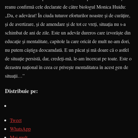
rea­nu confirmă cele de­cla­rate de către biologul Monica Huidu:
„Da, e ade­vărat! În ciuda tuturor eforturilor noastre și de curățire,
și de aver­ti­zare, și de amendare și de tot ce vreți, situația nu s-a
schimbat de ani de zile. Este un adevăr dureros care izvorăște din
educație și men­talitate, capitole la care oricât de mult ne-am dori,
nu putem câștiga deo­camdată. E un păcat și mă doare că o astfel
de situație per­sis­tă, dar, credeți-mă, le-am în­cer­cat pe toate. Este o
dezastru național în ceea ce privește mentalitatea în acest gen de
situații…”
Distribuie pe:
Tweet
WhatsApp
Mai mult