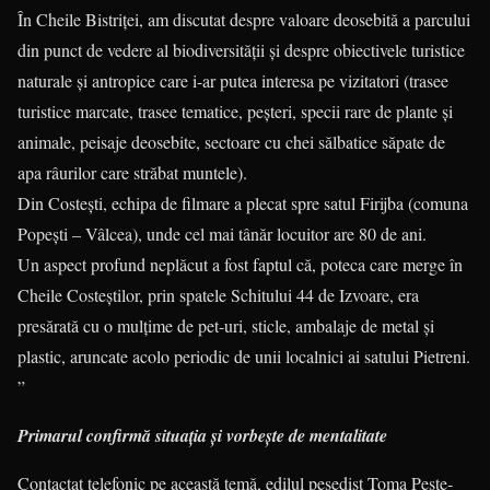
În Cheile Bistriței, am discutat despre va­loare deosebită a parcului
din punct de vedere al biodiversității și despre obiectivele turistice
na­turale și antropice care i-ar putea interesa pe vizi­tatori (trasee
turistice marcate, trasee te­ma­tice, peșteri, specii rare de plante și
animale, peisaje deose­bite, sectoare cu chei sălbatice săpate de
apa râurilor care străbat muntele).
Din Costești, echipa de filmare a plecat spre satul Firijba (comuna
Popești – Vâlcea), unde cel mai tânăr locuitor are 80 de ani.
Un aspect profund neplăcut a fost faptul că, poteca care merge în
Cheile Costeștilor, prin spatele Schitului 44 de Izvoare, era
presărată cu o mulțime de pet-uri, sticle, ambalaje de metal și
plastic, aruncate acolo periodic de unii localnici ai satului Pietreni.
”
Primarul confirmă situația și vorbește de mentalitate
Contactat telefonic pe această temă, edilul pesedist Toma Pește­