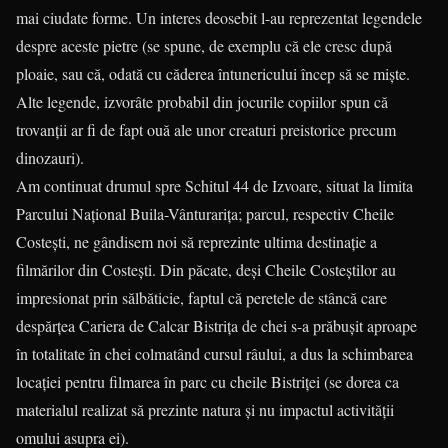
mai ciudate forme. Un interes deosebit l-au reprezentat legen­dele
despre aceste pietre (se spune, de exemplu că ele cresc după
ploaie, sau că, odată cu că­derea întunericului încep să se miște.
Alte legende, izvorâte pro­ba­bil din jocurile copiilor spun că
trovanții ar fi de fapt ouă ale unor creaturi preistorice precum
dinozauri).
Am continuat drumul spre Schitul 44 de Izvoare, situat la limita
Parcului Național Buila-Vânturarița; parcul, respectiv Cheile
Costești, ne gândisem noi să reprezinte ultima destinație a
filmărilor din Costești. Din păcate, deși Cheile Costeștilor au
impresionat prin sălbăticie, faptul că peretele de stâncă care
despărțea Cariera de Calcar Bistrița de chei s-a prăbușit aproape
în totalitate în chei colmatând cursul râului, a dus la schimbarea
locației pentru filmarea în parc cu cheile Bistriței (se dorea ca
materialul realizat să prezinte natura și nu impactul activității
omului asupra ei).