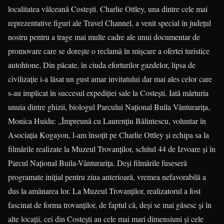
localitatea vâlceană Costești. Charlie Ottley, una dintre cele mai
reprezentative figuri ale Travel Channel, a venit special în județul
nostru pentru a trage mai multe cadre ale unui documentar de
promovare care se dorește o reclamă în mișcare a ofertei turistice
autohtone. Din păcate, în ciuda eforturilor gazdelor, lipsa de
civilizație i-a lăsat un gust amar invitatului dar mai ales celor care
s-au implicat în succesul expediției sale la Costești. Iată mărturia
unuia dintre ghizii, biologul Parcului Na­țio­nal Buila Vânturarița,
Monica Huidu: „Împreună cu Lau­ren­țiu Bă­lintescu, voluntar în
Asociația Ko­ga­yon, l-am însoțit pe Charlie Ottley și echipa sa la
filmările reali­zate la Muzeul Trovanților, schitul 44 de Izvoare și în
Parcul Național Buila-Vânturarița. Deși filmările fuse­seră
programate inițial pentru ziua anterioară, vremea nefavora­bilă a
dus la amânarea lor. La Mu­zeul Trovanților, realizatorul a fost
fascinat de forma trovanților, de faptul că, deși se mai găsesc și în
alte locații, cei din Costești au cele mai mari dimensiuni și cele