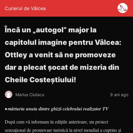
Curierul de Vâlcea
Încă un „autogol” major la
capitolul imagine pentru Vâlcea:
Ottley a venit să ne promoveze
dar a plecat șocat de mizeria din
Cheile Costeștiului!
Marius Ciutacu
9 ani ago
• mărturia unuia dintre ghizii celebrului realizator TV
După cum vă informam în edițiile ante­rioare, un proiect
senzațional de promovare turistică la nivel mondial a cuprins și