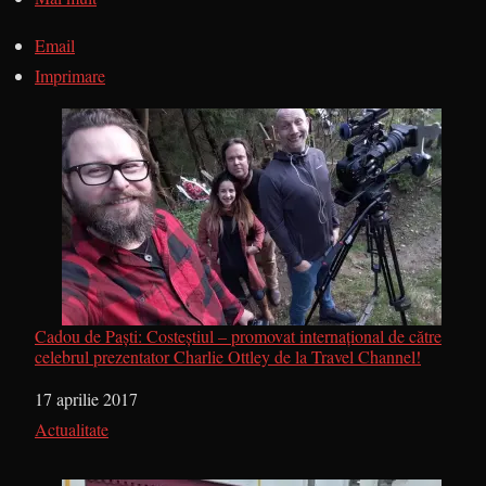
Email
Imprimare
Cadou de Paşti: Costeştiul – promovat internaţional de către
celebrul prezentator Charlie Ottley de la Travel Channel!
Dată
17 aprilie 2017
În legătură cu
Actualitate